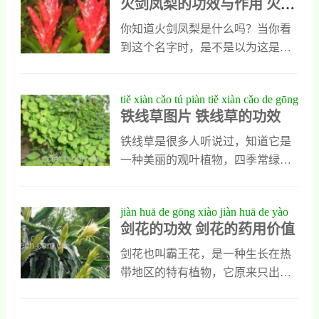
火剑凤梨的功效与作用 火剑
yòng huǒ jiàn fèng lí de zhòng zhí yào
上的水擦干，随后才能把芦荟水取
养，在养殖的过程中，仙人剑花经
凤梨的种植要点
diǎn
出涂抹在皮肤表面，并进行适度拍
常会出现生长不利或者死亡的情
你知道火剑凤梨是什么吗？当你看
打或按摩，这样才能让皮肤尽快把
况。为此我对仙人剑花的养殖方法
到这个名字时，是不是以为这是一
芦荟水吸收，才能让它的美容功效
进行了专门的整理，现在就写出来
种水果呢？小编告诉大家这里的火
得到有效发挥。芦荟水的正确用法
分享给大家，建议大家在养殖仙人
剑凤梨根本不是一种水果，它是一
tiě xiàn cǎo tú piàn tiě xiàn cǎo de gōng
1、泡脚芦荟水不但能用来
剑花以前先认真看一看。仙人剑花
种观赏性的花卉植物，原产于南美
铁线草图片 铁线草的功效
xiào
怎么养 仙人剑花的养殖方法1、仙
洲的巴拉圭境内，是一种喜高温和
人剑花对温度的要求仙人剑花原是
湿润的特色植物，为了能让大家更
铁线草是很多人听说过，知道它是
一种生长于热带雨林之中的植物，
好的认识和了解火剑凤梨，小编特
一种美丽的观叶植物，四季常绿，
在家庭养殖时，它对气温有一定的
意把火剑凤梨的功效与作用以及种
但是铁线草到底是什么样子呢？它
要求，喜欢高温和半阴以及高湿度
植要点做了整理，现在写出来供大
又有哪些功效存在呢？一会我会把
jiàn huā de gōng xiào jiàn huā de yào
的环境，外界温度
家参考。火剑凤梨的功效与作用1、
铁线草的图片整理出来分享给大
剑花的功效 剑花的药用价值
yòng jià zhí
火剑凤梨最大的作用就是为人们的
家，同时也会带大家了解铁线草的
居室增加诱人的光彩，这种植物在
功效有哪些。铁线草图片 铁线草的
剑花也叫霸王花，是一种生长在热
世界上是最出色的室内观赏性植物
功效1、铁线草能美化环境铁线草最
带地区的特有植物，它原来只出产
品种，人们把它栽种在花盆中，可
大的功效就是美化环境，把它摆放
于墨西哥境内，后来才引入到世界
以装饰居室，美化环境，和净化室
在室内能增加室内典雅的气氛，另
各地，现在中国只出产于云南和海