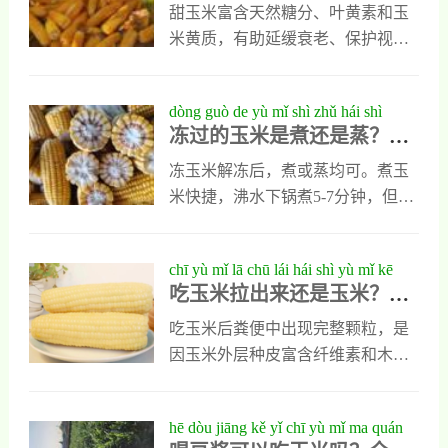
米、糯玉米营养对比与健康
jiàn kāng xuǎn zé
入玉米段再炖20分钟，调味只需简
甜玉米富含天然糖分、叶黄素和玉
选择
单盐分。除了基础做法，还可尝试
米黄质，有助延缓衰老、保护视
将炖好的玉米捞出单独吃，或用汤
力；糯玉米含更多支链淀粉和膳食
底搭配米饭做成煲仔，亦可加入胡
纤维，能提供持久能量、改善肠道
dòng guò de yù mǐ shì zhǔ hái shì
萝卜、土豆等蔬菜增添层次。这道
功能。蒸煮是保留营养的最佳烹饪
冻过的玉米是煮还是蒸？口
zhēng kǒu gǎn zuì jiā fāng fǎ dà jiē mì
菜简单易操作，尤其适合家庭秋冬
方式，避免油炸或过多调料。根据
感最佳方法大揭秘！
进补或为老人儿童补充营养。
健康需求选择玉米种类，适量食用
冻玉米解冻后，煮或蒸均可。煮玉
有益健康。
米快捷，沸水下锅煮5-7分钟，但口
感偏软且营养略流失。蒸玉米更温
和，蒸8-10分钟，能更好保留水
chī yù mǐ lā chū lái hái shì yù mǐ kē
分、清甜口感和营养，色泽也更
吃玉米拉出来还是玉米？科
xué jiě xī yù mǐ de xiāo huà yǔ yíng
佳。建议烹饪前先自然解冻或冷水
学解析玉米的消化与营养吸
yǎng xī shōu
解冻，避免热水或微波炉快速解
吃玉米后粪便中出现完整颗粒，是
收
冻。追求方便可选煮，若重口感和
因玉米外层种皮富含纤维素和木质
营养，蒸是更优选择。
素，人体无法完全分解，但这不代
表营养未被吸收。玉米中的淀粉、
hē dòu jiāng kě yǐ chī yù mǐ ma quán
维生素、叶黄素等主要集中在胚乳