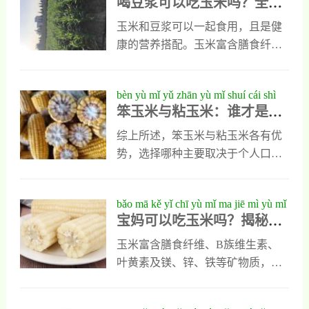
喝豆浆可以吃玉米吗？全面
miàn jiě xī yù mǐ yǔ dòu jiāng de yíng
和胚芽，可被有效利用。通过细嚼
解析玉米与豆浆的营养搭配
yǎng dā pèi
慢咽、充分煮熟或磨粉加工，并搭
玉米和豆浆可以一起食用，且是健
配蛋白质食物，可提升消化吸收
康的营养搭配。玉米富含膳食纤维
率。玉米富含膳食纤维，有助于肠
和B族维生素，豆浆提供优质植物
道健康和血糖控制，仍是一种优质
蛋白与大豆异黄酮，两者结合有助
bèn yù mǐ yǔ zhān yù mǐ shuí cái shì
的健康食材。科学食用，不必担心
于提升蛋白质吸收、促进肠道健
笨玉米与粘玉米：谁才是更
gèng shì hé nǐ de cān zhuō zhǔ jué
“吃玉米等于白吃”。
康、增强饱腹感，并支持能量代谢
适合你的餐桌主角？
和心血管健康。建议作为早餐或午
综上所述，笨玉米与粘玉米各有优
餐食用，注意选择低糖豆浆并控制
势，选择哪种主要取决于个人口味
分量。血糖偏高者应适量减少玉米
与烹饪需求。笨玉米风味质朴、富
摄入，烹饪以清淡为主。
含膳食纤维与多种矿物质，适合清
bǎo mā kě yǐ chī yù mǐ ma jiē mì yù mǐ
蒸、炖煮等保留原香的做法；粘玉
宝妈可以吃玉米吗？揭秘玉
duì chǎn hòu mā mā de yíng yǎng jià
米则以香甜软糯的口感取胜，更受
米对产后妈妈的营养价值与
zhí yǔ jiàn kāng yì chù
年轻人喜爱，常用于制作玉米糕、
玉米富含膳食纤维、B族维生素、
健康益处
玉米饼或与其他食材搭配煲制。两
叶黄素及镁、锌、铁等矿物质，适
者皆可通过不同烹饪方式展现独特
合宝妈食用。它能改善产后便秘、
魅力。建议根据具体菜式灵活选
增强饱腹感控制体重、提升乳汁质