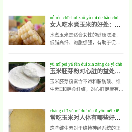
五个关键。优先选用糯玉米或水果
玉米，保留内层嫩叶并冷水下锅；
nǚ rén chī shuǐ zhǔ yù mǐ de hǎo chù
调味上可加盐与冰糖，或尝试牛
女人吃水煮玉米的好处：健
jiàn kāng yǔ měi wèi jiān dé de tiān rán
奶、八角等组合提升层次；大火煮
康与美味兼得的天然食材
shí cái
沸后转中小火煮15-20分钟，关火再
水煮玉米是适合女性的健康吃法，
焖10分钟使其更入味。出锅后趁热
低脂高纤、饱腹感强，有助于促进
食用，剩余玉米还可制作沙拉、炒
肠道蠕动、改善便秘和控制血糖。
饭或汤品。核心诀窍包括：留叶锁
玉米富含玉米黄质、叶黄素和维生
yù mǐ pēi yá fěn duì xīn zàng de yì chù
香、冷水慢煮、适当调味、焖制吸
素E，可缓解视疲劳、延缓衰老、保
玉米胚芽粉对心脏的益处：
shǒu hù xīn xuè guǎn jiàn kāng de mì
收，并依品种调整口感。掌握这些
持皮肤弹性。作为低热量主食替代
守护心血管健康的秘密武器
mì wǔ qì
方法，轻松做出饭店级软糯玉米。
精制米面，既能提供持久能量，又
玉米胚芽粉富含不饱和脂肪酸、维
利于体重管理，非常适合关注身材
生素E和膳食纤维，对心脏健康有多
与健康的女性日常食用。
重益处。不饱和脂肪酸有助降低胆
固醇、减少动脉硬化风险；维生素E
cháng chī yù mǐ duì rén tǐ yǒu něi xiē
作为强抗氧化剂，可清除自由基、
常吃玉米对人体有哪些好
hǎo chù yíng yǎng zhuān jiā jiě xī yù
保护血管、改善血液循环；膳食纤
处？营养专家解析玉米的健
mǐ de jiàn kāng jià zhí
维能促进排毒、调节血糖，预防糖
这些维生素对于维持神经系统的正