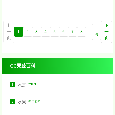
米黄质）、植物蛋白以及矿物质的
良好来源。,抗氧化物质,：玉米中的
叶黄素和玉米黄质有助于保护眼睛
健康，并具有一定的抗衰老作用。
上
.
下
1
一
1
2
3
4
5
6
7
8
.
一
6
页
.
页
CC果蔬百科
mù ěr
1
木耳
shuǐ guǒ
2
水果