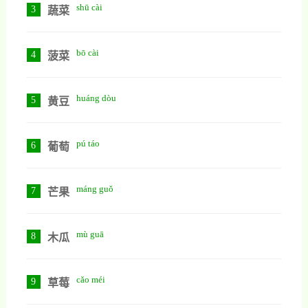
shū cài
3
蔬菜
bō cài
4
菠菜
huáng dòu
5
黄豆
pú táo
6
葡萄
máng guǒ
7
芒果
mù guā
8
木瓜
cǎo méi
9
草莓