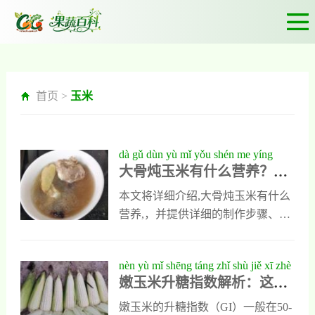
首页 >
玉米
dà gǔ dùn yù mǐ yǒu shén me yíng
大骨炖玉米有什么营养？一
yǎng yī guō yíng yǎng yòu měi wèi de
锅营养又美味的家常炖菜做
jiā cháng dùn cài zuò fǎ xiáng jiě
本文将详细介绍,大骨炖玉米有什么
法详解
营养,，并提供详细的制作步骤、食
材处理方法以及调味比例，帮助你
轻松做出一锅香浓可口的大骨玉米
nèn yù mǐ shēng táng zhǐ shù jiě xī zhè
汤。营养价值解析,猪大骨,：富含胶
嫩玉米升糖指数解析：这样
yàng chī yù mǐ gèng ān xīn
原蛋白、钙质和骨髓油，具有强筋
吃玉米更安心
健骨、补钙养血的作用，特别适合
嫩玉米的升糖指数（GI）一般在50-