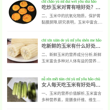
chī chǎo yù mǐ duì wèi yǒu shá hǎo
用：追求天然玉米香和粗纤维可优
量，并因含色氨酸有助于预防产后
吃炒玉米对胃有啥好处？营
chù yíng yǎng zhuān jiā xiáng jiě yù mǐ
先笨玉米；制作甜点或追求软糯口
抑郁。建议每天不超过一根中等大
养专家详解玉米的护胃价值
de hù wèi jià zhí
感则推荐粘玉米。合理搭配，能让
小玉米，以蒸煮方式烹饪，并搭配
二、玉米中的抗氧化物质，保护胃
玉米更好地融入日常饮食。
均衡饮食。科学食用玉米，对宝妈
黏膜屏障,研究表明，玉米中富含,类
身体恢复、母乳营养及情绪调节均
胡萝卜素,（如玉米黄质和叶黄
有积极作用。
素）、,维生素E,以及,多酚类物质,，
chī xīn xiān de yù mǐ yǒu shén me hǎo
这些成分具有良好的抗氧化作用。
吃新鲜的玉米有什么好处？
chù yíng yǎng zhuān jiā wèi nǐ quán
它们可以帮助清除自由基，减轻氧
营养专家为你全面解析
miàn jiě xī
化应激反应，从而保护胃黏膜免受
二、新鲜玉米的营养成分分析,新鲜
损伤。
玉米富含多种对人体有益的营养
素，包括：,膳食纤维,：每100克新
鲜玉米含约29克膳食纤维，有助于
nǚ rén měi tiān chī yù mǐ yǒu hǎo chù
促进肠道蠕动，预防便秘。,矿物
女人每天吃玉米有好处吗？
ma kē xué jiě xī yù mǐ duì nǚ xìng jiàn
质,：如镁、锌、铁等，有助于维持
科学解析玉米对女性健康的
kāng de yì chù
骨骼、血液及免疫系统的正常功
一、玉米的营养价值解析,玉米富含
益处
能。
多种营养素，是膳食纤维、维生素
B群、类胡萝卜素（如叶黄素和玉