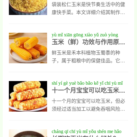
详细做法+调味比例，轻松
qīng sōng zuò chū fàn diàn jí měi wèi
病。建议女性每天适量食用玉米，
袋装松仁玉米是快节奏生活中的健
做出饭店级美味
以获取多种必需营养，维持身体与
康快手菜。本文详细介绍其制作方
肌肤健康。注意合理摄入，避免过
法：将袋装松仁玉米解冻后，用蛋
量。
清、盐、生抽腌制，再与胡萝卜
yù mǐ xiān gōng xiào yǔ zuò yòng
丁、青豆一同炒制，最后加糖、勾
玉米（鲜）功效与作用原料
yuán liào jiè shào yíng yǎng fèn xī shì
芡、淋香油即可。成品色泽金黄、
介绍营养分析适宜人群食用
yí rén qún shí yòng zhǐ dǎo shí liáo zuò
香甜可口，操作简单，适合家庭餐
鲜玉米是禾本科植物玉蜀黍的种
指导食疗作用食材文化
yòng shí cái wén huà
桌。还提供了多种搭配与创意吃
子，属于粗粮中的保健佳品。它富
法，让您轻松复刻餐厅风味，兼顾
含纤维素、维生素E、黄体素、镁、
营养与效率。
硒及谷氨酸等，具有促进肠道蠕
shí yí gè yuè bǎo bǎo kě yǐ chī yù mǐ
动、防治便秘、降低胆固醇、延缓
十一个月宝宝可以吃玉米
ma kē xué wèi yǎng zhǐ nán
衰老、保护视力、健脑及辅助防癌
吗？科学喂养指南
等功效。一般人均可食用，尤其适
十一个月的宝宝可以吃玉米，但必
合脾胃气虚、心血管疾病、肥胖及
须经过适当加工以避免吞咽风险。
中老年人。需注意：玉米蛋白质缺
玉米富含膳食纤维、B族维生素和
乏色氨酸，不宜长期单一食用，应
叶黄素，有助于促进肠道健康、增
cháng qī chī yù mǐ yǒu shén me hǎo
搭配豆类；霉变玉米含黄曲霉素，
强免疫力和支持视力发育。建议将