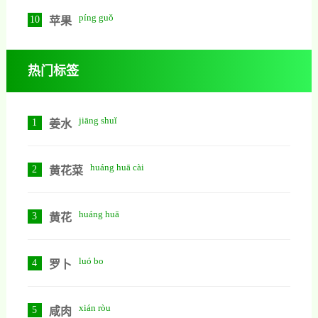
píng guǒ
10
苹果
热门标签
jiāng shuǐ
1
姜水
huáng huā cài
2
黄花菜
huáng huā
3
黄花
luó bo
4
罗卜
xián ròu
5
咸肉