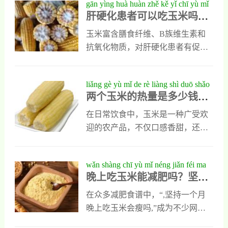
gān yìng huà huàn zhě kě yǐ chī yù mǐ
1/4小勺（可选，帮助玉米更软糯）,
肝硬化患者可以吃玉米吗？
ma quán miàn jiě xī yù mǐ de yíng yǎng
烹饪步骤：,步骤1：冷水入锅,将处
全面解析玉米的营养价值与
jià zhí yǔ jiàn kāng yǐng xiǎng
理好的玉米放入锅中，加入足量清
玉米富含膳食纤维、B族维生素和
健康影响
水（以淹没玉米为准），建议使用
抗氧化物质，对肝硬化患者有促进
不锈钢锅或陶瓷锅，避免铁锅影响
消化、减轻肝脏负担的益处。但需
色泽。
注意适量食用，避免因碳水化合物
liǎng gè yù mǐ de rè liàng shì duō shǎo
摄入过多加重肝脏代谢压力。建议
两个玉米的热量是多少钱？
qián jiē mì yù mǐ de yíng yǎng yǔ jīng
选择新鲜玉米自行烹饪，避免速冻
揭秘玉米的营养与经济价值
jì jià zhí
或罐装产品中额外的盐糖添加。日
在日常饮食中，玉米是一种广受欢
常搭配低脂高蛋白食物，可为肝脏
迎的农产品，不仅口感香甜，还富
提供更均衡的营养支持。食用前最
含多种营养成分。以当前中国主要
好咨询医生或营养师，结合个体病
城市的农产品市场行情为例：,普通
wǎn shàng chī yù mǐ néng jiǎn féi ma
情合理安排。
黄玉米：每个价格约15元人民币；,
晚上吃玉米能减肥吗？坚持
jiān chí yí gè yuè huì shòu ma
玉米的营养价值解析：不只是热量
一个月会瘦吗？
那么简单,玉米不仅是热量来源，更
在众多减肥食谱中，“,坚持一个月
是营养丰富的农产品之一。
晚上吃玉米会瘦吗,”成为不少网友
关注的热门话题。,要回答“,坚持一