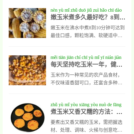
个月晚上吃玉米会瘦吗,”这一问
nèn yù mǐ zhǔ duō jiǔ zuì hǎo chī dào
题，需要结合整体饮食结构和运动
嫩玉米煮多久最好吃？8到10
fēn zhōng huáng jīn shí jiān yǔ duō
习惯来看：,单一改变可能效果有
分钟黄金时间与多种创意吃
zhǒng chuàng yì chī fǎ
限,：如果仅替换晚餐为主食玉米，
嫩玉米在沸水中煮8到10分钟可达到
法
而其他两餐仍保持高热量、高油脂
最佳口感，颗粒饱满、软硬适中且
摄入，整体减重效果可能不明显。
甜味不流失。选购时以外皮紧致、
颜色鲜绿、颗粒饱满有弹性为佳。
měi tiān jiān chí chī yù mǐ yī nián jiàn
煮熟后可直接食用，也可切粒拌沙
每天坚持吃玉米一年，健康
kāng yǔ měi wèi jiān dé de yíng yǎng
拉、奶油煎炒、制作玉米饼或玉米
与美味兼得的营养选择
xuǎn zé
汤。加少许盐或牛奶同煮可使风味
玉米作为一种常见的农产品食材，
更香浓。
不仅味道香甜可口，还富含多种对
人体有益的营养成分。此外，玉米
中的抗氧化物质还能有效清除体内
zhǔ yù mǐ yòu xiāng yòu nuò de fāng
自由基，延缓衰老过程。长期食用
煮玉米又香又糯的方法：掌
fǎ zhǎng wò zhè bù qīng sōng zuò chū
玉米，可以为身体提供持续的能量
握这5步，轻松做出饭店级口
fàn diàn jí kǒu gǎn
支持，并有助于维持健康的体重。
要煮出又香又糯的玉米，需把握选
感
材、处理、调味、火候与创意吃法