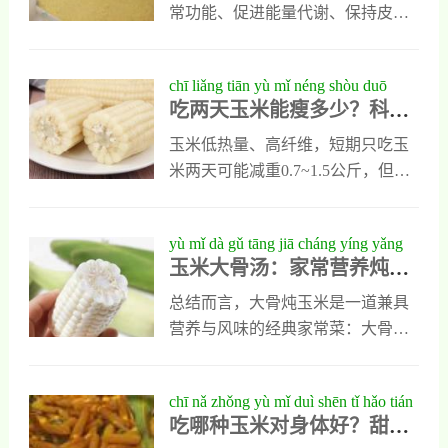
康价值
尿病相关心脏并发症。适量摄入玉
常功能、促进能量代谢、保持皮肤
米胚芽粉，是日常保护心血管系统
健康等方面具有重要作用。缺乏B
的简单有效方式。
族维生素可能导致疲劳、情绪波动
chī liǎng tiān yù mǐ néng shòu duō
等问题。,五、有助于控制血糖，适
吃两天玉米能瘦多少？科学
shǎo kē xué jiě xī yǔ yíng yǎng jiàn yì
合糖尿病患者食用,虽然玉米含有一
解析与营养建议
定量的碳水化合物，但其升糖指数
玉米低热量、高纤维，短期只吃玉
（GI值）相对较低，约为55左右，
米两天可能减重0.7~1.5公斤，但主
属于中等GI食物。
要为水分和废物，并非真正减脂。
长期单一食用易致营养不均、血糖
yù mǐ dà gǔ tāng jiā cháng yíng yǎng
波动或肠胃不适。建议每天不超过
玉米大骨汤：家常营养炖品
dùn pǐn de měi wèi yǔ dā pèi
一根玉米，替代主食并搭配蛋白质
的美味与搭配
和蔬菜，结合运动，才能科学减
总结而言，大骨炖玉米是一道兼具
脂。玉米是健康辅助食材，而非快
营养与风味的经典家常菜：大骨提
速减肥神器。
供胶原蛋白和钙质，玉米贡献膳食
纤维与维生素B族，两者慢炖后汤
chī nǎ zhǒng yù mǐ duì shēn tǐ hǎo tián
色浓郁、清甜不腻。制作时先将大
吃哪种玉米对身体好？甜玉
yù mǐ nuò yù mǐ yíng yǎng duì bǐ yǔ
骨焯水去沫，单独熬煮一小时后加