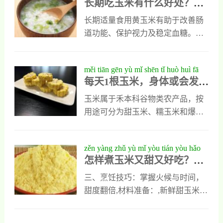
长期吃玉米有什么好处？营
chù yíng yǎng zhuān jiā shēn dù jiě xī
严禁食用。
玉米蒸熟后打成细腻的玉米泥，或
养专家深度解析黄玉米的健
huáng yù mǐ de jiàn kāng jià zhí
切碎与其他软糯食材搭配。首次喂
长期适量食用黄玉米有助于改善肠
康价值
食需观察过敏反应，避免加糖加
道功能、保护视力及稳定血糖。其
盐，并选择新鲜优质的玉米。正确
富含膳食纤维（每100克约9.1克）
处理后，玉米是宝宝辅食中安全又
能促进排便，叶黄素与玉米黄质可
měi tiān gēn yù mǐ shēn tǐ huò huì fā
营养的理想食材。
降低黄斑变性风险，整根煮玉米升
每天1根玉米，身体或会发生
shēng zhè xiē biàn huà cóng cháng dào
糖指数约55，优于精米白面。建议
这些变化——从肠道健康到
jiàn kāng dào xuè táng guǎn lǐ de kē
选择原形态玉米，搭配豆类、蔬菜
玉米属于禾本科谷物类农产品，按
血糖管理的科学解析
xué jiě xī
和油脂提升营养吸收，避免高糖高
用途可分为甜玉米、糯玉米和爆裂
脂加工品，每次以一根中等大小为
玉米三大类。其中，甜玉米水分含
佳。
量较高、糖分适中，而糯玉米则淀
zěn yàng zhǔ yù mǐ yòu tián yòu hǎo
粉结构更紧密，升糖指数略高但饱
怎样煮玉米又甜又好吃？掌
chī zhǎng wò zhè xiē jué qiào qīng
腹感更强。甜玉米GI约为55（属低
握这些诀窍，轻松做出香甜
sōng zuò chū xiāng tián ruǎn nuò de
GI食物），糯玉米GI可达70以上
三、烹饪技巧：掌握火候与时间，
软糯的美味玉米
měi wèi yù mǐ
（中高GI）。
甜度翻倍,材料准备：,新鲜甜玉米2
根,清水适量,食盐1小勺（约5g）,冰
糖10g（可选，提升甜味）,小苏打