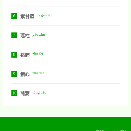
zǐ gān lán
6
紫甘蓝
yáo zhù
7
瑶柱
zhū fèi
8
猪肺
zhū xīn
9
猪心
tóng hāo
10
茼蒿