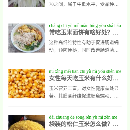
儿童、老人及体质虚弱者食用。
70之间，属于中低水平，受品种、
成熟度和烹调方式影响。甜玉米因
含糖稍高，GI值略高于普通玉米；
cháng chī yù mǐ miàn bǐng yǒu shá hǎo
而嫩玉米因淀粉转化不完全，GI值
常吃玉米面饼有啥好处？营
chù yíng yǎng zhuān jiā gào sù nǐ zhēn
通常低于成熟玉米。建议选择颗粒
养专家告诉你真相
xiàng
饱满、颜色鲜亮的嫩玉米，采用水
这种高纤维特性有助于促进肠道蠕
煮方式而非烤制，并搭配蔬菜、蛋
动，预防便秘，同时改善肠道菌群
白质等富含纤维的食物一同食用，
环境。控糖控脂好帮手,玉米面属于
有助于平稳餐后血糖。糖尿病患者
低GI（血糖生成指数）食物，其GI
nǚ xìng měi tiān chī yù mǐ yǒu shén me
需适量食用并监测血糖变化。
值约为55左右，适合糖尿病患者适
女性每天吃玉米有什么好
hǎo chù yíng yǎng jià zhí yǔ gōng xiào
量食用。此外，玉米中的植物固醇
处？营养价值与功效详解
xiáng jiě
和不饱和脂肪酸有助于降低血液中
玉米营养丰富，对女性健康益处显
“坏胆固醇”（LDL）水平。
著。其膳食纤维促进肠道蠕动、预
防便秘并助控体重；维生素E抗氧
化、延缓衰老、护肤养颜；B族维
dài zhuāng de sōng rén yù mǐ zěn me
生素缓解压力、调节情绪；叶黄素
袋装的松仁玉米怎么做？超
zuò chāo xiáng xì zuò fǎ tiáo wèi bǐ lì
和玉米黄素保护视力，预防眼部疾