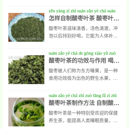
素，而且这种水果中的果核还能入
药，具有镇静安神的重要作用，它
zěn yàng zì zhì suān zǎo yè chá suān
来源于植物酸枣树，其实植物酸枣
怎样自制酸枣叶茶 酸枣叶茶
zǎo yè chá de chōng pào fāng fǎ
树出了果实可以供人类食用以外，
的冲泡方法
酸枣叶茶滋味清香，汤色清澈，冲
它的叶子也具有很高的利用价值，
泡以后持别好喝，它能为人体补充
能供人类食用，人们食用酸枣叶以
丰富营养，并能镇静安神，而且能
后能保健身体预防疾病，但在食用
提高人类记忆力也能增强它的抗衰
suān zǎo yè chá de gōng xiào yǔ zuò
酸枣叶时也要注意它的禁忌。酸枣
老能力，但怎么才能做出好喝的酸
酸枣叶茶的功效与作用 喝酸
yòng hē suān zǎo yè chá de hǎo chù
叶的功效与作用1、预防高血压平时
枣叶茶呢？接下来我会把它的制作
枣叶茶的好处
人们服用一些酸枣叶能吸收多种活
酸枣被人们称为东方睡果，是一种
方法写出来分享给大家，同时也会
性成分，特别是它含有的芦丁，能
食用功效极为出色的野生水果，它
让大家了解酸枣叶茶的冲泡方法。
直接作用于人类的心血管，可防止
是植物酸枣树的成熟果实，其实植
能让大家轻松用它泡出好喝的茶
血压升高，在人们出现高血压，高
物酸枣树除了果实可以供人类食用
suān zǎo yè chá zhì zuò fāng fǎ zì zhì
汤。怎样自制酸枣叶茶1、自制酸枣
血脂等高发疾病时，多使用一些酸
以外，叶子还能用来沏茶，用它制
酸枣叶茶制作方法 自制酸枣
suān zǎo yè chá jì qiǎo jiào chéng
叶茶的方法并不复杂，大家可以去
枣叶，还能让病情明显
成的酸枣叶茶就特别出色的保健功
叶茶技巧教程
自然界中采集酸枣树的叶子来制
酸枣叶茶是一种特别受欢迎的保健
效，人们冲泡饮用以后能提高身体
作，只是在采及格酸枣树的叶子时
养生茶，能提高人类睡眠质量，并
健康水平。酸枣叶茶的功效与作用
要注意，尽量采集它春天长出的新
能镇静安神，它是采集植物酸枣树