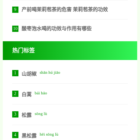
产前喝茉莉苞茶的危害 茉莉苞茶的功效
9
酸枣泡水喝的功效与作用有哪些
10
热门标签
shān hú jiāo
1
山胡椒
bái hāo
2
白蒿
sōng lù
3
松露
hēi sōng lù
4
黑松露