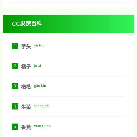
液，并能防止血压升高，经常用它
中的种子也可以入药，能镇静安
介绍。酸枣叶茶的功效与作用1、补
泡水喝还能让高血压病情缓解能让
神，治疗失眠。其实酸枣这种植物
充营养人们饮用酸枣叶茶不但能吸
人们因高血压引起的不适
全身都是宝，除了果实和种子以
CC果蔬百科
收丰富的植物蛋白，还能吸收一些
外，它的叶子也可以入药，药用价
天然多糖和多种矿物质与微量元
值特别高，想具体了解可以看看下
素，而且它能为人体补充正常代谢
面我对酸枣叶的详细介绍。酸枣叶
yù tou
1
芋头
是必须的维生素，它们既能维持身
的功效与作用1、镇静安神缓解失眠
体正常代谢又能提高身体各器官功
酸枣叶中含有大量的酸枣叶酮，这
能。2、延缓衰老延缓衰老
jú zi
2
橘子
种物质不但可以调节神经，镇静，
催眠，它还能保胆养阴，能缓解人
类的胆虚和胆热，对人们胆热与胆
gǎn lǎn
3
橄榄
虚引起的失眠有很明显的治疗作
用。2、预防高血压酸枣叶中含有多
shēng cài
4
生菜
种对人体有益的营养成分
xiāng jiāo
5
香蕉