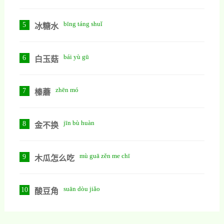
bīng táng shuǐ
5
冰糖水
bái yù gū
6
白玉菇
zhēn mó
7
榛蘑
jīn bù huàn
8
金不换
mù guā zěn me chī
9
木瓜怎么吃
suān dòu jiǎo
10
酸豆角