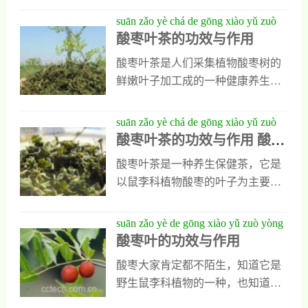
1、镇定催眠酸枣叶茶中含有丰富的
鲜嫩芽，这样的酸枣叶做成茶以后
的鲜嫩叶子制成的一种健康养生
suān zǎo yè chá de gōng xiào yǔ zuò
酸叶酮，这是一种重要的药用成
口感才会好。在采集时还要注意不
茶，很多人也想自己在家中制作酸
酸枣叶茶的功效与作用
yòng
分，而且它具有保肝养阴的重要作
能采集那些有虫蛀或者
枣叶茶，只是不知道它的具体做
用，人们在冲后饮用它以后能起到
酸枣叶茶是人们采集植物酸枣树的
法，今天小编就做这方面的介绍，
镇静催眠的重要功效，它对人类因
鲜嫩叶子加工成的一种健康养生
能让大家轻松学会酸枣叶花怎么
胆虚和胆热引发的失眠与焦虑都特
茶，它茶香浓郁，滋味甘醇，能减
做。酸枣叶茶制作方法1、制作酸枣
别好的预防作用。2、预防高血压酸
肥降脂也能预防三高，下面是对酸
suān zǎo yè chá de gōng xiào yǔ zuò
叶茶时，需要选择新鲜的酸枣叶
枣叶茶中含有丰富的芦丁，这是一
枣叶茶功效与作用的详细介绍，能
酸枣叶茶的功效与作用 酸枣
yòng suān zǎo yè chá de fù zuò yòng
子，把它一片片的挑选，并用清水
种天然药用成分，
让大家知道平时多喝酸枣叶茶有什
叶茶的副作用
冲洗干净，一定要把那些有腐烂或
酸枣叶茶是一种养生保健茶，它是
么好处。酸枣叶茶的功效与作用1、
者有重铸的叶子去掉，准备一个干
以鼠李科植物酸枣的叶子为主要原
预防高血压酸枣叶茶中含有多种对
净的铁锅，要保持无油污水，用小
料，经过加工以后得到的绿色茶
人体有益的营养成分，特别是微量
火把它加热，然后再把处理好的酸
叶，平时它可以直接泡水喝，滋味
suān zǎo yè de gōng xiào yǔ zuò yòng
元素芦丁的含量比较高，这是一种
枣叶子放到锅中慢慢翻炒。2、在炒
甘醇，香气淡雅，能为人体补充营
酸枣叶的功效与作用
类似于维生素的药用成分，它能直
的过程中会有淡淡香味出现
养也能预防疾病，但酸枣叶茶不但
接作用于人类的血管和提高毛细血
酸枣大家肯定都不陌生，知道它是
功效出色，也有一定的副作用存，
管通透性，并能增加人类动脉的柔
野生鼠李科植物的一种，也知道这
想全面了解它的功效作用与副作
韧性，可促进血液循环，净化血
种植物的果实可以食用，就连果实
用，可以看看下面我对它做的具体