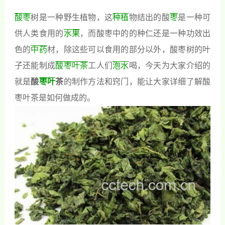
酸枣
树是一种野生植物，这
种植
物结出的酸
枣
是一种可
供人类食用的
水果
，而酸枣中的的种仁还是一种功效出
色的
中药
材，除这些可以食用的部分以外，酸枣树的叶
子还能制成
酸枣叶
茶
工人们
泡水
喝，今天为大家介绍的
就是
酸
枣叶
茶
的制作方法和窍门，能让大家详细了解酸
枣叶茶是如何做成的。