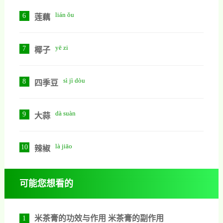
lián ǒu
6
莲藕
yē zi
7
椰子
sì jì dòu
8
四季豆
dà suàn
9
大蒜
là jiāo
10
辣椒
可能您想看的
米茶膏的功效与作用 米茶膏的副作用
1