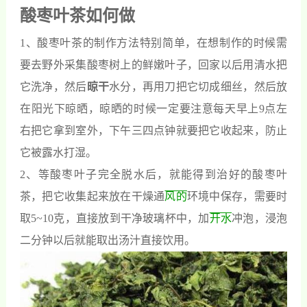
酸枣叶茶如何做
1、酸枣叶茶的制作方法特别简单，在想制作的时候需
要去野外采集酸枣树上的鲜嫩叶子，回家以后用清水把
它洗净，然后
晾干
水分，再用刀把它切成细丝，然后放
在阳光下晾晒，晾晒的时候一定要注意每天早上9点左
右把它拿到室外，下午三四点钟就要把它收起来，防止
它被露水打湿。
2、等酸枣叶子完全脱水后，就能得到治好的酸枣叶
茶，把它收集起来放在干燥通
风的
环境中保存，需要时
取5~10克，直接放到干净玻璃杯中，加
开水
冲泡，浸泡
二分钟以后就能取出汤汁直接饮用。