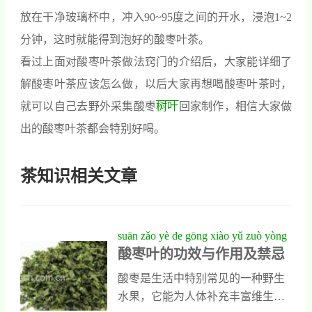
放在干净玻璃杯中，冲入90~95度之间的开水，浸泡1~2
分钟，这时就能得到泡好的酸枣叶茶。
看过上面对酸枣叶茶做法窍门的介绍后，大家能详细了
解酸枣叶茶应该怎么做，以后大家再想喝酸枣叶茶时，
就可以自己去野外采集酸枣
树叶
回家制作，相信大家做
出的酸枣叶茶都会特别好喝。
茶知识相关文章
suān zǎo yè de gōng xiào yǔ zuò yòng
酸枣叶的功效与作用及禁忌
jí jìn jì
酸枣是生活中特别常见的一种野生
水果，它能为人体补充丰富维生