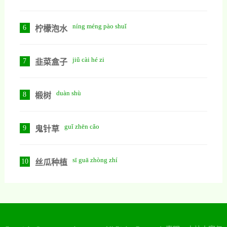
níng méng pào shuǐ
6
柠檬泡水
jiǔ cài hé zi
7
韭菜盒子
duàn shù
8
椴树
guǐ zhēn cǎo
9
鬼针草
sī guā zhòng zhí
10
丝瓜种植