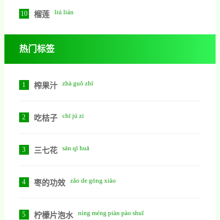
liú lián
10
榴莲
热门标签
zhà guǒ zhī
1
榨果汁
chī jú zi
2
吃桔子
sān qī huā
3
三七花
zǎo de gōng xiào
4
枣的功效
níng méng piàn pào shuǐ
5
柠檬片泡水