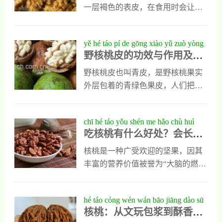
给大家。核桃树皮的功效与作用1、
一层褐色的表皮，在食用时会让人
核桃树皮能冶癌症核桃树皮对癌症
感觉到很苦或者很涩，有些特别不
有很不错的治疗效果，虽然这一点
喜欢，就想把它们去掉，只是在真
yě hé táo pí de gōng xiào yǔ zuò yòng
在专业的医学书籍中没有明确的记
正去除时才发现，核桃仁去皮特别
野核桃皮的功效与作用及禁
jí jìn jì
载，但是在民间却流传了很多年，
费劲，应该怎样轻松去除核桃仁的
忌
而且作用比较明显，具体使用方法
表皮呢？其实去除核桃仁的表皮也
野核桃皮也叫青皮，是野核桃果实
是把核桃树皮适量加清水煎制，然
有一些小技巧，一会我就把这些小
外层包着的青绿色果皮，人们把它
后再放入鸡蛋煮熟，最后吃鸡蛋喝
妙招写出来，大家学会以后再去除
取下以后晒干能入药，它入药以后
汤，就能起到预防和抑制癌症扩散
核桃仁皮就会变得十分轻松。核桃
能防癌抗癌也能止痛止痒，野核桃
chī hé táo yǒu shén me hǎo chù huì
的作用。2、核桃树
仁如何去皮 核桃仁去皮妙招1、开
皮的功效与作用还有很多，但它在
吃核桃有什么好处？会长胖
zhǎng pàng ma quán miàn jiě xī hé táo
水浸泡后去皮大家想去掉核桃仁的
使用时也有一些禁忌，大家最好在
吗？全面解析核桃的营养与
de yíng yǎng yǔ jiàn kāng jià zhí
表皮，可以先把它们放在开水中浸
使用野核桃皮以前多做了解。野核
核桃是一种广受欢迎的坚果，因其
健康价值
泡，浸泡时可以加入少量的食用
桃皮的功效与作用1、舒通经络野核
丰富的营养价值被誉为“大脑的燃
盐。浸泡时间应该在十分钟左右，
桃皮入药以后能肾经可提高人类肾
料”。这些成分不仅有助于提高记忆
浸泡以后取出，用牙签轻轻的剔除
功能，而且能疏通经络，强壮筋
力和注意力，还能促进心血管健
hé táo cóng wén wán bāo jiāng dào sū
表皮，就能让表皮大
骨，它能用于人类骨关节疾病和肢
康。研究表明，合理搭配饮食并控
核桃：从文玩包浆到酥香美
xiāng měi shí de duō yuán mèi lì
体麻木疼痛等症的治疗，治疗效果
制总热量的情况下，吃核桃反而可