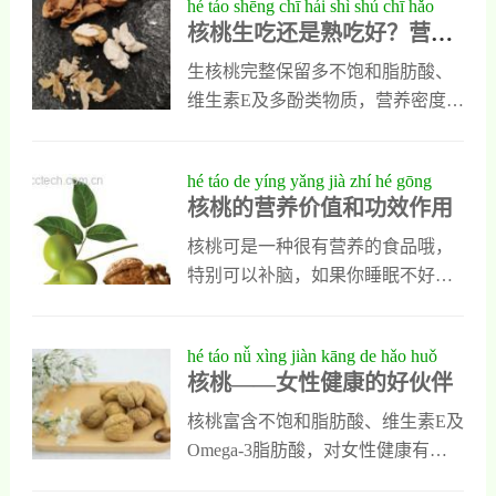
hé táo shēng chī hái shì shú chī hǎo
还能让血糖慢慢降下来。2
肤的抗氧化能力，可延缓皮肤衰
高，过量易致肥胖；部分人群可能
核桃生吃还是熟吃好？营
yíng yǎng kǒu gǎn yǔ xī shōu de quán
老，而它含有的植物蛋白和其他活
过敏。建议每天适量食用，并留意
养、口感与吸收的全面权衡
miàn quán héng
性成分则能滋养细嫩肌肤，能促进
过敏反应。还介绍了核桃入菜、核
生核桃完整保留多不饱和脂肪酸、
皮肤细胞再生和低谢也能防止皱纹
桃油等多种食用方式。
维生素E及多酚类物质，营养密度最
和色斑生成。2、促进大脑发育人们
高，适合孕妇、健身人群等追求天
多吃青皮核桃仁还能促进大脑发
然营养者，但单宁酸较多、口感偏
hé táo de yíng yǎng jià zhí hé gōng
育，它不但能让人体
涩，肠胃弱者可能消化不良。熟核
核桃的营养价值和功效作用
xiào zuò yòng
桃经烘烤后风味更香脆，降低植酸
与单宁，提升矿物质吸收率，对消
核桃可是一种很有营养的食品哦，
化更友好，但部分热敏营养素（如
特别可以补脑，如果你睡眠不好可
维生素C）会减少。避免高温油
以多吃核桃哦。核桃功效作用：核
炸。按需选择：营养优先用生核
桃核桃，又称胡桃，为胡桃科植
hé táo nǚ xìng jiàn kāng de hǎo huǒ
桃，口感与消化优先用熟核桃。
物。核桃仁含有丰富的营养素，每
核桃——女性健康的好伙伴
bàn
百克含蛋白质1520克，脂肪6070
克，碳水化合物10克；并含有人体
核桃富含不饱和脂肪酸、维生素E及
必 需的钙、磷、铁等多种微量元素
Omega-3脂肪酸，对女性健康有多
和矿物质，以及胡萝卜素、核黄素
重益处：有助于改善心血管健康、