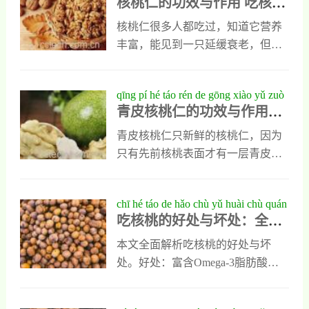
核桃仁的功效与作用 吃核桃
chī hé táo rén de hǎo chù
人都会因此而失去生命，而且在临
助于睡眠 民间有个说法就是吃上一
仁的好处
床上也没有好的有效治疗方式，但
把核桃就能睡个好觉，如果你有失
核桃仁很多人都吃过，知道它营养
在民间却有用青核桃皮治疗癌症的
眠，就可以在睡着吃几个核桃，这
丰富，能见到一只延缓衰老，但对
说法，这是一种民间小偏方，据说
样你晚上就可以好好地睡上一觉
它的其他功效，人们了解却不多，
它对癌症有良好治疗作用，虽然不
了。不过核桃是一咱含脂肪很多的
并不知道自己吃核桃仁的具体好处
qīng pí hé táo rén de gōng xiào yǔ zuò
能让癌症彻底根
一种食物，不过睡前是不能吃太多
有哪些？今天我就带大家走近核桃
青皮核桃仁的功效与作用及
yòng jí jìn jì
的，吃得太多反而会影响睡眠，只
仁能让大家对它的功效多一些了
禁忌
需吃上一把就可以了。 2吃核桃有
解，可以让人们清楚了解吃核桃仁
青皮核桃仁只新鲜的核桃仁，因为
益心脏 核桃有有很多饱和的脂肪酸
的好处。核桃仁的功效与作用1、预
只有先前核桃表面才有一层青皮，
和不饱和脂肪酸，常吃核桃是可以
防高血糖核桃仁不但味道诱人，它
这种核桃仁的含水量比较高香味比
能降低胆固醇含量的，所以说常吃
还含有大量的不饱和脂肪酸，这种
较淡，它取出以后可以直接吃，也
chī hé táo de hǎo chù yǔ huài chù quán
核桃对
物质能减轻人体对胰岛素的抵抗
能晒干以后煮粥喝。青皮核桃仁滋
吃核桃的好处与坏处：全面
miàn jiě xī hé táo de yíng yǎng jià zhí
性，能增强人体的耐糖能力，可以
味诱人养生功效出色，但食用时也
解析核桃的营养价值与健康
yǔ jiàn kāng yǐng xiǎng
加快身体内多余糖分的分解与代
要注意它的食用禁忌。青皮核桃仁
本文全面解析吃核桃的好处与坏
影响
谢，平时多吃一些核桃仁能稳定血
的功效与作用1、美容养颜美容养颜
处。好处：富含Omega-3脂肪酸、
糖，而且能防止血糖升高，那些患
是青皮核桃仁的重要功效，它含有
抗氧化物质，有助心脏健康、降低
有高血糖的人群，多吃些核桃仁，
的类黄酮和维生素，e能增强人类皮
胆固醇、延缓衰老。坏处：热量