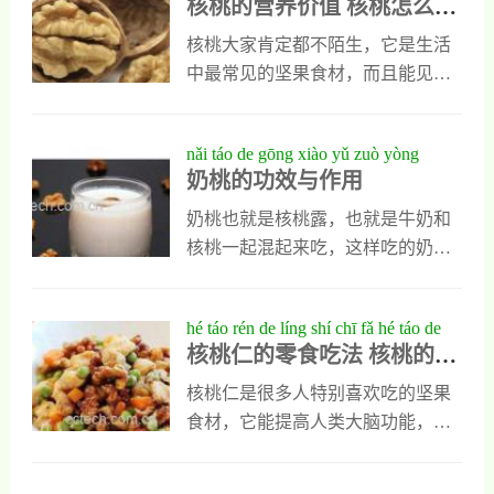
核桃的营养价值 核桃怎么吃
me chī zuì hǎo
颗。科学选购与储存，才能充分发
说一说。核桃仁怎么吃 核桃仁怎么
最好
挥其健脑、抗氧化的营养价值。
吃好1、核桃仁与黑豆一起吃最好核
核桃大家肯定都不陌生，它是生活
桃仁可以与黑豆一起吃，最好的食
中最常见的坚果食材，而且能见健
用方法就是把核桃仁与黑豆各准备
脑益智延缓衰老，对人类身体有多
二十克，一起用清水泡制，然后放
种好处，但是很多人在吃核桃时只
nǎi táo de gōng xiào yǔ zuò yòng
入到豆浆机中，打成黑豆核桃豆
知道它的营养价值很高，却不知道
奶桃的功效与作用
浆，再加入适量的白糖调味，然后
它含有哪些营养成分，今天小编就
直接喝，每天一次，能补肾，也能
来具体介绍一下，同时也会让大家
奶桃也就是核桃露，也就是牛奶和
美容。2、琥珀核桃仁好吃核桃仁做
了解核桃怎么吃最好。核桃的营养
核桃一起混起来吃，这样吃的奶桃
成琥珀核桃仁特别好吃，平时制用
价值核桃的果仁中80以上都是脂
都有哪些功效与作用？下面我们就
时可以取两千克核桃仁和五百克白
肪，而且这些脂肪又可以分为饱和
一起来了解一下吧。奶桃的功效与
hé táo rén de líng shí chī fǎ hé táo de
糖以及二两桂花和适
脂肪和不饱和脂肪，人们每天只要
作用1.奶桃有很好的养胃和健胃的
核桃仁的零食吃法 核桃的最
zuì jiā chī fǎ
食用一百克核桃，果仁就能满足身
作用，同时奶桃还可以补血养血，
佳吃法
体对脂肪的需要。另外核桃中还含
有很好的抗衰老的作用，奶桃的主
核桃仁是很多人特别喜欢吃的坚果
有镁、钾以及磷等微量元素以及烟
要原料是和牛奶，经过加工而成
食材，它能提高人类大脑功能，并
酸和蛋白质与碳水化合物等营养成
的。2.奶桃可以.抗衰老，因为核桃
能提高身体的抗衰老能力，而且味
分，是当之无亏的干果之王。核桃
中的磷脂是一种脑神经可以起到保
道比较香，不过人们吃核桃仁是多