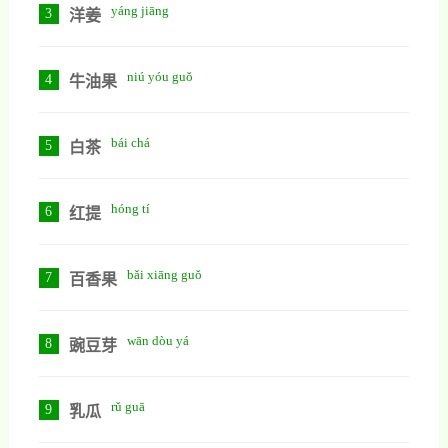
yáng jiāng
3
洋姜
niú yóu guǒ
4
牛油果
bái chá
5
白茶
hóng tí
6
红提
bǎi xiāng guǒ
7
百香果
wān dòu yá
8
豌豆芽
rǔ guā
9
乳瓜