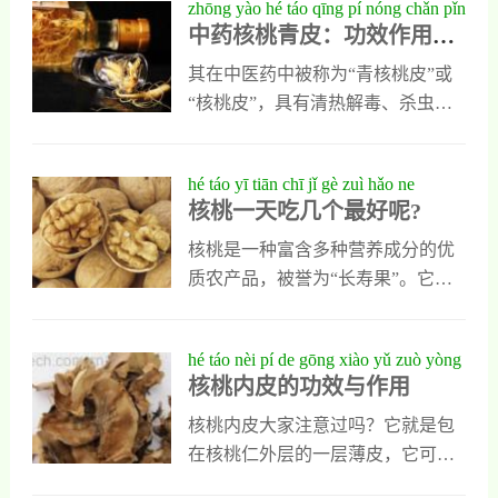
zhōng yào hé táo qīng pí nóng chǎn pǐn
怎么吃核桃栗
护的作用，所以说奶桃的抗衰老的
喜欢把它制成核桃粉或者煮粥以后
中药核桃青皮：功效作用、
zhōng de tiān rán yǎng shēng shí cái
作用是很不错的。3.奶桃还可以软
食用，其实除了这些吃法以外，核
食用方法与使用指南全解析
化血管，因为核桃中的成份可以起
桃仁还能做成休闲零食，而且做好
其在中医药中被称为“青核桃皮”或
到软化血管的作用，可以很好地去
户的零食滋味特别好，今天我就为
“核桃皮”，具有清热解毒、杀虫止
改善血管的硬化，对于高血压，和
大家介绍核桃仁的零食做法，能让
痒、收敛止血等功效，是一种兼具
冠心痛都是有好处的。4.所以说奶
大家对核桃的最佳吃法多一些了
药用价值与食材潜力的农产品。研
hé táo yī tiān chī jǐ gè zuì hǎo ne
桃可是一种
解。核桃仁的零食吃法1、用核桃仁
究表明，其提取物具有较强的抗氧
核桃一天吃几个最好呢?
做零食是需要准备一个烤箱，再准
化、抗炎作用，有助于清除自由
备500克核桃仁和200克蜂蜜，这里
基，减缓细胞老化。
核桃是一种富含多种营养成分的优
使用的核桃仁可以是自己从核桃中
质农产品，被誉为“长寿果”。它不
取出的，新鲜核桃仁也可以在市场
仅味道香浓，还含有丰富的蛋白
上购买，去皮以后的成品核桃仁回
质、不饱和脂肪酸、维生素E和矿物
hé táo nèi pí de gōng xiào yǔ zuò yòng
家后要用清水把
质等，对大脑健康、心血管功能以
核桃内皮的功效与作用
及抗氧化都有积极作用。然而，尽
管核桃营养价值高，每天的摄入量
核桃内皮大家注意过吗？它就是包
也需要适度控制。
在核桃仁外层的一层薄皮，它可以
入药，具有出色的药用功效。在人