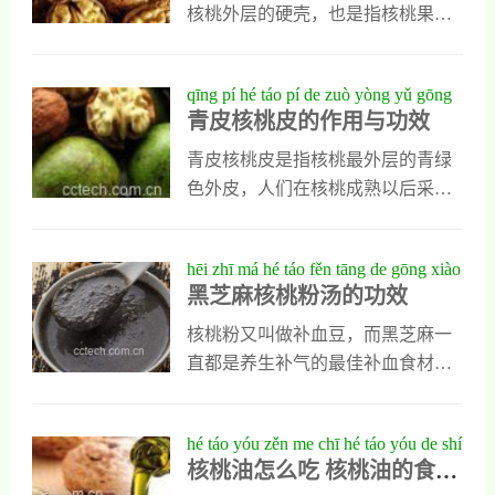
吃新鲜核桃仁时，都会把这层表皮
核桃外层的硬壳，也是指核桃果仁
去掉，但是真正操作起来却有些困
中间的硬状物质，平时大家都不注
难，感觉这层外皮很难去除，今天
意它们，也不知道它们有什么功效
qīng pí hé táo pí de zuò yòng yǔ gōng
小编就教大家几个小窍门，让大家
与作用，其实核桃壳的作用还真不
青皮核桃皮的作用与功效
xiào
轻松去掉新鲜核桃仁的外皮。1、开
少，能治疗多种疾病，一会我就把
水浸泡法平时人们在取出新鲜的核
它的作用与食用方法全部写出来
青皮核桃皮是指核桃最外层的青绿
桃仁以后，可以把它放在沸水中浸
家，让大家看看核桃壳的作用有哪
色外皮，人们在核桃成熟以后采摘
泡，在浸泡的时候可以加入适量食
些。核桃壳的作用及食用方法1、核
核桃，会把核桃外层的青皮去掉，
用盐，浸泡5到10分钟以后取出，这
桃壳能消肿止痛核桃壳能消肿止
然后经过加工和烘干，才能得到市
hēi zhī má hé táo fěn tāng de gōng xiào
时新鲜核桃仁表面
痛，平时它能用于人类的咽炎和气
场上出售的坚果核桃，而取下来的
黑芝麻核桃粉汤的功效
管炎以及口腔炎症等多种常见的病
表皮核桃皮也有很高的利用价值，
的治疗，消肿止痛的功效特别好，
它可以入药，能止痛止痒也能活
核桃粉又叫做补血豆，而黑芝麻一
能让人们的病情很快好转。2、核桃
血。青皮核桃皮的作用与功效1、消
直都是养生补气的最佳补血食材。
壳能固肾补气核桃壳还能固肾补
肿止痛青皮核桃皮入药以后，就有
黑芝麻和核桃粉除了味道好外，食
气，它能入肾经，可以提高肾功
消肿止痛的重要作用，人们皮肤出
用价值还很高，下面就来看看我们
hé táo yóu zěn me chī hé táo yóu de shí
能，对人类的肾虚以及体倦
现红肿疼痛和关节肿痛时，都能直
通常喝的黑芝麻核桃粉汤对身体的
核桃油怎么吃 核桃油的食用
yòng fāng fǎ
接服用适量的青皮核桃皮，如果人
好处有哪些，黑芝麻核桃粉汤的功