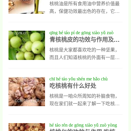
方法
们出现咽喉肿痛和口舌生疮时，也
效一起来看下。黑芝麻核桃粉汤的
核桃油是所有食用油中营养价值最
可以用青皮核桃皮煮水喝，它能让
功效一、黑芝麻核桃粉汤强身健体
高，保健功效最出色的存在，它的
人体出现了肿痛症状很快减轻。2、
的功效作用黑芝麻核桃粉汤中的矿
养生功效远远超过了亚麻籽油和橄
软化血管青皮核桃是一种能疏通经
物质和氨基酸多样丰富，可以维持
榄油，据说人们是用核桃油以后，
qīng hé táo pí de gōng xiào yǔ zuò
络，软化血管的中药
机体新陈代谢的正常运作，加强机
不单能延缓衰老，还能健脑益智，
青核桃皮的功效与作用及药
yòng jí yào yòng jià zhí
体细胞的抗击能力。黑芝麻核桃粉
但这种油平时应该怎么吃呢？人们
用价值
汤中还有卵磷脂，最能调理动脉硬
怎么吃核桃油才能发挥它最好的功
核桃是大家都喜欢吃的一种坚果，
化的问题，而且可以平衡人体胰岛
效呢？核桃油的食用方法1、直接吃
而且人们知道核桃的外面有一层比
素，所以黑芝麻核桃粉汤对机体有
核桃油平时可以直接吃，最简单的
较硬的坚硬外壳，其实核桃在从核
一个全面的保健功效。二、黑芝麻
使用方法就是每次取出10到15克核
桃树上摘下来时，还有一层青色的
chī hé táo yǒu shén me hǎo chù
核桃粉汤乌发生发的功
桃油，直接放在嘴里咽下去，它不
核桃皮存在，人们在市场上购买的
吃核桃有什么好处
但能让人们品尝到核桃油的清香气
核桃都经过了去皮处理，而人们去
味，还能消灭口腔中的多种病菌，
掉的青核桃皮也有一定利用价值，
核桃是一咱众所周知的补脑食物，
更能去除口腔异味，而且有利于人
今天小编为大家介绍就是的青核桃
现在家们就一起来了解一下吃核桃
体对核桃油中营养成分的吸收和利
皮的功效与作用。青核桃皮的功效
有什么好处吧，吃核桃的功效实在
用。2、烹调核桃油平时还可以当做
与作用1、抗癌癌症是现在的高发疾
是太多了，我们一起来了解一下
hé táo rén de gōng xiào yǔ zuò yòng
食用油烹调各
病而且是人们眼中的不治之症很多
吧。 吃核桃有什么好处1.吃核桃有