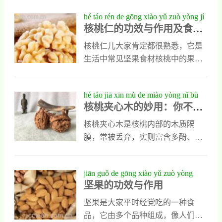
们平时的生活中用处也很大，想了
hé táo rén de gōng xiào yǔ zuò yòng jí
解它的用处有哪些，可以看看我对
核桃仁的功效与作用及食用
shí yòng fāng fǎ
核桃内皮功效与作用的详细介绍。
方法
核桃内皮的功效与作用1、核桃内皮
核桃仁儿大家肯定都很熟悉，它是
能止血核桃内皮有一定的收敛功
生活中常见坚果食材核桃中的果
效，具有出色的止血作用，大家在
仁，也是一种可以直接食用的食
受伤出血以后可以把核桃内皮放在
材。这种食材中含有大量不饱和脂
hé táo jiā xīn mù de miào yòng nǐ bù
锅中煎黄，然后研成粉末，直接撒
肪酸和一些植物蛋白，能滋补身体
核桃夹心木的妙用：你不知
zhī dào de nóng chǎn pǐn fù chǎn pǐn
在受伤的伤口上，就能很快止血。
也能健脑益智，它的作用还有很
道的农产品副产品价值
jià zhí
2、核桃内皮能治失眠核桃内皮中有
多，下面我会带大家一一去了解，
核桃夹心木是核桃内部的木质隔
多种可以直接作用于人类神经的物
同时我会让大家全面了解核桃怎么
膜，常被丢弃，实则富含多酚、黄
质，可以调节神经，放松心情，对
吃效果好。核桃仁的功效与作用1、
酮等活性成分，具有抗氧化、抗炎
人类失眠有很好的治疗功效，在使
美容养颜核桃仁是一种可以美容养
等作用，在中医中用于补肾固精。
jiān guǒ de gōng xiào yǔ zuò yòng
用时可以把适量
颜的食材，它含有丰富的亚油酸和
它可用于药膳饮品、天然染色、工
坚果的功效与作用
亚麻酸，以及微量元素钙和磷，这
艺品制作及环保材料开发。使用前
些物质都是天然的美容成分，它们
需清洗烘干，每日建议不超过5克，
坚果是大家平时经党吃的一种食
能润泽肌肤也能，预防须发早白，
避免消化不良。核桃夹心木正从“废
品，它由多个品种组成，像人们平