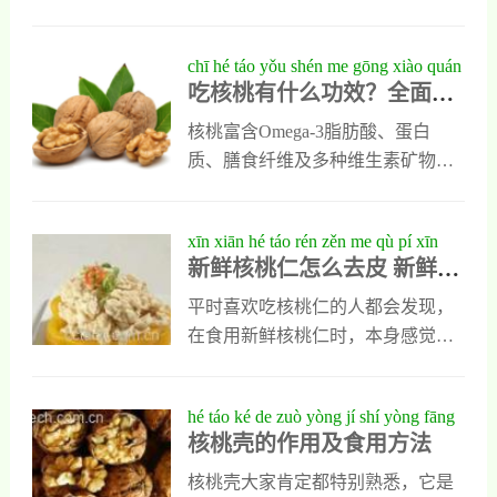
平时人们多吃核桃仁不但能滋养细
弃物”转变为高值化农产品资源，在
时经常吃的栗子、瓜子以及杏仁和
嫩肌肤，还能减少脱发掉发、须白
营养、医药及环保领域展现出广阔
核桃等就是坚果中的常见品种。不
chī hé táo yǒu shén me gōng xiào quán
早白等多种不良症状发生。
应用前景。
同的坚果功效与作用也各不相同，
吃核桃有什么功效？全面解
miàn jiě xī hé táo de yíng yǎng jià zhí
大家想了解，可以随我去看看。坚
析核桃的营养价值与健康益
yǔ jiàn kāng yì chù
果的功效与作用1、栗子的功效与作
核桃富含Omega-3脂肪酸、蛋白
处
用栗子有着坚果之王的称号，它是
质、膳食纤维及多种维生素矿物
一种性质温和无毒的特色食品，对
质，能改善大脑功能、增强记忆
人类的肾脏有很强的滋补功效，另
力。其不饱和脂肪酸有助于降低坏
xīn xiān hé táo rén zěn me qù pí xīn
外它还能调理肠胃，益气健脾，是
胆固醇、提升好胆固醇，保护心血
新鲜核桃仁怎么去皮 新鲜核
xiān hé táo rén kuài sù qù pí jì qiǎo
提高人类健康水平的理想食用品之
管健康。高纤维带来饱腹感，利于
桃仁快速去皮技巧
一。栗子中铁的含量也很高，可以
体重控制；抗氧化物质可延缓衰
平时喜欢吃核桃仁的人都会发现，
预防贫血的发生。2、保护心脏的开
老、保持皮肤弹性。适量食用核桃
在食用新鲜核桃仁时，本身感觉它
心果开心果也是人们平时最常吃的
对健康有多重益处。
很香，但是在吃过以后却感觉嘴里
一种坚果，它是心脏保护神，开心
有一种让人不舒服的苦涩被，这是
hé táo ké de zuò yòng jí shí yòng fāng
果精氨酸的含
因为新鲜核桃仁表面有一层薄皮
核桃壳的作用及食用方法
fǎ
儿，这种薄皮的味道苦涩会直接影
响核桃仁的口感，所以平时很多人
核桃壳大家肯定都特别熟悉，它是