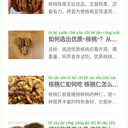
食的多元魅力
特别好，在需要的时候可以把它晒
能有助于体重管理。同时，核桃中
核桃既是文玩佳品，文盘轻柔、武
干以后煎水喝，多数患者服用后症
的镁元素也有助于改善代谢功能，
盘有力，终皆为使核桃呈现温润包
状能明显减轻。2、软化血管野核桃
进一步支持整体健康。
浆；也是营养食材，可制成核桃
皮中含有多种药用成分，能直接作
酥、核桃粥、沙拉或入菜添香，尤
rú hé xuǎn chū yōu zhì hé táo cóng wài
用于人体的血管和提
以烤制金黄、果肉饱满者为佳。无
如何选出优质“核桃”？从外
guān dào shǒu gǎn de quán miàn zǒng
论盘玩还是入膳，挑选外壳紧致、
观到手感的全面总结
jié
果仁均匀的新鲜核桃，方能兼顾其
总结：挑选优质核桃应看外观、摸
观赏价值与香脆口感，尽享“掌中
重量、听声音并试吃。优质核桃外
宝”与盘中味的双重乐趣。
壳呈浅黄褐色或棕褐色，裂纹清
晰、无霉斑；手感沉甸甸表示水分
hé táo rén rú hé chī hé táo rén zěn me
足、仁饱满；摇晃无明显响动说明
核桃仁如何吃 核桃仁怎么吃
chī hǎo
果仁充实；仁肉洁白脆嫩、清香微
好
甜为佳。若颜色发黑、有虫蛀、哈
核桃仁就是植物核桃的种仁，是一
喇味或苦涩味则品质差。新疆、云
种营养丰富的特色食材，它能补
南、河北、陕西为主要优质产区。
肾，也以强腰，还能延缓衰老，那
核桃富含不饱和脂肪酸、蛋白质和
么核桃仁应该怎么吃呢它怎么吃效
hé táo de yíng yǎng jià zhí hé táo zěn
维生素E，建议密封冷藏，每日2-3
果最好呢？下面小编就具体为大家