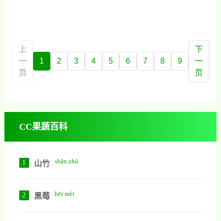
等多种维生素。核桃中所含脂肪的
降低年龄增长带来的疾病风险，延
主要成分是亚油酸甘油脂，食后不
缓衰老、保持皮肤弹性。其抗氧化
但不会使胆固醇升高，还能减 少肠
物质和活性成分还能提升记忆力、
道对胆固醇的吸收，因此，可作为
认知能力与专注力，适合高压状态
上
下
高血压、动脉硬化患者的滋补品。
下的女性。作为低热量、高能量的
一
1
2
3
4
5
6
7
8
9
一
此外，这些油脂还可供给大脑基质
天然零食，每天一小把核桃即可补
页
页
的需要。核桃中所含的微量元素锌
充必要营养，优于高糖加工食品。
和锰是
CC果蔬百科
shān zhú
1
山竹
hēi méi
2
黑莓