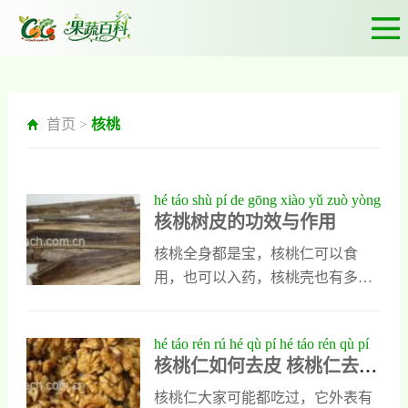
首页 >
核桃
hé táo shù pí de gōng xiào yǔ zuò yòng
核桃树皮的功效与作用
核桃全身都是宝，核桃仁可以食
用，也可以入药，核桃壳也有多种
保健功效，就连核桃树皮也有多种
功效与作用存在，能用于人类多种
hé táo rén rú hé qù pí hé táo rén qù pí
疾病的治疗。不过大部分朋友对核
核桃仁如何去皮 核桃仁去皮
miào zhāo
桃树皮了解不多，为此在这里我就
妙招
专门把它的功效与作用写出来分享
核桃仁大家可能都吃过，它外表有