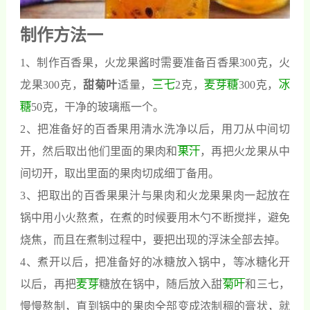
制作方法一
1、制作百香果，火龙果酱时需要准备百香果300克，火
龙果300克，
甜菊叶
适量，
三七
2克，
麦芽糖
300克，
冰
糖
50克，干净的玻璃瓶一个。
2、把准备好的百香果用清水洗净以后，用刀从中间切
开，然后取出他们里面的果肉和
果汁
，再把火龙果从中
间切开，取出里面的果肉切成细丁备用。
3、把取出的百香果果汁与果肉和火龙果果肉一起放在
锅中用小火熬煮，在煮的时候要用木勺不断搅拌，避免
烧焦，而且在煮制过程中，要把出现的浮沫全部去掉。
4、煮开以后，把准备好的冰糖放入锅中，等冰糖化开
以后，再把
麦芽
糖放在锅中，随后放入甜
菊叶
和三七，
慢慢熬制，直到锅中的果肉全部变成浓制稠的膏状，就