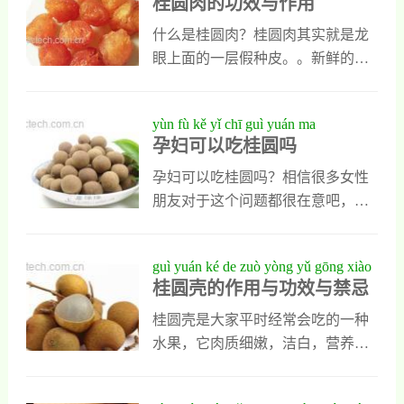
桂圆肉的功效与作用
生吃法之一，它能缓解心悸和失眠
上火呢？一会我就为大家介绍一些
以及气血不足，在制作时需要准备
桂圆干的特色吃法，不但能让能大
什么是桂圆肉？桂圆肉其实就是龙
大米一百克，桂圆肉十克，大枣十
家明白桂圆干怎么吃，还能让大家
眼上面的一层假种皮。。新鲜的龙
克，另外还需要准备适量的白糖。
学会桂圆干怎么吃不上火。桂圆干
眼肉质极嫩，汁多甜蜜，美味可
2、把准备好的大米和桂圆肉以及大
怎么吃 桂圆怎么吃不上火1、桂圆
口，是其他水果所无法相比的。那
yùn fù kě yǐ chī guì yuán ma
枣全部用清
干和菊花一起吃桂圆干和菊花一起
么桂圆肉究竟什么功效和作用呢？
孕妇可以吃桂圆吗
吃不上火，菊花性凉它可以缓解桂
下面小编就个i大家介绍下桂圆肉的
圆干的热性，它们一起食用的最好
功效和作用。桂圆肉的功效和作用
孕妇可以吃桂圆吗？相信很多女性
方法就是把桂圆干和菊花一起泡水
1、桂圆肉具改善蓄冷的功效： 儿
朋友对于这个问题都很在意吧，下
喝，这样既能滋补身体又不会上
童常感冒体质虚冷常尿床、记忆力
面告诉大家。孕妇可以吃桂圆吗龙
火，是一种两全其美的吃法。2、桂
不佳等症状，食用桂圆肉制品可增
眼亦称桂圆，性温味甘，益心脾，
guì yuán ké de zuò yòng yǔ gōng xiào
圆干和核桃一起吃桂
进脑力，改善虚冷等。2、桂圆肉具
补气血;具有良好有滋养补益作用，
桂圆壳的作用与功效与禁忌
yǔ jìn jì
美体丰胸的功效： 造成太平公主的
可用于心脾虚损、气血不足所致的
主要原因之一就是气血不足，专家
失眠、健忘、惊悸、眩晕等症。据
桂圆壳是大家平时经常会吃的一种
常言女人主血气，常吃桂园肉的女
药理研究证实，龙眼含葡萄糖、蔗
水果，它肉质细嫩，洁白，营养价
人，脸色红润、身材丰满。桂圆肉
糖和维生素A、维生素B等多种营养
值特别高。桂圆壳就是这种水果表
也是很多丰胸美体的主要材
素，其中含有较多的是蛋白、脂肪
面的黄色外壳，平时大家多会把它