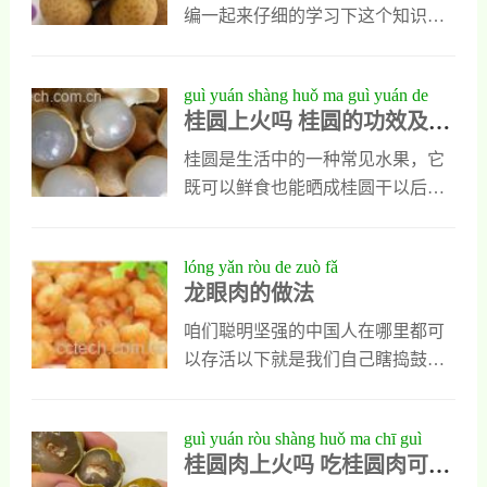
的功效与作用1、健脑益智健脑益智
编一起来仔细的学习下这个知识
是龙眼酒的重要功效，因利隆烟酒
吧。 龙眼肉 龙眼肉的功效与作用，
不沾，能提高脑细胞的活性，还能
未必吃过龙眼肉的人都知道。龙眼
guì yuán shàng huǒ ma guì yuán de
促进智力发育，可以缓解脑疲劳，
肉又叫桂圆，是我们常见的健康滋
桂圆上火吗 桂圆的功效及作
gōng xiào jí zuò yòng
经常饮用能提高记忆力。龙眼酒还
补食品之一。龙眼肉中含有丰富的
用
能加快人体内过氧化脂质代谢，能
葡萄糖和铁等营养元素，对人体健
桂圆是生活中的一种常见水果，它
增强脑细胞的抗氧化能力，它对维
康十分有益。龙眼肉除了做成甜
既可以鲜食也能晒成桂圆干以后供
持人类大脑功能稳定有极大的好
品，还有多种食疗作用，如美容养
人们食用，而且营养丰富，味道香
处。2、镇静安神龙眼酒对人类的中
颜、益气补肾、安眠养心等。 龙眼
甜，大多数人都喜欢吃。但是有些
lóng yǎn ròu de zuò fǎ
枢神经有十分积极
肉的功效与作用 1、益气补血，增
人却说吃桂圆会上火，不敢食用，
龙眼肉的做法
强记忆 龙眼肉中含有丰富的葡萄
这种担心有道理吗？吃桂圆真的上
糖、蔗糖及蛋白质等，含铁量也较
火吗？桂圆又有哪些功效及作用
咱们聪明坚强的中国人在哪里都可
高，可在提高热能、补充营养的同
呢？桂圆上火吗 桂圆的功效及作用
以存活以下就是我们自己瞎捣鼓的
时，又能促进血红蛋白再生以补
1、桂圆上火吗吃桂圆上火是确实存
中餐龙眼肉的做法超级简单,配料有
血。实验研究发现，龙眼肉除对
在的一种情况，因为桂圆是一种热
限这样我们已经很满足啦龙眼肉是
guì yuán ròu shàng huǒ ma chī guì
性水果，有很强的滋补功效，有些
今天厨房的菜谱！在外面餐馆吃龙
桂圆肉上火吗 吃桂圆肉可以
yuán ròu kě yǐ duō chī ma
人食用以后就会出现流鼻血或者口
眼肉比较贵，而且味道始终感觉有