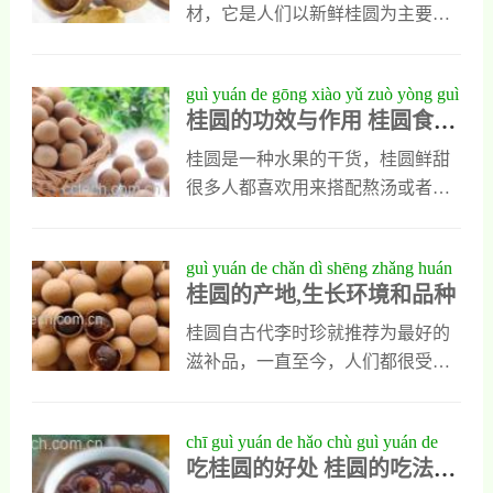
此，在食用杨梅的时候，应该尽量
功效与作用1、理气止痛桂圆核在生
材，它是人们以新鲜桂圆为主要原
少吃一点，或者分做几次吃，这样
活中虽然是不起眼的存在，它但却
料，经烘干脱水加工后得到的一种
叉开来的话，上火得几率就会大大
具有很出色的药用功效，人们用它
常见食材，它可以用来泡水喝，也
guì yuán de gōng xiào yǔ zuò yòng guì
的减
煮水喝能理气止痛，它能让人类出
能用来煲汤或煮粥喝，能为人体补
桂圆的功效与作用 桂圆食用
yuán shí yòng jìn jì
现的腹部胀痛和腹部冷痛等症很快
充丰富营养，而且味道甘甜，今天
禁忌
减轻，对人类的气血不和与气血亏
为大家介绍的是桂圆膏的功效与作
桂圆是一种水果的干货，桂圆鲜甜
损也有一定缓解作用。2、祛风除湿
用，同时也会让大家了解桂圆膏在
很多人都喜欢用来搭配熬汤或者煲
桂圆核不但能理气止痛，也能祛风
食用时有什么禁忌。桂圆干的功效
粥，滋养气血同时又美味好吃。下
除湿，他在生活中能用于人类风湿
与作用1、滋补身体桂圆干是一种营
面我们就来分享有关桂圆的功效与
guì yuán de chǎn dì shēng zhǎng huán
骨痛的预防，在人
养价值极高的美味食材，它对人类
作用，了解桂圆食用禁忌。桂圆的
桂圆的产地,生长环境和品种
jìng hé pǐn zhǒng
身体有明显滋补作用，这种食材中
功效与作用 桂圆食用禁忌一、桂圆
不但含有天然多糖，还含有大量碳
的食用方法龙眼莲子粥第一步：将
桂圆自古代李时珍就推荐为最好的
水化合物和微量元素以及核黄素，
龙眼，枣洗干净后泡发。第二步：
滋补品，一直至今，人们都很受吃
也还有一定数量的尼克酸和抗坏血
糯米淘洗干净放入水中烧开，再放
桂圆。桂圆又叫龙眼，是亚热带的
栓这些物质被人体吸收后能维持人
入龙眼，枣一同煮。第三步：慢慢
珍果之一，是一种重要的滋补品。
chī guì yuán de hǎo chù guì yuán de
体正常代谢，也能
的跳转到小火，将莲子去掉莲子芯
因其种圆黑光泽，种脐突起呈白
吃桂圆的好处 桂圆的吃法技
chī fǎ jì qiǎo
后放入粥中一同煮第四步：粥会变
色，看似传说中龙的眼睛，故得