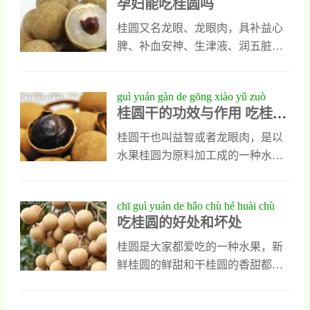
孕妇能吃桂圆吗
掉莲子芯后放入粥中一同煮第四
过脱水处理的干品，但它依然营养
步：粥会变得粘稠，再加入之前的
丰富，保健功效出色，人们食用以
桂圆又名龙眼、龙眼肉，具补益心
冰糖调味即可。二、龙眼的营养价
后能健脑益智补益气血也能提高身
脾、补血安神、生津液、润五脏之
值龙眼中的营养非常丰富，常常食
体抗病能力。龙眼干的功效与作用
功效，是良好的补品。桂圆的营养
用龙眼还有助于脑部动脉软化，改
1、补充营养滋补身体龙眼干是一种
价值每100克龙眼果肉中含全糖
guì yuán gàn de gōng xiào yǔ zuò
善脑部动脉
营养价值极高的健康食材，它不但
1223、葡萄糖2691、酒石酸126、蛋
桂圆干的功效与作用 吃桂圆
yòng chī guì yuán gàn yǒu něi xiē
含有碳水化合物，还含有丰富植物
白质141、脂肪045、维生素C1637
干有哪些用途
yòng tú
蛋白和大量的天然果糖，另外微量
毫克、维生素K1966毫克，还有维
桂圆干也叫益智或者龙眼肉，是以
元素磷，钙以及核黄素，还有泥和
生素B1、B2、P等，经过处理制成
水果桂圆为原料加工成的一种水果
酸的，也是这种食物中含量比较高
果干，每百克含糖分746克，铁35毫
干品，它可以入药，也可以直接供
的营养成分，他们能很快被人体吸
克，钙2毫克，磷110毫克，钾1200
人类食用。桂圆干味道甘甜，营养
chī guì yuán de hǎo chù hé huài chù
收和利用，能缓解体
毫克等多种矿物质，还有多种氨基
丰富，有良好的滋补功效。今天我
吃桂圆的好处和坏处
酸、皂素、X甘氨酸、鞣质、胆碱
也会对桂圆干的功效与作用做一个
等，这是其强大滋补能力的来源。
具体的介绍，想近一步了解桂圆干
桂圆是大家都爱吃的一种水果，新
龙眼含丰富的葡萄糖、蔗糖和蛋白
的朋友可以认真看一看。桂圆干的
鲜桂圆的鲜甜和干桂圆的香甜都让
质等
功效与作用1、桂圆干能安神安神是
人不能抵抗，桂圆里面含有许多对
桂圆干的重要功效之一，它含有大
人体有益的元素，但是并不是所有