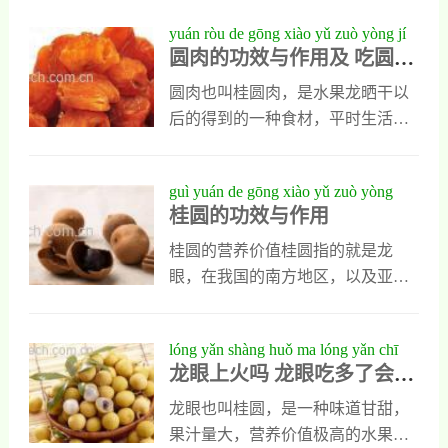
进智力发育，会让人类大脑功能明
1、桂圆壳的功效桂圆壳味甜，性质
个专门的介绍，让大家不但能知道
yuán ròu de gōng xiào yǔ zuò yòng jí
显增强。2、宁心
温和无毒性存在，祛风散邪和聪耳
龙眼肉是什么，还能明白龙眼肉怎
圆肉的功效与作用及 吃圆肉
chī yuán ròu de jìn jì
明目是它最重要的药用功效，平时
么吃最好。龙眼肉是什么 龙眼肉怎
的禁忌
可以用于人类心虚头晕等疾病的治
么吃好1、龙眼肉是什么龙眼肉看名
圆肉也叫桂圆肉，是水果龙晒干以
疗，治疗时可以取十五克干的桂圆
字很新奇，到底是什么呢？其实它
后的得到的一种食材，平时生活中
壳加入清水煮制，煮好以后取汁饮
就是一种干果，也就是我们平时常
十分常见，可以直接食用也可以泡
用就可以。2、桂圆壳能治痈疽和溃
吃的桂圆的果肉，不过这里的龙眼
水还能用来煮粥或者做汤。圆肉的
guì yuán de gōng xiào yǔ zuò yòng
疡桂圆壳有一定
肉是桂圆去皮去核以后晒干得到的
功效与作用有很多，同时它也有一
桂圆的功效与作用
干品，有比较长的保质期，它口感
些禁忌存在。今天小编就对圆肉的
甜糯，而有韧性，平时既能入药，
功效与作用以及禁忌做一个分别的
桂圆的营养价值桂圆指的就是龙
也能当滋补性的食材供人们食用。
介绍，喜欢吃圆肉的朋友可以重点
眼，在我国的南方地区，以及亚热
2、龙眼肉做粥吃好龙眼肉做粥吃最
了解一下。圆肉的功效与作用及禁
带地区的一种水果，而桂圆的性价
好，在做粥的时候，需要准备龙眼
忌1、圆肉能补益气血补益气血是圆
比可以和人参媲美了，大家有没有
lóng yǎn shàng huǒ ma lóng yǎn chī
肉十五克红枣
肉的重要功效之一，它能解人类的
听过南方桂圆北人参，桂圆的肉质
龙眼上火吗 龙眼吃多了会怎
duō le huì zěn me yàng
气血两虚，补血，它含有的微量元
丰厚多汁，营养极其丰富，从古代
么样
素铁数量很多，这种物质能明显提
开始，人们就开始食用桂圆，认定
龙眼也叫桂圆，是一种味道甘甜，
高人体的造血能力，平时人们食用
桂圆是一种滋补佳品，而桂圆的功
果汁量大，营养价值极高的水果，