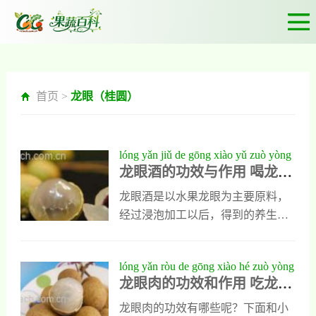
首页 >
龙眼（桂圆）
lóng yǎn jiǔ de gōng xiào yǔ zuò yòng
龙眼酒的功效与作用 喝龙眼
hē lóng yǎn jiǔ de hǎo chù
酒的好处
龙眼酒是以水果龙眼为主要原料，
经过浸泡加工以后，得到的养生果
酒，它酒精含量不高滋味醇香，人
们饮用以后能吸收丰富营养，也能
lóng yǎn ròu de gōng xiào hé zuò yòng
起到一定保健作用，那么喝龙眼酒
龙眼肉的功效和作用 吃龙眼
chī lóng yǎn ròu de hǎo chù
对人类身体有哪些好处呢？想具体
肉的好处
了解可以和我一起去看看。龙眼酒
龙眼肉的功效有哪些呢？下面和小