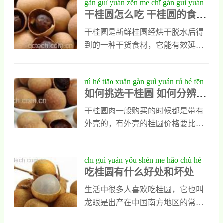
gàn guì yuán zěn me chī gàn guì yuán
和多种矿物质。这些营养素对人体
直接扔掉，根本不知道桂圆壳也可
干桂圆怎么吃 干桂圆的食用
de shí yòng fāng fǎ dà quán
都是十分必需的。特别对于劳心之
以入药。桂圆壳其实是一种功效出
方法大全
人，耗伤心脾气血，更为有效。妇
色的中药材，它功效与作用都很出
干桂圆是新鲜桂圆经烘干脱水后得
女在怀孕期间最好别吃桂圆。桂圆
色，下面我会对她做一个具体的介
到的一种干货食材，它能有效延长
中含有葡萄糖、维生素、蔗糖等物
绍，同时也会告诉大家桂圆壳的使
新鲜桂圆的保质期，那么该桂圆怎
质，营养丰富，有补心安神，养血
用禁忌有哪些。桂圆壳的作用与功
么吃呢？今天我会把干桂圆的食用
rú hé tiāo xuǎn gàn guì yuán rú hé fēn
益脾之效。然而对
效1、桂圆壳能消肿止痛消肿止痛是
方法大全写出来分享给大家，能让
如何挑选干桂圆 如何分辨干
biàn gàn guì yuán de hǎo huài
桂圆壳的重要作用之一，平时它可
大家了解干桂圆的不同吃法。干桂
桂圆的好坏
以直接外用，能治疗人类的烫伤，
圆怎么吃干桂圆能直接吃，人们再
干桂圆肉一般购买的时候都是带有
治疗时需要把干燥以后的桂圆壳煅
去掉它外壳以后直接吃，它的果
外壳的，有外壳的桂圆价格要比单
制存性，再研成细末状，加入适量
肉，可以把它放在嘴里慢慢含，一
独的干桂圆肉要经济，但是比较难
的桐油调成膏状，直接外敷的伤
会等果肉软化以后咬下来，再把里
以挑选。那么我们在购买干桂圆的
chī guì yuán yǒu shén me hǎo chù hé
处，就能消肿止痛，也
面的果核吐掉就可以。另外也可以
时候，怎么分辨桂圆的好坏呢？如
吃桂圆有什么好处和坏处
huài chù
把干桂圆去皮以后泡水喝，最后再
何分辨干桂圆的好坏一、如何挑选
把桂圆肉吃下去。干桂圆的食用方
干桂圆第一：干桂圆的外壳脆易破
生活中很多人喜欢吃桂圆，它也叫
法大全1、桂圆粥干桂圆特别适合用
碎，轻轻下压就会破裂的桂圆壳是
龙眼是出产在中国南方地区的常见
来煮粥喝，再用它煮粥喝的时候，
较为新鲜的，如果受潮的则捏后只
水果，这种水果个头不大，但果肉