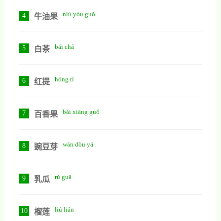
niú yóu guǒ
4
牛油果
bái chá
5
白茶
hóng tí
6
红提
bǎi xiāng guǒ
7
百香果
wān dòu yá
8
豌豆芽
rǔ guā
9
乳瓜
liú lián
10
榴莲