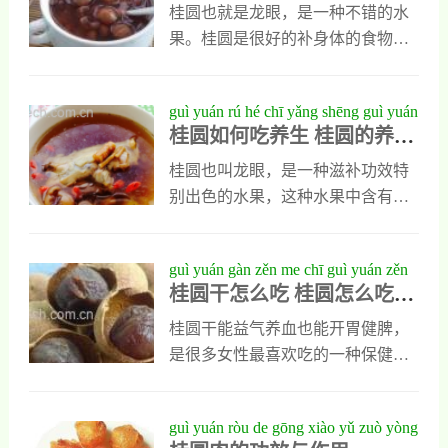
巧
得粘稠，再加入之前的冰糖调味即
名。新鲜的桂圆肉质极嫩，汁多甜
桂圆也就是龙眼，是一种不错的水
可。二、桂圆的功效与作用龙眼枣
蜜，美味可口，实为其他果品所不
果。桂圆是很好的补身体的食物，
莲子粥中的营养非常丰富，莲子可
及。鲜龙眼烘成干果后即成为中药
肉质细腻，味道有极为香甜。吃桂
以安心凝神，常常食用龙眼枣莲子
里的桂圆。桂圆在汉代以前即已栽
圆的好处很多，能够养颜益寿。桂
guì yuán rú hé chī yǎng shēng guì yuán
粥还
培，传说南越王赵佗曾以桂圆进贡
圆除了直接食用外，还可以煲汤做
桂圆如何吃养生 桂圆的养生
de yǎng shēng de chī fǎ yǒu něi xiē
给汉高祖。神农本草经载有龙眼久
成为药膳来食补。下面就看看桂圆
的吃法有哪些
服，强魄聪明，轻身不老。南方草
的吃法。吃桂圆的好处 桂圆的吃法
桂圆也叫龙眼，是一种滋补功效特
木状谓魏文帝召群臣曰：南方果之
一、桂圆的吃法桂圆银耳汤第一
别出色的水果，这种水果中含有大
真者，有龙眼、荔枝，并对其生
步：将银耳泡发，去掉底部的硬块
量的矿物质和多种维生素，以及一
长、形态作了具体描述。对其保
蒂部部分，银耳用手撕成小朵。第
些天然果糖，人们食用以后对身体
guì yuán gàn zěn me chī guì yuán zěn
二步：将莲子中的莲子用牙签桶
有多种好处，能起到不错的养生功
桂圆干怎么吃 桂圆怎么吃不
me chī bù shàng huǒ
出，桂圆将外壳和内核都去除。第
效，但是你们对桂圆的养生吃法了
上火
三步：其余的材料淘洗后放入高压
解吗？知道桂圆怎么吃最养生吗？
桂圆干能益气养血也能开胃健脾，
锅中。第四步：高压锅中加入高出
如果不知道可以随小编一起去了解
是很多女性最喜欢吃的一种保健性
材料充足的水后，盖上盖子开始煮
桂圆的养生吃法有哪些。桂圆的养
食品，但是很多人在吃桂圆干以
粥。第五步：所有材料都煮好后，
生的吃法有哪些 桂圆的养生吃法桂
后，都会出现上火的症状，为此也
guì yuán ròu de gōng xiào yǔ zuò yòng
可以调入
圆大枣粥1、桂圆大枣粥是桂圆的养
特怕烦恼。那么桂圆干怎么吃才不