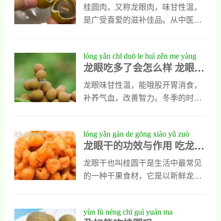
多吃吗
舌生疮等上火症状。不过平时吃桂
点不对，要是自己在家做的龙眼肉
桂圆肉，又称龙眼肉，味甘性温，
圆只在适量，就不会有太大的问
味道更传统、而且价格大都比在外
是广受喜爱的滋补佳品。从中医学
题，另外也可以在吃桂圆时，吃一
来得便宜,往往就是忍不住手痒想自
角度看，桂圆肉确实属于温性食
些可以清热降火的食物。2、桂圆能
己在家做。每次自己在家做菜常常
物，具有补益心脾、养血安神的功
lóng yǎn chī duō le huì zěn me yàng
恢复体力桂圆能
都会累得筋疲力尽,以至于到最后恨
效。然而，对于本身体质偏热、阴
龙眼吃多了会怎么样 龙眼的
lóng yǎn de fù zuò yòng
不得赶紧结束、逃之夭夭。龙眼肉
虚火旺，或正值感冒发热、咽喉肿
副作用
的做法比较简单，不用费时费力！
痛、便秘口干的人而言，过量食用
龙眼味甘性温，能哦股开胃消食，
龙眼肉的常见做法有哪些一、桂圆
温性的桂圆肉，则可能引发或加重
补养气血，改善智力。冬季的时候
肉30克，加水500毫升煮沸约10分
“上火”症状，如口腔溃疡、牙龈肿
选择用龙眼来进补效果很好。龙眼
钟，加鸡蛋2个，白沙糖或红糖适
痛、痤疮等。
是热性食物，不能多吃，如果龙眼
lóng yǎn gàn de gōng xiào yǔ zuò
吃多了会怎么样呢？下面我们来看
龙眼干的功效与作用 吃龙眼
yòng chī lóng yǎn gàn de hǎo chù
看龙眼的副作用。龙眼吃多了会怎
干的好处
么样 龙眼的副作用一、龙眼莲子粥
龙眼干也叫桂圆干是生活中最常见
的做法第一步：将龙眼洗干净后泡
的一种干果食材，它是以新鲜龙眼
发。第二步：糯米淘洗干净放入水
为原料，经过烘干晾晒后得到的干
中烧开，再放入龙眼一同煮。第三
品，这种食材的保质期比较长而且
yùn fù néng chī guì yuán ma
步：慢慢的跳转到小火，将莲子去
方便运输和携带。龙眼干虽然是经