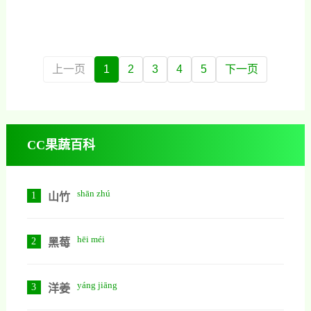
需要把它外壳去掉与大米放在一起
会凹陷不会碎裂。第二：捏碎后的
细嫩，果汁含量高，味道甘甜特别
淘洗干净，放入几个
桂圆干肉触手没有黏腻感不潮湿，
好吃。平时人们吃龙眼能吸收丰富
软软的表面。味道是清香带有微甜
的营养，可以增强身体素质，但也
味道。干涩干硬的桂圆干肉则不是
有人说吃龙眼对身体很多坏处，到
上一页
1
2
3
4
5
下一页
很好。如果颜色为黑褐色而且肉质
底是怎么回事呢？下面我就分别介
不一剥离则桂圆肉品质不是很好。
绍吃龙眼的好处与坏处具体有哪
第三：摇动桂圆干，如果有声音，
些。吃桂圆的好处1、促进智力发育
味道则带有苦味
补血安神益智健脑是桂圆的重要功
CC果蔬百科
效，平时人们适量吃一些桂圆，就
可以促进智力发育，因为桂圆中含
有丰富的植物蛋白和天然果糖，以
shān zhú
1
山竹
及微量元素磷和钙以及锌等多种营
养成分，这些物质不但能提高脑细
hēi méi
2
胞活性，还能促进脑细
黑莓
yáng jiāng
3
洋姜