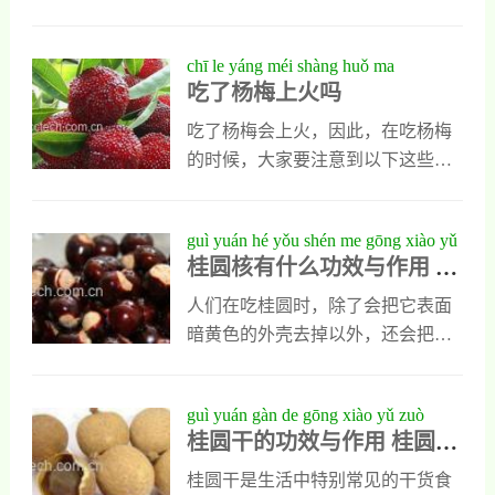
以后能起到良好的补血作用，既可
效与作用，桂圆的营养价值可是非
但平时人们常说龙眼虽好，却不能
以预防贫血，也能让人们面色红
常高的。桂圆的功效：安神，治失
多吃，不然会引发上火，那么吃龙
chī le yáng méi shàng huǒ ma
润。2、圆肉能恢复
眠、健忘、惊悸。古人很推崇桂圆
眼真的会上火吗？平时人们多吃龙
吃了杨梅上火吗
的营养价值，有许多本草书都介绍
眼以后会出现哪些不良症状呢？龙
了本品的滋养和保健作用。早在汉
眼上火吗龙眼是一种热性水果，平
吃了杨梅会上火，因此，在吃杨梅
朝时期，桂圆就已作为药用。名医
时人们过量吃龙眼，会吸收过多的
的时候，大家要注意到以下这些方
别录称之为益智，言其功能养心益
热量，让身体内热毒过重，容易让
面： 、杨梅富含维生素、葡萄糖、
智故也。有滋补强体，补心安神、
人们出现口腔溃疡，口腔黏膜发炎
果糖、柠檬酸，有生津止渴、健脾
guì yuán hé yǒu shén me gōng xiào yǔ
养血壮
以及便秘和流鼻血等多种上火症
开胃的功效，在夏季的水果之中，
桂圆核有什么功效与作用 桂
zuò yòng guì yuán hé de miào yòng
状，对人体健康十分不利。龙眼多
别具特色，是最应该食用的夏季水
圆核的妙用
吃的坏处1、诱发肥胖平时人们吃龙
果之一；、吃杨梅虽然好处多多，
人们在吃桂圆时，除了会把它表面
眼一定要注意适量，每天食用龙眼
但是吃多了，也容易上火；杨梅引
暗黄色的外壳去掉以外，还会把它
的数量最多不能超过八个，因为龙
起上火的原因主要是由于杨梅所含
果肉中间的果核直接吐掉，其实人
眼是一种高热量水果，平时人们食
有的酸性物质不容易被氧化分解，
们随口吐掉的桂圆核对人体也有明
guì yuán gàn de gōng xiào yǔ zuò
用以后，会让热量在
一旦这些酸性物质大量的进入人
显保健作用，它在生活中有多种妙
桂圆干的功效与作用 桂圆干
yòng guì yuán gàn de jìn jì
体，就会和胃酸一起刺激胃黏膜，
用，想具体了解可以看看下面对桂
的禁忌
诱发胃溃疡，从而引起上火。因
圆核做的具体介绍。桂圆核有什么
桂圆干是生活中特别常见的干货食