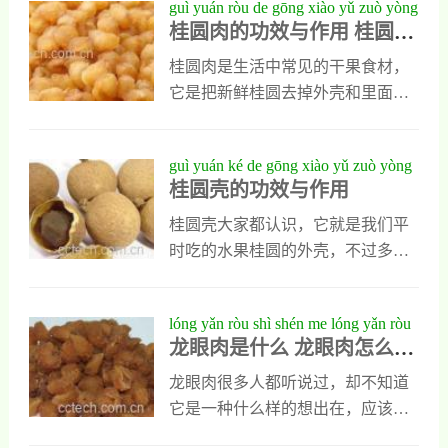
guì yuán ròu de gōng xiào yǔ zuò yòng
量的微量元素铁和钾与锌，这些物
水果都可以多吃的哦，下面就由小
桂圆肉的功效与作用 桂圆肉
guì yuán ròu de jìn jì
质被人体吸收以后可以促进血红蛋
编来为你介绍一下吃桂圆的好处和
的禁忌
白再生，也能提高血红细胞活性，
坏处吧，让大家能根据自己的身体
桂圆肉是生活中常见的干果食材，
能起到明显的补血作用，对人们因
情况适量的吃，这样吃水果的方法
它是把新鲜桂圆去掉外壳和里面的
贫血引发的心悸、焦虑以及失眠等
才能吃出健康。 吃桂圆的好处和坏
果核后再经脱水洪干以后得到干货
不良症状都有明显调理作用，能起
处吃桂圆的好处：1.有增强记忆力
食材，它能直接吃也能用来煮粥或
guì yuán ké de gōng xiào yǔ zuò yòng
到镇静安神的重要
的好处。桂圆含葡萄糖、蔗糖及蛋
煲汤喝，能让人体吸收丰富营养也
桂圆壳的功效与作用
白质，这些都是身体新陈代谢和大
能补益气血，下面是堆桂圆肉功效
脑运动所需要的重要物质。 2.有补
与作用的具体介绍，能让大家对他
桂圆壳大家都认识，它就是我们平
血益气、安神定志的好处。桂圆含
有更全面的了解，同时也会让大家
时吃的水果桂圆的外壳，不过多数
有大陆昂的铁、钾元素，能很好的
了解桂圆肉的食用禁忌有哪些。桂
人在吃桂圆时都会把这种外壳扔
促进血红蛋白的合成，以治疗贫血
圆肉的功效与作用1、健脑益智健脑
掉，并不重视，其实桂圆壳是一种
lóng yǎn ròu shì shén me lóng yǎn ròu
造成的心
益智是桂圆肉最重要的功效，因为
功效出色的中药材，可以治疗人类
龙眼肉是什么 龙眼肉怎么吃
zěn me chī hǎo
桂圆肉中含有丰富氨基酸和多种微
的多种疾病，平时应该把它收集起
好
量元素，这些营养被人体吸收后，
来，下面有我对桂圆壳功效与作用
龙眼肉很多人都听说过，却不知道
能直接作用于人类的大脑，可营养
的介绍，对它还不了解的朋友可以
它是一种什么样的想出在，应该怎
脑神经也能促进脑细胞再生，能促
具体看一看。桂圆壳的功效与作用
么去食用。今天我会对龙眼肉做一