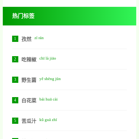
热门标签
zī rán
1
孜然
chī là jiāo
2
吃辣椒
yě shēng jūn
3
野生菌
bái huā cài
4
白花菜
kǔ guā zhī
5
苦瓜汁