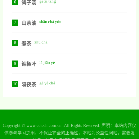
gē zi tāng
6
鸽子汤
shān chá yóu
7
山茶油
zhǔ chá
8
煮茶
là jiāo yè
9
辣椒叶
gé yè chá
10
隔夜茶
Copyright © www.cctech.com.cn .All Rights Reserved. 声明：本站内容仅
供参考学习之用，不保证完全的正确性，本站为公益性网站，需要发