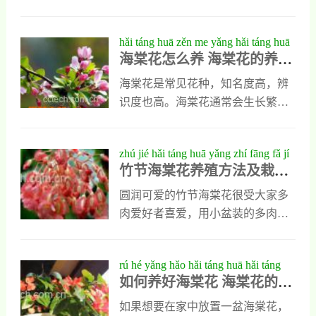
海棠和重瓣重丝海棠等多个不同的
类四季海棠花近叶片的不同可以分
多个不同品种存的，现在已经发现
品种。2、西府海棠西府海棠也叫小
为两大类，一种四季海棠的叶子为
在就是几百种，其中有一些是草本
hǎi táng huā zěn me yǎng hǎi táng huā
果海棠，也是海棠花家
红铜色，另外一种四季海棠的叶子
海棠，适合人们制成盆栽在家中养
海棠花怎么养 海棠花的养殖
de yǎng zhí fāng fǎ hé zhù yì shì xiàng
则为绿色，它们在被阳光照射以
殖。如果你对草本海棠花了解不
方法和注意事项
后，会发生明显变化，变成独持的
多，可以看看我对草本海棠花种类
海棠花是常见花种，知名度高，辨
红绿色。2、四季海棠按花形和花色
和图片的介绍。草本海棠花的种类
识度也高。海棠花通常会生长繁殖
分类四季海棠还能按花形和花色进
和图片1、丽格海棠丽格海棠是草本
在山地里，一种红色的鲜艳小花遍
么分类，按花形可以分为单瓣四季
海棠花中的代表性存，它的株高多
野开遍满山，会非常好看的。海棠
zhú jié hǎi táng huā yǎng zhí fāng fǎ jí
海棠花和重瓣四
会在二十到三十厘米之间，枝叶鲜
花也适合盆栽的室内植物，茎叶
竹节海棠花养殖方法及栽培
zāi péi zhù yì shì xiàng
绿，拥有肉质茎，而且有天然的汁
短，所以有饱满的爆盆效果。海棠
注意事项
液存在。丽格海棠的花形有很多
花种植并不难，下面来看看海棠花
圆润可爱的竹节海棠花很受大家多
变，多为重瓣海棠，另外西格海棠
怎么养，海棠花的养殖方法。海棠
肉爱好者喜爱，用小盆装的多肉放
的花色也有很多种，像红、白、黄
花怎么养海棠花的养殖方法一、海
在桌上有很好的观赏价值。竹节海
等颜色都比较见，丽格海棠每年四
棠花怎么养 海棠花的养殖方法盆海
棠花外形就如同竹节一样。下面我
rú hé yǎng hǎo hǎi táng huā hǎi táng
月开花，一直会持续
棠花养殖最好选择用陶盆，如果可
们来了解下竹节海棠花养殖方法及
如何养好海棠花 海棠花的养
huā de yǎng zhí fāng fǎ jì qiǎo
以用紫砂陶盆是最佳的。陶盆的观
栽培注意事项。 竹节海棠花养殖方
殖方法技巧
赏和装饰效果都非常好。二、海棠
法及栽培注意事项一、竹节海棠花
如果想要在家中放置一盆海棠花，