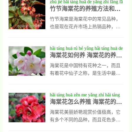
zhú jié hǎi táng huā de yǎng zhí fāng fǎ
该把它移动到阴凉的地方
这种植物的培养土可以用河沙加入
花色多变，花香浓郁，花期还特别
竹节海棠花的养殖方法和注
hé zhù yì shì xiàng yǒu něi xiē
腐叶土再加入蛇木屑来调制，另外
长，是最适合在家中养殖的观赏植
意事项有哪些
平时应该把它摆放在阴凉通风的环
物。但是怎样才能养好竹叶海棠花
竹节海棠是海棠花中的常见品种，
境中，既要让它接受阳光又不能受
呢？一会我就把自己的养殖经验分
也是现在花卉市场上热销品种，它
强光直射。2、水分要求养殖四季海
享给大家。1、生长习性想养好竹叶
既能在庭院中栽种，也能制成盆栽
棠花时，水分要求也比较高，他喜
海棠花，一定要对它的生长习性有
养殖，这种植物花期长，花色鲜
hǎi táng huā rú hé yǎng hǎi táng huā de
欢湿润的条件，在
一个全面的了解，这种植物耐荫性
艳，香气淡雅，是很多花友的最
海棠花如何养 海棠花的养殖
yǎng zhí fāng fǎ hé zhù yì shì xiàng
比较强，但它喜欢温暖湿润的环
爱，但是想养好竹节海棠花也不是
方法和注意事项
境。另外竹叶海棠花还喜欢肥沃疏
一件简单的事情，不但要了解它的
海棠花是中国特有花种之一，而且
松排水性好的土壤。它的耐寒性比
养殖方法，还要知道养殖期间需要
有着花中仙子之称，是生活中最受
较强，冬季室温不低于五度，它的
注意什么。竹节海棠花的养殖方法
欢迎的一种观赏植物。生活中有些
叶片就能保持鲜绿。2、适度光照平
竹节海棠花的养殖方法很简单，这
喜欢海棠花的人，都想自己养殖一
hǎi táng huā zěn me yǎng zhí hǎi táng
时养植竹叶在海棠花要
种植物喜欢温暖湿润的环境，而且
些海棠花，只是知道它应该怎么
海棠花怎么养殖 海棠花的养
huā de yǎng zhí fāng fǎ
需要排水性良好的肥沃土壤，它的
养，今天我就把它养殖方法写出
殖方法
耐寒性和耐阴性都比较强，平时可
来，并告诉大家它在养殖时需要注
海棠花美丽娇艳观赏价值极高，它
以通过扦插的方式来繁殖，扦插时
意什么。海棠花的养殖方法1、繁殖
有多个不同的品种，而且花色多
一定要选择健状的枝条做为秆穗，
方式大家平时养殖海棠花时，一定
变，平时很多人都想自己在家中养