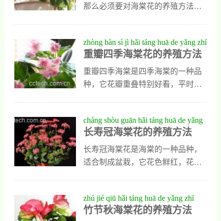
花怎么养 海棠花的养殖方法土壤海
养殖方法及栽培注意事项土壤选择
那么必须要对海棠花的养殖方法技
棠花是喜肥的，所以土壤肥沃同时
有机质的疏松肥沃土壤，有机质可
巧有所了解，否则很容易造成海棠
疏松很重要，栽种海棠花后，要选
以增加竹节海棠花的植物，可以有
花丧失观赏价值。下面我们就来分
zhòng bàn sì jì hǎi táng huā de yǎng zhí
择在一个
帮助疏通土壤中的空气，从而有帮
享给大家如何养好海棠花。如何养
重瓣四季海棠花的养殖方法
fāng fǎ
助增加水分的流动和熟透能力。
好海棠花海棠花的养殖方法技巧在
二、竹节海棠花养殖方法及栽培注
家里放置盆栽植物，是人们千百年
重瓣四季海棠是四季海棠的一种品
意事项温度竹节海棠花是适应能力
来便一直使用的方法，它的好处毋
种，它花瓣重叠特别好看，平时很
很高的植物，可以抵抗高温同时寒
庸置疑，不仅能使整个家更美观，
多人想在家中养殖，却不知道重瓣
冷也有一定抵御能力，但是在室温
而且还能够使得空气更加的清新，
四季海棠应该怎么养，今天我就把
cháng shòu guān hǎi táng huā de yǎng
的环境中生
为整个家居环境增添无数的活力，
重瓣四季海棠的养殖方法写出来，
长寿冠海棠花的养殖方法
zhí fāng fǎ
今天我就来为大家介绍一种非常常
需要的朋友可以重点学习一下。重
见的盆栽海棠花的养殖方法。海棠
瓣四季海棠花的养殖方法1、重瓣四
长寿冠海棠花是海棠的一种品种，
花的相关特性：海棠花是中国特有
季海棠花盆土的配制想养好重瓣四
适合制成盆栽，它花色鲜红，花期
的植物，有着国艳的美誉，花开时
季海棠花，盆土的配制特别重要，
特别早，而且是矮生多枝型，不但
倾倒众生、美丽娇艳，唯一的遗
它喜欢肥沃、透气性好的土壤，平
能制成盆栽，还能制成切花。那么
zhú jié qiū hǎi táng huā de yǎng zhí
时配制时可以选择河沙和腐叶土以
这种美丽的长寿冠海棠花应该怎么
竹节秋海棠花的养殖方法
fāng fǎ
及蛇木屑，它们的比例可以是二比
养殖呢？一会我就把它的养殖方法