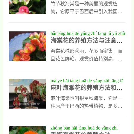
一比二，另外还需加入一些饼肥做
写出来，需要的朋友可以重点了解
竹节秋海棠是一种美丽的观赏植
基肥。2、重瓣四季海棠花的病害预
一下。长寿冠海棠花的养殖方法1、
物，它原平于巴西后来引入我国，
防想养好重瓣四季海棠花病害的预
长寿冠海棠花的盆土平时养殖长寿
现在是家庭最常见的盆栽花卉，但
防也特别重要，特别是在夏天的高
冠海棠花，首选要准备合适的盆
是也有些人对竹节海棠的养殖方法
hǎi táng huā de yǎng zhí fāng fǎ yǔ zhù
温天气中，重瓣四
土，这种植物适合用河沙、腐叶圭
不了解，在养的时候总也养不好，
海棠花的养殖方法与注意事
yì shì xiàng
以及蛇木屑等基质的混合物为盆
一会我就把竹节秋海棠的养殖方法
项
土，另外长寿冠海棠怕热，在进入
写出来，喜欢养花的朋友可以重点
海棠花株形秀丽，花多而密集，而
夏天以后应该把它摆放在凉爽的环
看一看。竹节秋海棠花的养殖方法
且花色鲜艳，观赏价值特别高，是
境中，进行必须的遮阴处理。2、长
1、竹节秋海棠花的生长习性竹节秋
生活中人们最喜欢在家中养殖的花
寿冠海棠花的水分供给养殖长寿冠
海棠花是一种生命力很强的植物，
卉植物。但很多人在家中养殖海棠
má yè hǎi táng huā de yǎng zhí fāng fǎ
海棠花水分的供给也很
它的耐阴性特别强，平时喜欢生长
花时，总也讲不好，不是不开花，
麻叶海棠花的养殖方法和注
hé zhù yì shì xiàng
在温暖湿润的环境中，它对土壤的
就是叶子发黄。这时他们就特别想
意事项
要求不高，只要是排水性好和土质
知道海棠花应该怎么养殖，也想知
麻叶海棠也叫银星秋海棠，它是一
肥沃就可以，耐寒性比较好，冬天
道在养殖海棠花是需要注意什么？
种原产于巴西的热带植物，是多年
只要在五度以上的环境中就能安全
下面小编就专门说说这方面的问
生小灌木，因为它的叶片上有很多
过冬。2、竹节秋海棠的繁殖方法平
题。养殖方法平时养殖海棠花时，
麻状斑点，被人们称为麻叶海棠
zhòng bàn hǎi táng huā de yǎng zhí
时养殖竹节秋海棠时
要把它放在温润的环境中，尽量避
花，这种植物既能观花也能观叶，