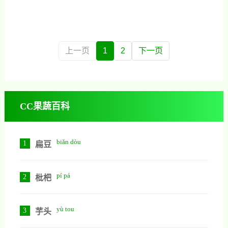
在插入以前要在消毒并晾晒一天，
要对它的繁殖方式有一个全面了
殖海棠花，只是不知道它应该怎么
这样扦插以后一个月就能长
解，这种植物可以通过播种，分
养。今天我会把海棠花的养殖方法
株，嫁接等多种方式进行繁殖，按
详细写出来，大家了解以后就能轻
采用播种和分株方式进行繁殖时，
松养好海棠花。海棠花怎么养殖海
上一页
1
2
下一页
它需要较长的缓苗期，需要5到6年
棠花可以放在阳光充足的环境中养
以后才能正常开花，所以现在园林
殖，因为它是一种喜光植物，如果
景区中多采用嫁接法来繁殖海棠
把它放在阳光不足的环境中，它就
花。2、养殖环境海棠花适合
会生长不良，另外海棠花耐严寒，
CC果蔬百科
即使在严寒的冬天，它也能长得特
别好，不过在养殖过程中，一定要
给他选择疏松肥沃，越碱性的土
biǎn dòu
1
扁豆
壤。海棠花的养殖方法1、栽种平时
栽种海棠花时，一定要给它选择疏
pí pá
2
松肥沃的微碱性土壤，
枇杷
yù tou
3
芋头