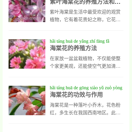
紫叶海棠花的养殖方法和注
hé zhù yì shì xiàng
且要遮阴防晒，而进入冬天以后则
家在养殖日本海棠花时，一定要了
意事项
要进行适当的保暖，防止温度过
解它的正确养殖方法，而且要知道
紫叶海棠是生活中最受欢迎的观赏
低，影响它的正常生长。2、土壤和
它在养殖过程中有哪些注意事项。
植物，它有着花贵妃之称，它花色
水分土壤和水分是人们养殖臭海棠
日本海棠花的养殖方法1、配制营养
淡雅，清香宜人，可以大面积栽种
花的两个重要条件，这种植物适合
土养殖日本海棠花，首先要给他配
也能制成盆栽摆放在室内，但是这
hǎi táng huā de yǎng zhí fāng fǎ
生长在疏松肥
制营养土，这种植物喜欢疏松肥沃
种植物比较娇贵，养殖时一定要注
海棠花的养殖方法
的微酸性土壤，在养殖的时候可以
意方式法，下面是专业人士对它养
用河沙和腐叶土还有木屑等材料自
殖方法的具体介绍，它不但能告诉
在家放一盆盆栽植物，不仅能使整
己配制营养土，配制的营养土中还
大家紫叶海棠花应该怎么养，还能
个家更美观，还能使空气更加清
有放入适量的骨粉，它能为日本海
告诉大家养殖这种植物需要注意什
新。海棠花是大家都喜欢的一种盆
棠花的生长补充营养。2、环境温度
么。紫叶海棠花的养殖方法1、繁殖
栽植物，它的花不仅美丽高贵，味
hǎi táng huā de gōng xiào yǔ zuò yòng
养殖日本海棠花环
方式职业海棠可以通过嫁接分株，
道清香，而且海棠的叶面光亮，四
海棠花的功效与作用
跟插以及压条等多种方式进行繁
季常绿，非常适合室内种植，下面
殖，根插的成活率最高，它适合在
就由小编来为大家介绍一下海棠花
海棠花是一种落叶小乔木，花色粉
每年2到3月份进行，应该选择那些
的养殖方法吧。海棠花的养殖方法
红，多生长在我国西南地区。此植
粗细在一厘米左右，长度在7到10厘
1.温度。海棠花很耐寒，及时在零
物花期在每年的四五月份，结果是
米之间的健壮根插入土中，浇足水
下15度的温度下也能很好的生长，
在每年的八九月份。它是有着历史