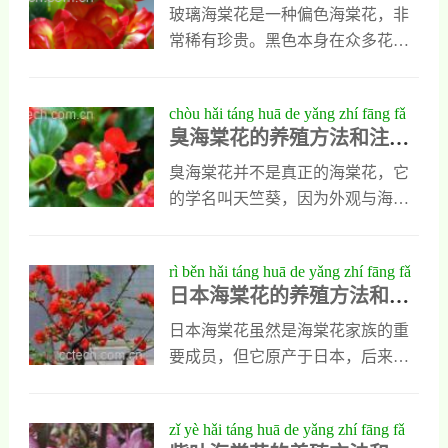
最好使用疏松肥沃透气性良好的砂
树授粉，也有很高的营养，但并不
玻璃海棠花是一种偏色海棠花，非
质土壤来种植，另外它喜欢阳光，
是所有的人都适合吃的，尤其是容
常稀有珍贵。黑色本身在众多花卉
但是怕强光直射，在养殖过程中要
易花粉过敏的人群，那么海棠花粉
中就是比较少见的，所以玻璃海棠
避免把玻璃海棠摆放到强光下
过敏怎么办呢？今天我们就来揭秘
花有被称为夜皇后。黑丝海棠花适
chòu hǎi táng huā de yǎng zhí fāng fǎ
一下。海棠花粉过敏怎么办不管是
合生长的环境是怎样的，种植玻璃
臭海棠花的养殖方法和注意
hé zhù yì shì xiàng yǒu něi xiē
海棠花粉过敏，还是其它疾病，大
海棠花有什么注意点？下面我们来
事项有哪些
家应该都听过这样一句话，预防大
给大家介绍玻璃海棠花养殖方法。
臭海棠花并不是真正的海棠花，它
于治疗，想想也确实是非常有道
玻璃海棠花养殖方法一、玻璃海棠
的学名叫天竺葵，因为外观与海棠
理，毕竟只要预防海棠花粉过敏
花养殖方法土壤要求玻璃海棠花的
花相似，又带有一定的特殊气味而
了，就不需要再去费钱费精力治疗
种植土壤是既要能够保水，也要有
被人们称为臭海棠花，今天为大家
rì běn hǎi táng huā de yǎng zhí fāng fǎ
了，最重要的是不用忍受海棠
很好的透气输气效果，土壤的盐度
介绍的是臭海棠的养殖方法和注意
日本海棠花的养殖方法和注
hé zhù yì shì xiàng yǒu něi xiē
要低，酸碱度应该是微酸比较好，
事项，能让大家知道怎样才能养好
意事项有哪些
所以用用泥炭、腐熟土和沙以111混
臭海棠花。臭海棠花的养殖方法1、
日本海棠花虽然是海棠花家族的重
合作为栽培基质，效果较好。 二、
环境温度养殖臭海棠花的时候，一
要成员，但它原产于日本，后来才
玻璃海棠花养殖方法光照充足的阳
定要控制好环境温度，这种植物最
引入到国内，是一种观赏价值极高
光是对玻璃海棠花尤为重要，没有
适合生长在1020度的温暖环境中，
的美丽植物，它既能栽种在园林景
zǐ yè hǎi táng huā de yǎng zhí fāng fǎ
在夏天要进行适当的降温处理，而
区中，也能制成盆栽养殖，不过大