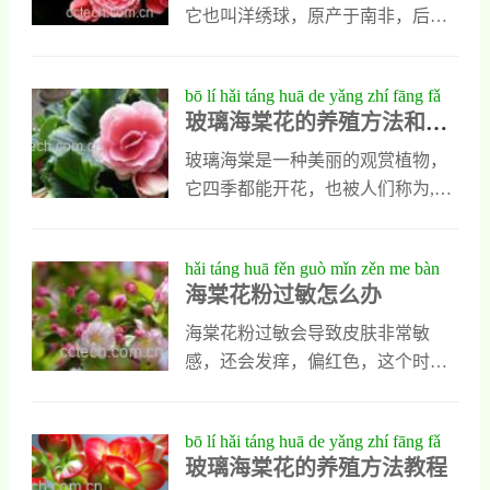
好海棠花。,上面详细为大家介绍了
它也叫洋绣球，原产于南非，后来
海棠花的养殖方法和注意事项有哪
引入到世界各地，是现在生活中最
些，能让大家知道怎样才能养好海
常见的盆栽观花植物，有些花友也
bō lí hǎi táng huā de yǎng zhí fāng fǎ
棠花，那些喜欢海棠花想养殖海棠
想在家中养殖。但是想养好臭海棠
玻璃海棠花的养殖方法和注
hé zhù yì shì xiàng yǒu něi xiē
花的人就试着按上面介绍的正确方
花首选要对它的养殖方法有一个全
意事项有哪些
法去做吧，相信大家都能把海棠花
面的了解，而且要知道养殖臭海棠
玻璃海棠是一种美丽的观赏植物，
养好，能让它早日开花
花需要注意什么，不然很难养好，
它四季都能开花，也被人们称为,四
下面就是对这些知识的专业介绍，
季海棠,，他特别适合制成盆栽摆放
喜欢这种植物的朋友快来看看吧。
在室内能美化环境也能净化空气，
hǎi táng huā fěn guò mǐn zěn me bàn
养殖方法1、光照与温度光照与温度
但想养好玻璃海棠也不是一件简单
海棠花粉过敏怎么办
是人们养殖臭海棠花是最重要的两
的事情，一定要掌握玻璃海棠正确
个条件，它是一种喜光植物，却怕
的养殖方法，同时要知道养殖玻璃
海棠花粉过敏会导致皮肤非常敏
强光，平时可以把它放在阳光充足
海棠的注意事项有哪些。,养殖玻璃
感，还会发痒，偏红色，这个时候
的环境中，但进入炎热夏季以后就
海棠花的注意事项有哪些,1、养殖
大家就要注意了，过敏后一定要停
要进行必要的遮阴，或者把它移动
玻璃海棠花的时候一定要知道，这
用所有的化妆品，以防过敏加重。
bō lí hǎi táng huā de yǎng zhí fāng fǎ
到室内，要避免阳光
种植物对土壤的要求并不高，但他
海棠花粉有许多的作用，但很多人
玻璃海棠花的养殖方法教程
jiào chéng
不适合栽种在粘性较强的土壤中，
不知道，海棠花粉居然还能给苹果