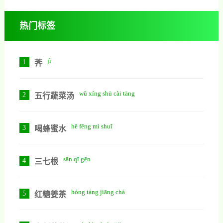
热门标签
jì
1
荠
wǔ xíng shū cài tāng
2
五行蔬菜汤
hē fēng mì shuǐ
3
喝蜂蜜水
sān qī gēn
4
三七根
hóng táng jiāng chá
5
红糖姜茶