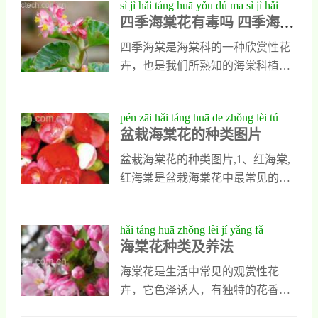
sì jì hǎi táng huā yǒu dú ma sì jì hǎi
分，一个月
但过了零下30度就要注意采取保护
渊源的植物，到底它能为我们提供
四季海棠花有毒吗 四季海棠
táng huā tú piàn hé zī liào
措施了。2.阳光。海棠喜阳，适合
多少的价值呢海棠花的功效与作用
花图片和资料
在阳光充足的环境中生长，所以不
1、海棠花的食用价值海棠花结出的
四季海棠是海棠科的一种欣赏性花
适合放在阴凉的地方养殖。3.浇
果实称作海棠果，该果子味道酸
卉，也是我们所熟知的海棠科植物
水。虽然海棠很耐寒，但它也需要
甜，吃起来像山楂，可以新鲜食用
中最常见最普遍的一种花卉。四季
水，浇水时注意不要让土壤积水，
也可以做成蜜饯。海棠果中有丰富
海棠姿态优雅迷人，叶色娇嫩鲜
pén zāi hǎi táng huā de zhǒng lèi tú
的维生素有机酸，能有效地助消
亮，整体花朵又形成了团簇状，且
盆栽海棠花的种类图片
piàn
化。2、海棠花的观赏价值海棠花姿
一年四季皆美艳绽放。所以深受人
态俊俏，色彩粉嫩，在呈现一幅雍
们喜爱。加上四季海棠捎带一些清
盆栽海棠花的种类图片,1、红海棠,
容华贵姿态的同时，也不是小清
香，所以是主要的室内装饰盆栽之
红海棠是盆栽海棠花中最常见的一
新。所以很多城市的园林建设人员
一。但是在大众的口里流传着一种
种，这种海棠的花为粉红色，而且
经常将他们种在各处景观，供人们
说法，那就是四级海棠花有毒，那
有,重瓣,，花型也比较大，叶子更是
hǎi táng huā zhǒng lèi jí yǎng fǎ
欣赏。3、海棠花的生
么这到底是真是假呢？在下文的内
宽大。,4、贴梗海棠,贴梗海棠是一
海棠花种类及养法
容中，小编会从资料的角度给出正
种落叶灌木，高度能达到一米多，
确答案，就让我们一起来看看吧。
是盆栽海棠中最大的一个品种上，
海棠花是生活中常见的观赏性花
四季海棠花有毒吗 四季海棠花图片
它的花为簇生，无梗，花色多样，
卉，它色泽诱人，有独特的花香气
和资料1、第一，我们要明确，四季
有粉红、朱红和白色多种，花会在
息，很多人都特别喜欢它，但是对