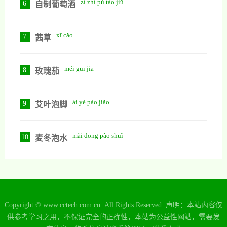
zì zhì pú táo jiǔ
6
自制葡萄酒
xī cǎo
7
茜草
méi guī jiā
8
玫瑰茄
ài yè pào jiǎo
9
艾叶泡脚
mài dōng pào shuǐ
10
麦冬泡水
Copyright © www.cctech.com.cn .All Rights Reserved. 声明：本站内容仅
供参考学习之用，不保证完全的正确性，本站为公益性网站，需要发