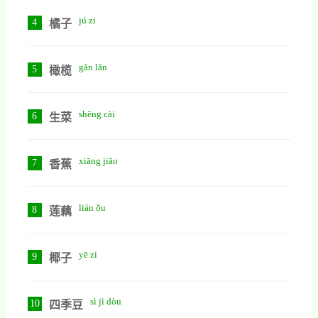
jú zi
4
橘子
gǎn lǎn
5
橄榄
shēng cài
6
生菜
xiāng jiāo
7
香蕉
lián ǒu
8
莲藕
yē zi
9
椰子
sì jì dòu
10
四季豆