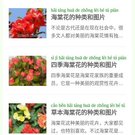
海棠花有毒这种说法是完全的无中
每年三到五月之间开放，观赏价值
于海棠花的种类和养法你们了解
hǎi táng huā de zhǒng lèi hé tú piàn
生有，是谣言，而
特别出色。贴梗海棠不但能制成,盆
吗？如果不了解还是随小编一起去
海棠花的种类和图片
景,，还是各地景区中最好的观赏性
看看吧。海棠花的种类海棠花有多
花木，适合种植在草坪的边缘与树
个不同的种类存在，像木瓜属海棠
不论是古代还是在现在社会中，很
丛的周围，它的存在能让景区增色
中的贴海棠和木瓜海棠以及秋海棠
多文人都对美丽的海棠花情有独
不少
科中的秋海棠和四季海棠等，就都
钟，也都写了很多赞赏它们的文
是海棠花的常见品种，另外西府海
字，其实海棠花是一种美丽的观赏
sì jì hǎi táng huā de zhǒng lèi hé tú piàn
棠、垂丝海棠以及萝卜海棠和灯笼
性花卉，它有多种不同的品种存
四季海棠花的种类和图片
海棠等，也是海棠花中比较有名的
在，为了让大家能更好的认识和了
存在，是人们最喜欢养殖的花卉品
解海棠花，今天在这里我会把海棠
四季海棠花是海棠花家族的重要成
种。海棠花的养法1、养殖海棠花时
花的种类和图片整理出来分享给大
员，它是一种美丽的观赏性花卉，
土质的选择海棠花对土质的要求并
家。海棠花的种类和图片1、垂丝海
在各地景区中比较常见，也可以制
不高，大家只要选择排水性好土质
棠垂丝海棠是海棠花中的常见品
成盆载在家中养殖。但是对于四季
cǎo běn hǎi táng huā de zhǒng lèi hé tú
就可以，最好是肥
处，这种海棠的叶子狭长，质地也
海棠花的种类你们了解吗？如果不
草本海棠花的种类和图片
piàn
比较厚，花梗细长而且下垂，多为
了解可以看看我对四季海棠花种类
红色，花谢以后会结果卵形果实。
和图片的具体介绍。四季海棠花的
海棠花这种美丽的花卉，大家都见
这种重丝海棠还可以分为单瓣重丝
种类和图片1、四季海棠花按叶片分
过，也特别喜欢。不过海棠花是有