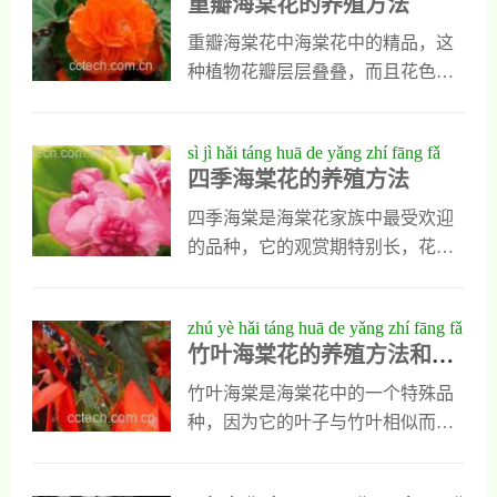
重瓣海棠花的养殖方法
fāng fǎ
免接受阳光直射，而且浇水要适
在生活中很受花友们的喜爱。今天
度，既保持盆土湿润，又不能让盆
我专门介绍一下它的养殖方法，同
重瓣海棠花中海棠花中的精品，这
土过湿，在他处于生长旺季时，每
时也会告诉大家养殖麻叶海棠花要
种植物花瓣层层叠叠，而且花色多
隔两天浇水一次就可以，而且进入
注意什么，大家了解以后就可以在
变，花期特别长，观赏价值特别
夏季以后，要及时向海棠花叶片喷
家中养殖美丽的麻叶海棠花了。养
高，也是很多花友的最爱，但是平
sì jì hǎi táng huā de yǎng zhí fāng fǎ
水，增加空气湿度。注意事
殖方法麻叶海棠花园产于巴西的热
时想养好重瓣海棠花也不是一件简
四季海棠花的养殖方法
带地区，是一种喜欢温暖湿润环境
单的事情，必须要知道它应该怎么
的观赏植物，平时养殖时应该选择
养，喜欢什么环境与气候，还要掌
四季海棠是海棠花家族中最受欢迎
疏松肥沃的，微酸性土质，而且要
握它正确的浇水与施肥方法。下面
的品种，它的观赏期特别长，花色
把它放在阳光充足的温暖地带，但
是对它养殖知识的详细介绍，大家
鲜艳，花多而密，可以制成盆栽也
是在炎热夏天时，应该避免强光直
可以认真了解一下。1、土壤养殖环
能在花坛中栽培。只是有些人对它
zhú yè hǎi táng huā de yǎng zhí fāng fǎ
射，冬季室内温度不能
境重瓣海棠花应该用肥沃的土壤来
的养殖方法不了解，感觉总也养不
竹叶海棠花的养殖方法和养
hé yǎng zhí jì qiǎo
养殖，最好用河沙和腐叶土进行混
好，下面我会介绍一些养殖四季海
殖技巧
合，而且在栽种以后应该施足底
棠花的常见问题，喜欢这种植物的
竹叶海棠是海棠花中的一个特殊品
肥。重瓣海棠花是一种怕热畏寒的
你们可以重点了解一下。1、土壤与
种，因为它的叶子与竹叶相似而得
植物，平时养殖时一定要把它放在
养殖环境养殖四季海棠时，土壤和
名，这种植物的叶子表面多为绿
合适的环境中，进入夏天以后，应
养殖环境是两个重要的条件，养殖
色，在它的背面有白色小圆点，它