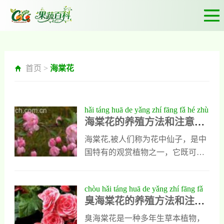
首页 >
海棠花
hǎi táng huā de yǎng zhí fāng fǎ hé zhù
海棠花的养殖方法和注意事
yì shì xiàng yǒu něi xiē
项有哪些
海棠花,被人们称为花中仙子，是中
国特有的观赏植物之一，它既可以
栽种在园林景区中，也可以制成盆
栽摆放在室内，但在养殖海棠花的
chòu hǎi táng huā de yǎng zhí fāng fǎ
时候，一定要掌握它正确的养殖方
臭海棠花的养殖方法和注意
hé zhù yì shì xiàng
法，并要提前了解它在养殖过程中
事项
的注意事有哪些，只有这样才能养
臭海棠花是一种多年生草本植物，