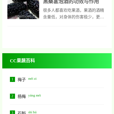
黑桑葚泡酒的功效与作用
zuò yòng
就在于它们的颜色，这是两者之间
能当干果食用，还能入药它是一种
可以一目了然的不同，除此以外，
药用价值极高的中药材，下面是对
很多人都喜欢吃果酒，果酒的酒精
白桑氏的个头比较大，而且汁多为
黑桑葚干功效与作用的具体介绍，
含量低，对身体的伤害极少，更重
甜，口感诱人而黑，桑葚的药用价
喜欢吃吃黑桑葚干的人可以重点了
要的是，果酒里面富含营养物质，
值比较高，它含有大量花青素能增
解一下。黑桑葚干的功效与作用1、
可以起到养生保健的功效。黑桑葚
强人体的抗衰老能
延缓衰老延缓衰老提高人体的抗衰
也是可以用来泡酒的，黑桑葚酒的
老能力是黑桑葚干的重要作用，它
功效也是极大的，平时常喝黑桑葚
含有丰富维生素a和胡萝卜素，还含
酒，降压、降血脂，还能够防癌抗
有一些天然花青素，这些物质都具
癌。黑桑葚泡酒功效与作用1、抵抗
CC果蔬百科
有超强的抗氧化能力，能阻止人体
衰老黑桑葚里面含有大量的硒元
内氧化反应产生，也能清理人体内
素，而硒元素是世界公认的最强的
已经出现了自由基
抗氧化剂，对细胞膜有保护作用，
méi zi
1
梅子
对不饱和脂肪酸的氧化有阻止的作
用。所以，黑桑葚酿制的果酒具有
yáng méi
2
极强的抗氧化作用，可以抑制衰
杨梅
老，还能够保护肝脏，对身体有极
强的保健作用。2、降血脂根据实验
shí hú
3
石斛