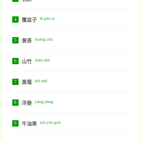
证明，黄酮类化合物可
fù pén zi
4
覆盆子
huáng chá
5
黄茶
shān zhú
6
山竹
hēi méi
7
黑莓
yáng jiāng
8
洋姜
niú yóu guǒ
9
牛油果