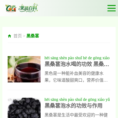
首页 >
黑桑葚
hēi sāng shèn pào shuǐ hē de gōng xiào
黑桑葚泡水喝的功效 黑桑葚
hēi sāng shèn pào shuǐ yǒu něi xiē hǎo
泡水有哪些好处
chù
黑色是一种能补血美容的健康水
果，它味道酸甜爽口，营养价值极
高，但这种水果的保质期比较短，
人们在它大量上市时，多会把它采
hēi sāng shèn pào shuǐ de gōng xiào yǔ
收，晒干以后长期保存，然后在需
黑桑葚泡水的功效与作用
zuò yòng
要时拿出来泡水喝，那么黑桑葚泡
水，对人体有哪些好处呢？它的具
黑桑葚是生活中最受欢迎的一种健