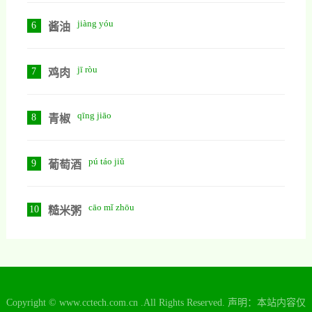
jiàng yóu
6
酱油
jī ròu
7
鸡肉
qīng jiāo
8
青椒
pú táo jiǔ
9
葡萄酒
cāo mǐ zhōu
10
糙米粥
Copyright © www.cctech.com.cn .All Rights Reserved. 声明：本站内容仅