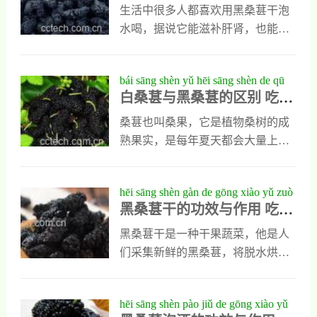
嫩肌肤，也能促进皮肤再生与代
其实黑商是有多种不同的吃法，想
生活中很多人都喜欢用黑桑葚干泡
谢，另外它含有的一些药用成分，
具体了解，可以看看下面对他使用
水喝，据说它能滋补肝肾，也能增
还能消除皮肤炎症，防止色斑生
方法的详细介绍。黑桑葚怎么吃1、
强身体抗病能力，但对黑桑葚干泡
成，人们经常喝一些黑桑葚汁，能
黑桑葚是一种可以直接吃的健康水
水喝的真正功效，人们了解的却不
bái sāng shèn yǔ hēi sāng shèn de qū
美白滋养肌肤，也能延缓皮
果，但在直接吃黑桑葚以前，应该
全面，不知道用它泡水后究竟有什
白桑葚与黑桑葚的区别 吃桑
bié chī sāng shèn de hǎo chù
把它放到淡盐水中浸泡半小时，因
么好处？今天小编就带大家一起去
葚的好处
为它的表面凹凸不平，不容易清
了解这些问题。黑桑葚干泡水喝的
桑葚也叫桑果，它是植物桑树的成
洗，再用淡盐水浸泡以后，可以把
功效1、提高消化功能日常生活中人
熟果实，是每年夏天都会大量上市
它表面残留的重污染和有害物质全
们用黑桑葚干泡水喝，能吸收丰富
的一种美味水果，但市场上出售的
部清理掉，再用清水把它冲洗干净
维生素，还能吸收一些糖类和酸性
桑葚有黑桑葚和白桑是两种，它们
hēi sāng shèn gàn de gōng xiào yǔ zuò
以后直接使用会比较安全。
成分，这些物质不单能促进消化液
是桑葚的两个不同品种就有很多相
黑桑葚干的功效与作用 吃黑
yòng chī hēi sāng shèn gàn de hǎo chù
分泌，还能调理脾胃，能提高人类
似之处，但用心了解也会发现它们
桑葚干的好处
肠胃消化功能，它对人类的消化不
之间有很多不同，今天我会带大家
黑桑葚干是一种干果蔬菜，他是人
良，以及腹胀，便秘，还有恶心呕
了解，白桑葚和黑桑葚之间有何不
们采集新鲜的黑桑葚，将脱水烘干
吐等症，都有明显调理作用。2、健
同，同时也会让大家知道吃桑葚的
以后得到的干果，这样既能延长黑
脑益智黑桑葚泡水喝，对人的大脑
好处有哪些。白桑葚与黑桑葚的区
桑葚的保质期，又方便人们食用和
hēi sāng shèn pào jiǔ de gōng xiào yǔ
也有十分积极的意
别1、白桑葚和黑桑葚最明显的区别
携带。治好以后的黑桑葚干，不但