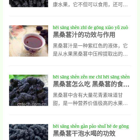
体功效又是什么呢？黑桑葚泡水喝
康水果，它不但可以食用，还可以
的功效1、提高造血功能黑桑葚泡水
晒干，以后泡水喝更可以除掉，使
喝能起到明显补血作用，而且它能
用功效和药用价值都十分出色的存
hēi sāng shèn zhī de gōng xiào yǔ zuò
提高人类身体的造血功能，因为黑
在，那么平时用黑桑葚泡水喝对人
黑桑葚汁的功效与作用
yòng
桑葚中含有丰富的微量元素铁，还
身体有哪些好处呢？它的具体功效
含有一些能促进铁吸收的微量成
又有哪些呢？黑桑葚泡水的功效与
黑桑葚汁是一种紫红色的液体，它
分，它们被人体吸收以后能让身体
作用1、补充营养黑桑葚泡水能为人
是从水果黑桑葚中压榨提取出的果
造血能力明显提高，可以起到明显
体补充丰富的营养，它不但能让人
汁，这种果汁味道酸甜可口，营养
的补血作用，它既能预防贫血也能
体吸收大量胡萝卜素和维生素，还
丰富，人们也用它以后能吸收丰富
hēi sāng shèn zěn me chī hēi sāng shèn
缓解贫血引起的身体不
能让人体吸收一些氨基酸和天然果
糖分和果酸，也能吸收一些矿物
黑桑葚怎么吃 黑桑葚的食用
de shí yòng fāng fǎ
糖以及，植物蛋白，这些物质对人
质，对维持人体代谢，增强人体素
方法
类身体有明显滋补功效，可以缓解
质有很大好处，下面是对黑桑葚汁
黑桑葚中含有大量花青素味道甘
人体虚，也能增强人体造血功能。
功效与作用的详细介绍，喜欢喝这
甜，是一种营养价值极高的水果，
2、预防高血压和高血脂平时人们经
种果汁的人可以重点看一下。黑桑
它多在每年夏天大量上市，人们食
常用黑桑葚泡水喝，可以预防高血
葚汁的功效与作用1、美容养颜黑桑
用它以后，既能吸收丰富营养，又
hēi sāng shèn gàn pào shuǐ hē de gōng
压和高血脂发生，
葚汁中含有丰富的葡萄糖和果酸，
能防病抗病，而且能延缓身体衰
黑桑葚干泡水喝的功效
xiào
还含有多种矿物质，他们能滋养细
老，但这种黑桑葚应该怎么吃呢？