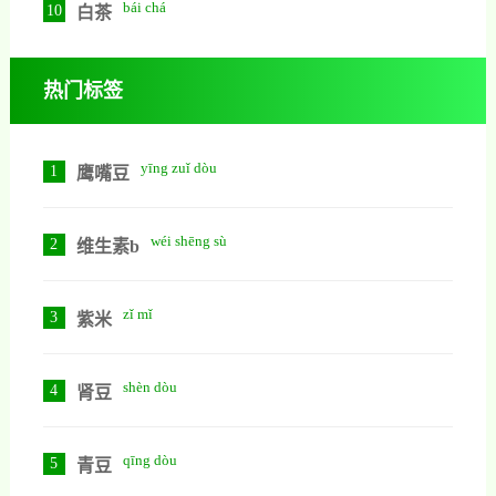
bái chá
10
白茶
热门标签
yīng zuǐ dòu
1
鹰嘴豆
wéi shēng sù
2
维生素b
zǐ mǐ
3
紫米
shèn dòu
4
肾豆
qīng dòu
5
青豆