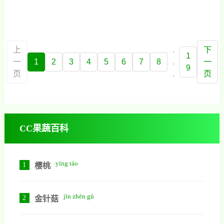
左右成熟，皮厚耐藏，故有天然水
扔掉，却有腌柚子皮的习惯，当地
果罐头之称。柚子营养价值很高，
居民腌出的橘子皮酸辣爽口滋味诱
含有非常丰富的蛋白质、有机酸、
人，不论是下饭还是配粥都特别好
维生素以及钙、磷、镁、钠等 人体
吃。有些人在吃过以后也想自己腌
上
.
下
1
必需的元素，这是其他水果所难以
制，只是不知道应该怎么做，今天
一
1
2
3
4
5
6
7
8
.
一
9
比拟的。每100克柚子含有0.7克蛋
小编就把它的腌制方法写出来分享
页
.
页
白质、0.6克脂肪、57kc
给大家。江西柚子皮的腌制方法1、
江西柚子皮在腌制的时候需要准备
一个新鲜的柚子，大蒜一头再准备
几片生姜，另外还要准备两颗大葱
CC果蔬百科
和适量食用盐，除此以外豆豉，辣
椒以及酱油也要适量准备一些。2、
把准备好的柚子用清水洗净以后，
yīng táo
1
樱桃
取下表皮，再把它
jīn zhēn gū
2
金针菇