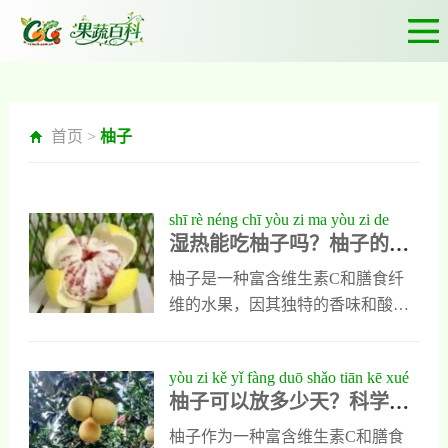
首页 >
柚子
shī rè néng chī yòu zi ma yòu zi de
湿热能吃柚子吗？柚子的营
yíng yǎng jià zhí yǔ shī rè tǐ zhì de yǐn
养价值与湿热体质的饮食建
shí jiàn yì
柚子是一种富含维生素C和膳食纤
议
维的水果，因其独特的香味和酸甜
口感而备受喜爱。然而，对于湿热
体质的人来说，是否可以食用柚子
yòu zi kě yǐ fàng duō shǎo tiān kē xué
却常常成为疑问。中医理论认为，
柚子可以放多少天？科学保
bǎo cún yán cháng bǎo xiān qī
湿热体质的人通常表现为口干、舌
存延长保鲜期
苔黄腻、容易上火等症状。那么，
柚子作为一种富含维生素C和膳食