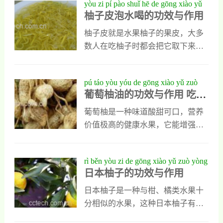
yòu zi pí pào shuǐ hē de gōng xiào yǔ
判断。例如，果皮颜色以金黄或橙
佳。手感：手感沉甸甸，说明水分
的多种功效与作用，可以起到保健
柚子皮泡水喝的功效与作用
zuò yòng
黄为
充足。气味：有淡淡清香，无异
与治疗一些疾病的作用。 柚子皮的
味。2. 清洗与去皮用清水冲洗表
多种功效与作用 柚子皮的多种功效
柚子皮就是水果柚子的果皮，大多
皮，去除表面灰尘和杂质。用盐搓
与作用1、柚子皮具治疗冻疮的功效
数人在吃柚子时都会把它取下来扔
洗果皮，去除蜡质和残留农药。用
冬天天寒地冻，如果在室外时间长
掉，却不知道它还能直接泡水喝。
刀从顶部切开，再沿果皮边缘划
了，没好好保护自己，难免会冻
柚子皮泡水喝对人类身体有多种好
pú táo yòu yóu de gōng xiào yǔ zuò
开，剥离果皮和白色海绵层（避免
疮，在民间，就用柚子皮来治疗冻
处，可以排毒，也能润肺更能减
葡萄柚油的功效与作用 吃葡
yòng chī pú táo yòu yóu de hǎo chù
疮。使用方法是把柚子皮晒干以后
肥，下面是我对柚子皮泡水喝功效
萄柚油的好处
煮水，经过浓缩以后，把很浓稠的
与作用的具体介绍，想了解的朋友
葡萄柚是一种味道酸甜可口，营养
柚子皮水敷到冻疮处。注意不能温
可以认真看一看。柚子皮泡水喝的
价值极高的健康水果，它能增强人
度太高，以免烫伤皮肤，如果冻疮
功效与作用1、柚子皮泡水喝能预防
体免疫力，能清热解毒，润肺止
已经破皮，也不能使用这种方法。
血栓柚子皮泡水喝可以预防血栓也
咳，这种水果不但能直接吃，还能
rì běn yòu zi de gōng xiào yǔ zuò yòng
2、柚子皮
能预防脑中风，因为柚子皮中含有
用来提纯精油，用它制成的葡萄柚
日本柚子的功效与作用
一些天然的柚皮甙，这种物质可以
油味道清新，略带甜味，是一种既
降低血液的粘稠度，可以避免血小
能外用也能内服用植物精油。葡萄
日本柚子是一种与柑、橘类水果十
板凝结，从而也就避免了血栓和脑
柚油能润肺止咳也能滋养肌肤还能
分相似的水果，这种日本柚子有叶
中风等恶性疾病的发生。2、柚子皮
预防缓解肥胖。葡萄柚油的功效与
柄，果实很大，外表是球形或者近