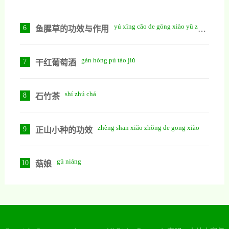
yú xīng cǎo de gōng xiào yǔ zuò
6
鱼腥草的功效与作用
yòng
gàn hóng pú táo jiǔ
7
干红葡萄酒
shí zhú chá
8
石竹茶
zhèng shān xiǎo zhǒng de gōng xiào
9
正山小种的功效
gū niáng
10
菇娘