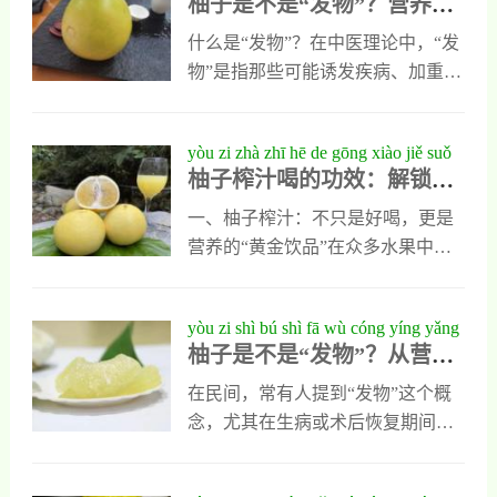
柚子是不是“发物”？营养专
zhuān jiā dài nǐ kē xué jiě dú
“发”的？从现代营养学与中医角度
吃柚子吗？这个问题，小编给首先
家带你科学解读
综合来看，柚子不是典型的“发
给大家分析柚子的营养及功效：柚
什么是“发物”？在中医理论中，“发
物”。相反，它是一种营养价值高、
子营养价值及功效营养元素柚子含
物”是指那些可能诱发疾病、加重旧
性质偏凉、适合大多数人食用的健
有糖类、维生素B1、维生素B2、维
疾或引发过敏反应的食物。常见的
康水果。1. 中医角度分析中医认
生素C、维生素P、胡萝卜素、钾、
“发物”包括羊肉、海鲜、韭菜、竹
yòu zi zhà zhī hē de gōng xiào jiě suǒ
为，柚子性寒、味甘
磷、枸橼酸等。柚皮主要成分有柚
笋等。很多人在术后恢复、皮肤病
柚子榨汁喝的功效：解锁这
zhè yī bēi tiān rán jiàn kāng de mì mì
皮甙、新橙皮甙等，柚核含有脂肪
发作或感冒期间都会避免食用这些
一杯天然健康的秘密
油、黄柏酮、黄柏内酯等。柚子营
食物。但“发物”这个概念在现代营
一、柚子榨汁：不只是好喝，更是
养丰富，每100克可食部分，含水分
养学中并没有明确的对应定义。它
营养的“黄金饮品”在众多水果中，
84.8克、蛋白质0.7克、脂肪0.6克、
更多是基于传统经验的总结，而非
柚子（Citrus maxima 或 Citrus
碳水化合物12.2克、热量
科学实验的验证。因此，对于“柚子
grandis）以其清香爽口、果肉饱满
yòu zi shì bú shì fā wù cóng yíng yǎng
是不是发物”这个问题，我们需要从
而广受喜爱。而近年来，柚子榨汁
柚子是不是“发物”？从营养
xué jiǎo dù jiě xī yòu zi de jiàn kāng
营养学和中医角度综合分析。柚子
作为一种便捷、健康的饮食方式，
学角度解析柚子的健康真相
zhēn xiàng
的营养价值柚子（Citrus maxima）
正逐渐成为人们日常饮食中不可或
在民间，常有人提到“发物”这个概
是一种常见的柑橘类水果，富含多
缺的一部分。那么，柚子榨汁喝的
念，尤其在生病或术后恢复期间，
种营养成分。每100克柚子果肉中含
功效到底有哪些？它是否真的如传
很多人会忌口某些食物，担心它们
有约38千卡热量，含有丰富的
言中那样具有多种健康益处？本文
会“引发”旧疾或加重病情。而柚子