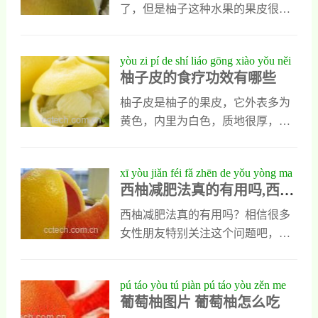
节，适量食用柚子可以增强免疫
常见的品种包括沙田柚、琯溪蜜
了，但是柚子这种水果的果皮很
力，减少感染风险。同时，柚子中
柚、文旦柚、泰国青柚等。由于柚
厚，很多人觉得吃柚子时把柚子皮
的膳食纤维有助于改善肠道功能，
子成熟期多集中在秋季（9月-11
取下扔掉很可惜，就想知道柚子皮
yòu zi pí de shí liáo gōng xiào yǒu něi
预防便秘问题。对于需要控制体
月），因此3月份的柚子属于越冬
的功效与作用是什么。其实柚子皮
柚子皮的食疗功效有哪些
xiē
果，也就是冬季储存后进入春季的
的功效与作用很多，而且还可以入
果品。二、3月份柚子的营养价值是
药，接下来我就带大家去具体了解
柚子皮是柚子的果皮，它外表多为
否下降？柚子富含维生素C、膳食
一下。柚子皮的功效与作用 柚子皮
黄色，内里为白色，质地很厚，平
纤维、类黄酮、钾、叶酸等多种营
的药用价值1、柚子皮能去除异味柚
时人们对它并不重视，往往会随手
养成分。虽然3月份的柚子不是新鲜
子皮可以去除室内的异味，在刚装
丢掉。其实柚子皮也有很出色的利
xī yòu jiǎn féi fǎ zhēn de yǒu yòng ma
采摘的当季
修完的房间中放一些柚子皮，可以
用价值，它是一种功效出色的食疗
西柚减肥法真的有用吗,西柚
xī yòu rú hé chī jiǎn féi
让空气中的有害物质快速消失，另
食材，接下来我会带大家具体了解
如何吃减肥
外把柚子放在冰箱中，还能去除冰
柚子皮的食疗功效有哪些，大家看
西柚减肥法真的有用吗？相信很多
箱的异味，在处理海鲜和肉类以
过以后，就会对柚子皮多些重视
女性朋友特别关注这个问题吧，下
后，用柚子皮涂抹刀具，能去除腥
了。柚子皮的食疗功效有哪些1、柚
面让我来给大家介绍一下西柚减肥
味。2、柚子皮能治小儿肺炎柚子皮
子皮能治老年性咳嗽和气喘柚子可
法真的有用吗西柚减肥菜单如遵照
pú táo yòu tú piàn pú táo yòu zěn me
是一种药用功效
以止咳平喘，对老年人高发的咳嗽
这餐单进食法，在两个半月内大约
葡萄柚图片 葡萄柚怎么吃
chī
和气喘有很出色的治疗功效，平时
75日，应可减掉52磅，这餐单供医