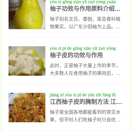
yòu zi gōng xiào yǔ zuò yòng yuán
将从营养学角度出发，带您深入了
作为一种广受欢迎的水果，也常常
柚子功效与作用原料介绍营
liào jiè shào yíng yǎng fèn xī shì yí rén
解柚子榨汁的科学价值与健康功
被问到：柚子是不是“发物”？本文
养分析适宜人群食疗作用食
qún shí liáo zuò yòng shí cái wén huà
效。二、柚子的营养成分解析柚子
将从营养学和中医角度出发，科学
柚子别名文旦、香抛，是芸香科植
材文化
属于芸香科柑橘属植物，其果肉富
解析柚子是否属于“发物”，并探讨
物果实，以广东沙田柚为上品。其
含多种营养成分，主要包括：维生
其作为农产品的营养价值与健康影
味道酸甜略带苦味，富含维生素
素C：每100克柚子果肉中约含
响。什么是“发物”？“发物”是中医
C、钾、果胶及类胰岛素成分，具
yòu zi pí de gōng xiào yǔ zuò yòng
术语，指某些食物可能诱发或加重
有降血糖、降血脂、减肥美肤等功
柚子皮的功效与作用
疾病，尤其在皮肤病、炎症、术后
效。柚肉味甘酸性寒，柚皮味辛苦
恢复等阶段。常见的“发物”包括羊
甘性温，有健脾止咳、理气止痛的
此时，正是柚子大量上市的季节，
肉、海鲜、韭菜等。然而，“发物”
作用。一般人群均可食用，尤其适
大多数人在食用柚子的果肉后，往
的定义缺乏统一标准，多依赖于个
合胃病、咳嗽及心脑肾病患者。但
往把柚皮一丢了之，其实这是很可
体体质、疾病类型及中医经验判
高血压、气虚体弱者不宜多食，脾
惜的。因为柚皮是可以食用的，它
jiāng xī yòu zi pí de yān zhì fāng fǎ
断。现代营养学中
虚便溏及糖尿病患者忌食。需特别
不但营养丰富，而且还具有暖胃、
江西柚子皮的腌制方法 江西
jiāng xī yòu zi pí de yān zhì qiào mén
注意：服药期间（如降压药、抗过
化痰、润化喉咙等食疗作用。柚子
柚子皮的腌制窍门
敏药）禁食柚子，每天建议食用约
皮功效：在众多的秋令水果中，柚
柚子是全国各地都能看到的常见水
50克。
子可算是个头最大的了，一般都在
果，但平时人们吃柚子时只会吃它
1000克以上，它在每年的农历8月15
里面的果肉，取下的柚子皮会直接