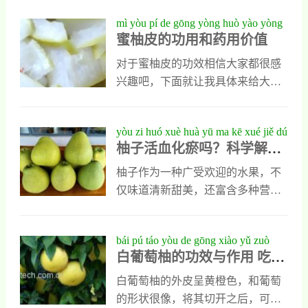
泡水能促进消化柚子皮泡水能促进
作用1、调节情绪调节人类的情绪是
似于梨形，是柠檬黄色的样子，但
mì yòu pí de gōng yòng huò yào yòng
消化，它含有的
葡萄柚油的重要作用，它含有的挥
是日本柚子的果肉是白色或者黄色
蜜柚皮的功用和药用价值
jià zhí
发油和芳香类物质以及天然活性成
的，有白膜隔成瓣，很容易分开，
分都能直接作用于人类的中枢神
吃起来时味酸可口，十分诱人。下
对于蜜柚皮的功效相信大家都很感
经，可以让人类精神保持兴奋，而
面我会为大家详细说明日本柚子的
兴趣吧，下面就让我具体来给大家
且能让神经得到深度放松，人们使
功效与作用，大家看过以后肯定会
介绍一下这个。蜜柚皮的功效1.可
用以后能起到缓解压力和调节情绪
对日本柚子有一个全新的认识。日
以驱除异味2.可以防蚊虫蜜柚皮的
yòu zi huó xuè huà yū ma kē xué jiě dú
的重要作用，能让人们的
本柚子功效与作用1、日本柚子能促
药用价值A柚子皮煮水治小儿肺
柚子活血化瘀吗？科学解读
yòu zi de yíng yǎng jià zhí yǔ gōng
进胎儿发育日本柚子可以增强人类
炎：将柚子吃完后,留皮晾干,放进锅
柚子的营养价值与功效
xiào
体质，它里面含有大量的天然叶
里几块加水一起煮块不要太小,否则
柚子作为一种广受欢迎的水果，不
酸，这种天然物质可以预防孕妇贫
药效减小,但也不宜过大,水不要太多
仅味道清新甜美，还富含多种营养
血，也能促进胎儿发育，并能预防
和煎中药一样连开几次后,把煮的汤
成分。许多人好奇柚子是否具有活
胎儿畸型的发生。2、日本柚子能降
倒进碗里给患儿喝下,连喝几次就会
血化瘀的功效。从中医角度来看，
bái pú táo yòu de gōng xiào yǔ zuò
血糖日本柚子中有
好。B柚子皮煮水治疗冻疮：用晒
柚子性凉，味甘酸，主要作用在于
白葡萄柚的功效与作用 吃白
yòng chī bái pú táo yòu yǒu shén me
干的柚子皮煮水，烧到很浓时取此
理气、消食和降火，并非直接以活
葡萄柚有什么好处
hǎo chù
水热敷冻伤处，但破皮之处忌。热
血化瘀见长。但其丰富的维生素C
白葡萄柚的外皮呈黄橙色，和葡萄
敷的温度要注意，刚开始时，毛巾
和黄酮类物质，有助于改善血液循
的形状很像，将其切开之后，可以