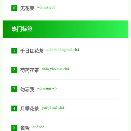
wú huā guǒ
10
无花果
热门标签
qiān rì hóng huā chá
1
千日红花茶
sháo yào huā chá
2
芍药花茶
wù wàng wǒ
3
勿忘我
yuè jì huā chá
4
月季花茶
què shé
5
雀舌