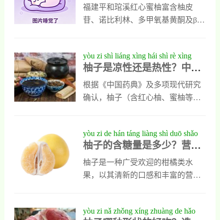
析红心蜜柚（琯溪蜜柚）的6
dà jīng zhǔn jiàn kāng jià zhí
用盐和350克冰糖，还要准备适量清
作用有哪些呢？下面小编就来具体
福建平和琯溪红心蜜柚富含柚皮
大精准健康价值
水和少量的柠檬汁。把新鲜柚子用
告诉大家。煮柚子皮的功效与作用
苷、诺比利林、多甲氧基黄酮及β-
清水打湿，再涂抹适量食用盐，然
1、煮柚子皮能治肺炎柚子皮味苦，
隐黄质等独特活性成分。循证研究
后用力揉搓，把它表面的蜡洗掉以
能理气化痰，也能散寒消炎，还能
表明：每日摄入200g新鲜果肉搭配
yòu zi shì liáng xìng hái shì rè xìng
后再用清水冲
止咳平喘，平时可以用它治疗人类
15g白络，可协同抑制α-葡萄糖苷酶
柚子是凉性还是热性？中医
zhōng yī tǐ zhì biàn shí xià yòu zi de
的肺炎，治疗时可以把取下的柚子
以平稳餐后血糖（降低峰值1.3
体质辨识下柚子的性味归经
xìng wèi guī jīng yǔ kē xué shí yòng
皮晾干，然后取几块一起入锅加清
mmol/L）；通过激活PPARα通路降
根据《中国药典》及多项现代研究
与科学食用指南
zhǐ nán
水煮制，煮好以后取出汤汁服用，
低甘油三酯18.7%与LDL-C 9.2%；
确认，柚子（含红心柚、蜜柚等所
一天可以服用多次，能让肺炎的症
利用生物类黄酮将维C抗氧化效能
有品种）均为明确寒凉之品，不存
状很快好转。2、煮柚子皮能治冻疮
提升210%；发酵产丁酸调节肠道菌
在温性变种。其凉性源于高含量柠
yòu zi de hán táng liàng shì duō shǎo
冬天时人们在寒
群、减轻内毒素血症；修复呼吸道
檬酸、柚皮苷等成分，能通过增加
柚子的含糖量是多少？营养
yíng yǎng yǔ měi shí de wán měi jié hé
纤毛缓解秋冬干燥；并与钾离子协
散热、抗炎降温及高钾钠比调节代
与美食的完美结合
同辅助降压5.2 mmHg。建议优选地
谢。推荐肺胃实热、阴虚火旺者适
柚子是一种广受欢迎的柑橘类水
理标志红心蜜柚，保留橘络，按精
量食用（每日150–200克），但脾胃
果，以其清新的口感和丰富的营养
准剂量食用，可规避药物相互作
虚寒、阳虚体质及经期女性须严格
价值而闻名。很多人都关心柚子的
用，实现靶向营养干预。
限制；服用他汀类或降压药者必须
含糖量问题，尤其是正在控制糖分
yòu zi nǎ zhǒng xíng zhuàng de hǎo
禁食。建议上午食用并配合生姜、
摄入的人群。其实，柚子的天然糖