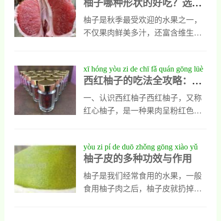
柚子哪种形状的好吃？选对
chī xuǎn duì xíng zhuàng chī chū tián
红枣中和寒性，以安全获益。
分相对较低，每100克果肉中大约含
形状，吃出甜美与营养
měi yǔ yíng yǎng
有9克左右的糖分，属于低至中等升
柚子是秋季最受欢迎的水果之一，
糖指数（GI）食物，适合大多数人
不仅果肉鲜美多汁，还富含维生素
食用。柚子不仅含糖适中，还富含
C、膳食纤维和多种抗氧化物质。
维生素C、膳食纤维以及多种抗氧
然而，在选购柚子时，很多人会忽
xī hóng yòu zi de chī fǎ quán gōng lüè
化物质，有助于增强免疫力、促进
略一个重要的细节：柚子的形状与
西红柚子的吃法全攻略：从
cóng tiāo xuǎn dào měi wèi zhì zuò de
消化和降低胆固醇。对于想要控制
其口感和甜度之间存在密切关系。
挑选到美味制作的详细指南
xiáng xì zhǐ nán
血糖的人来说，适量食用柚子是一
那么，柚子哪种形状的好吃？我们
一、认识西红柚子西红柚子，又称
个不错的选择，但也要注意不要过
从科学角度来解析。一般来说，外
红心柚子，是一种果肉呈粉红色或
量，以免影响血糖稳定。在日常生
形饱满、略微扁圆的柚子更受推
红色的柚子品种，口感清甜、多
活中，柚子不仅可以作为健康零食
荐。这种形状的柚子通常发育均
汁，富含维生素C和膳食纤维，是
yòu zi pí de duō zhǒng gōng xiào yǔ
直接食用，还能用于制作多
匀，果皮紧贴果肉，表明果实成熟
秋冬季节非常受欢迎的健康水果。
柚子皮的多种功效与作用
zuò yòng
度高且糖分积累充足。相比之下，
它不仅可以直接食用，还能用于制
过于细长或上下不对称的柚子可能
作饮品、甜点、沙拉等多种美食。
柚子是我们经常食用的水果，一般
因生长不良或授粉不均，导致果肉
二、西红柚子的基本处理方式1. 挑
食用柚子肉之后，柚子皮就扔掉
干涩或酸味偏重。除了形状，挑选
选优质西红柚子外观：表皮光滑、
了，殊不知，柚子皮的功效与作用
柚子还可以结合其他指标进行综合
无凹陷或斑点，颜色偏黄中带绿为
也不少，如果能够好好利用 柚子皮