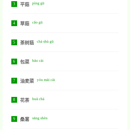
píng gū
3
平菇
cǎo gū
4
草菇
chá shù gū
5
茶树菇
bāo cài
6
包菜
yóu mài cài
7
油麦菜
huā chá
8
花茶
sāng shèn
9
桑葚