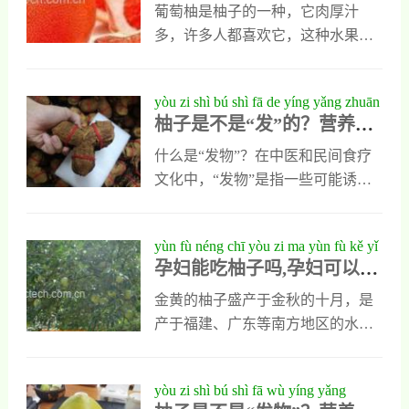
治疗时可以把柚子皮去掉表面的胶
院内有心脏问题而需要快速减肥去
葡萄柚是柚子的一种，它肉厚汁
质，切成细丝，直接用沸水冲泡，
进行心脏搭桥手术的病人。很健康
多，许多人都喜欢它，这种水果原
然后代茶饮用即可。2、柚子皮能治
吧，心脏病人都可以吃的，不怕对
产于亚洲，也叫西柚，是一种营养
肺热咳嗽柚子皮性质寒凉，可以清
身体有影响哦这餐单要连续食十二
和保健功效都很出色的诱人水果。
yòu zi shì bú shì fā de yíng yǎng zhuān
除肺热，也能止
日，再停两日。如有需要再重复食
为了让大家认识和更好的食用这种
柚子是不是“发”的？营养专
jiā gào sù nǐ zhēn xiàng
十二日，再停两日，如此类推。一
水果，小编把葡萄柚图片以及葡萄
家告诉你真相
个阶段时间也就2周不到，适合我这
柚怎么吃都介绍给大家葡萄柚图片
什么是“发物”？在中医和民间食疗
种没有毅力的人在午餐及晚餐中除
葡萄柚怎么吃制作葡萄柚生菜色拉
文化中，“发物”是指一些可能诱发
了西柚外，所有份量也可随意进
1、葡萄柚与生菜一起制成沙拉，是
或加重某些疾病（如皮肤病、过
食，直至饱肚为止。总算8用吃不
人们食用葡萄柚最常见的方式之
敏、炎症等）的食物。这些食物通
yùn fù néng chī yòu zi ma yùn fù kě yǐ
一，大家可以取一个葡萄柚，然后
常具有较强的刺激性或温热属性，
孕妇能吃柚子吗,孕妇可以吃
chī yòu zi
去提外皮，用刀切成小块，然后再
容易引发人体的“上火”反应或诱发
柚子
取一棵生菜取其叶子，清洗干净，
原有疾病的复发。常见的“发物”包
金黄的柚子盛产于金秋的十月，是
然后切成大小均匀的块状。2、再准
括羊肉、海鲜、韭菜、辣椒等。而
产于福建、广东等南方地区的水
备四到五颗圣女果，然后把这些食
柚子作为一种广受欢迎的柑橘类水
果，以广东沙田柚为上品。它味道
材全部放一起，再加入色拉酱和食
果，是否也属于“发物”范畴，一直
酸甜，略带苦味，是医学界公认的
yòu zi shì bú shì fā wù yíng yǎng
用油以及柠檬汁等
是很多人关心的问题。柚子是不是
最具食疗效果的水果。带着孕妇能