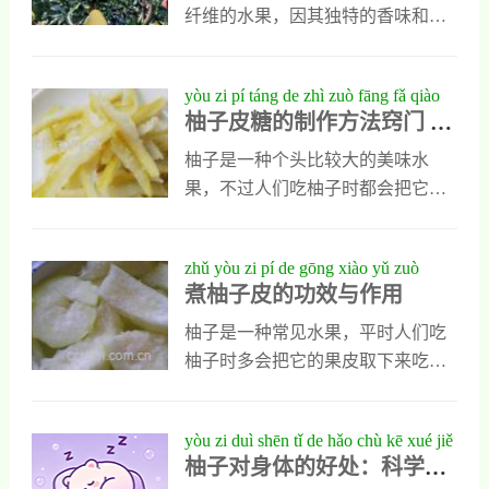
湿热体质的人究竟能不能吃柚子
纤维的水果，因其独特的香味和丰
呢？接下来我们将从营养学和中医
富的营养价值而备受喜爱。然而，
角度进行详细分析。从营养学角度
很多人在购买柚子后会担心它的保
yòu zi pí táng de zhì zuò fāng fǎ qiào
来看，柚子含有丰富的维生素C、
存时间问题。那么，柚子到底可以
柚子皮糖的制作方法窍门 告
mén gào sù nǐ yòu zi pí táng zěn me
钾以及多种抗氧化物质，这些成分
放多少天呢？这主要取决于保存环
诉你柚子皮糖怎么做好
zuò hǎo
有助于增强免疫力和改善体内环
境、柚子的新鲜程度以及是否采取
柚子是一种个头比较大的美味水
境。柚子属于寒凉性水果，适量食
了正确的储存方法。一般来说，在
果，不过人们吃柚子时都会把它的
用可以帮助清热解毒，缓解因湿热
常温下柚子可以保存10-15天左右，
表皮取下来直接扔掉，其实取下的
引起的不适症状。但需要注意的
而在低温环境下（如冰箱冷藏
柚子果皮也有很高的利用价值，它
zhǔ yòu zi pí de gōng xiào yǔ zuò
是，柚子虽然性寒，但如果过量食
室），则可以延长至20-30天。柚子
营养价值也很高，可供人类食用，
煮柚子皮的功效与作用
yòng
用，可
的保存时间与外部环境密切相关。
用它制作柚子皮糖就是它的常见吃
温度是影响柚子保存的关键因素之
法，今天为大家介绍的就是柚子皮
柚子是一种常见水果，平时人们吃
一。在常温条件下，温度过高会导
糖的制作方法与窍门，能让大家轻
柚子时多会把它的果皮取下来吃里
致柚子失水变干，果皮失去光泽，
松学会柚子皮糖怎么做。柚子皮糖
面的果肉，对柚子皮并不重视，其
甚至出现腐烂现象。因此，建议将
的制作方法窍门1、制作柚子皮糖时
实柚子皮也有很高的利用价值，平
yòu zi duì shēn tǐ de hǎo chù kē xué jiě
柚子存放在阴凉通风的地
需要准备新鲜的柚子皮，可以准备
时可以用它煮水喝，对人类身体有
柚子对身体的好处：科学解
xī hóng xīn mì yòu guǎn xī mì yòu de
12个新鲜的柚子，然后准备适量食
多种好处，那么煮柚子皮的功效与