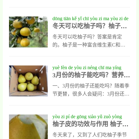
温度不可太烫，可抖抖热气再敷。
环，间接支持了这一功能的实现。
看到白色的瓤，故而被称之为白葡
待冻伤处适应后逐渐增加
现代研究表明，柚子中的某些活性
萄柚。白葡萄柚是甜橙和柚子杂交
dōng tiān kě yǐ chī yòu zi ma yòu zi de
成分确实对促进血液流动有一定帮
出来的，白葡萄柚的功效极高，因
冬天可以吃柚子吗？柚子的
yíng yǎng yǔ dōng jì shí yòng zhǐ nán
助。例如，柚子皮中含有的柚皮苷
为白葡萄柚的营养物质很多，当中
营养与冬季食用指南
是一种天然黄酮类化合物，能够增
含有大量的维生素c和钾。白葡萄柚
冬天可以吃柚子吗？答案是肯定
强毛细血管弹性，减少血栓形成的
的功效与作用1、可以美白皮肤白葡
的。柚子是一种富含维生素C和多
风险。此外，柚子富含钾元素，有
萄柚当中的维生素C含量极高，虽
种抗氧化物质的水果，非常适合在
助于调节体内钠钾平衡，从而降低
然吃起来有点酸味，但是，却可以
寒冷的冬季食用。冬季气候干燥，
yuè fèn de yòu zi néng chī ma yíng
高血压风险，进一步保护心血管健
让皮肤白起来。现代社会，以白为
人体容易出现上火、喉咙干涩等问
3月份的柚子能吃吗？营养专
yǎng zhuān jiā dài nǐ quán miàn jiě xī
美，虽然说人的肤质天生就注定了
题，而柚子具有清热润肺的功效，
家带你全面解析
的，但是，却也可以通过后天的努
能够有效缓解这些不适。此外，柚
一、3月份的柚子还能吃吗？随着季
力来改善，除了要做好防晒措施之
子中的果胶成分还能帮助降低胆固
节更替，很多人会疑问：3月份还能
外，可以通过吃白葡萄柚吃出来。
醇，促进消化系统健康。从营养学
不能吃柚子？答案是肯定的——3月
2、可以抗氧化白葡萄柚当中含有大
角度来看，柚子含有大量的维生素
份的柚子是可以吃的，但需要根据
yòu zi pí de gōng xiào yǔ zuò yòng
量的维生素C
C，每100克果肉中就含有约41毫克
柚子的品种和储存情况来判断其品
柚子皮的功效与作用 柚子皮
yòu zi pí de yòng tú
的维生素C，这相当于每日所需量
质和营养价值。柚子（Citrus
的用途
的50%以上。冬季是感冒高发季
maxima）属于芸香科柑橘属水果，
冬天来了，又到了人们吃柚子季节