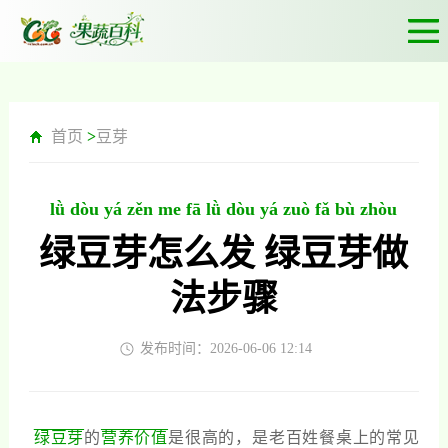
首页
>
豆芽
lǜ dòu yá zěn me fā lǜ dòu yá zuò fǎ bù zhòu
绿豆芽怎么发 绿豆芽做
法步骤
发布时间：2026-06-06 12:14
绿豆芽
的
营养价值
是很高的，是老百姓餐桌上的常见