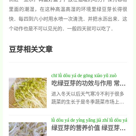
里面的潮湿，在这种高温高湿的环境里绿豆芽长得很
快．每四到六小时用水喷一次清洗．并把水沥出来．这
个动作也是不可以见光的．一般四天就可以吃了．
豆芽相关文章
chī lǜ dòu yá de gōng xiào yǔ zuò
吃绿豆芽的功效与作用 常吃
yòng cháng chī lǜ dòu yá yǒu shén me
绿豆芽有什么好处
hǎo chù
进入冬天以后天气寒冷不利于很多
蔬菜的生长于是冬季蔬菜市场上的
品种就比较少，绿豆芽就会成了人
们餐桌上的常见菜，它口感鲜嫩滋
lǜ dòu yá de yíng yǎng jià zhí lǜ dòu yá
味略甜，营养价值极高，经常食用
绿豆芽的营养价值 绿豆芽的
de gōng xiào yǔ zuò yòng
还能清热解毒防癌抗癌，想知道常
功效与作用