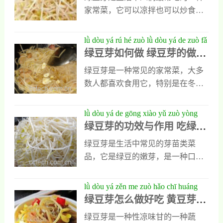
与大家的做法有很大关系，一会我
害，平时人们在喝酒以后，及时用
家常菜，它可以凉拌也可以炒食，
会专门介绍绿豆芽的经典做法，让
绿豆芽煮水喝就能让人们酒后出现
口感鲜嫩味道诱人。绿豆芽不但好
大家对绿豆芽的做法有一个全面的
的身体不适症状很快减轻。2、预防
吃，而且营养丰富，平时人们食用
lǜ dòu yá rú hé zuò lǜ dòu yá de zuò fǎ
了解，同是也能知道它怎么做最好
口腔溃疡平时多吃一些绿豆牙，还
以后对身体有多种好处，那么绿豆
绿豆芽如何做 绿豆芽的做法
dà quán
吃。1、酸辣绿豆芽好吃平时把绿豆
能有效预防口腔
芽的营养价值到底有多高呢？想具
大全
芽做成酸辣绿豆芽特别好吃，制作
绿豆芽是一种常见的家常菜，大多
体了解，可以随小编一起去看看。
时需要准备绿豆芽三百克，胡萝卜
数人都喜欢食用它，特别是在冬天
绿豆芽的营养价值1、绿豆芽水分含
一百克，油、盐以及葱和干辣椒还
的餐桌上，绿豆芽更是十分常见。
量高绿豆芽中含有大量的水分，可
有醋等食材都要适量准备一些。把
那么绿豆芽的做法你们了解吗？如
lǜ dòu yá de gōng xiào yǔ zuò yòng
以满足人体对水分的需要，而且它
绿豆芽洗好以后去掉水分，把红辣
果不了解可以看看下面我对绿豆芽
绿豆芽的功效与作用 吃绿豆
chī lǜ dòu yá de hǎo chù
的热量特别低，能促进人体代谢，
椒和胡萝卜全部切
做法大全的介绍，看过以后就能为
芽的好处
除此以外，绿豆芽中还含有大量的
绿豆芽是生活中常见的芽苗类菜
家人做出不同口味的绿豆芽了。绿
膳食纤维，这种物质也能促进人类
品，它是绿豆的嫩芽，是一种口感
豆芽的做法 绿豆芽的做法大全1、
肠胃蠕动，加快身体内垃圾的排
细嫩，营养丰富的家常菜品，很多
辣炒绿豆芽辣炒绿豆芽是爱辣一族
出，平时经常食用绿豆芽既能补
人都喜欢食用它。那么绿豆芽有什
lǜ dòu yá zěn me zuò hǎo chī huáng
的最爱，平时炒制时需要准备五百
水，又能预防便秘和肥胖。2、绿豆
么功效与作用呢？下面小编就带大
绿豆芽怎么做好吃 黄豆芽的
dòu yá de zuò fǎ dà quán
克绿豆芽，四五个辣椒，和少量葱
芽维生素含量高绿豆芽
家去好好了解一下。绿豆芽的功效
做法大全
花，把绿豆芽洗好，炒锅放油，加
绿豆芽是一种性凉味甘的一种蔬
与作用1、绿豆芽能治口腔溃疡绿豆