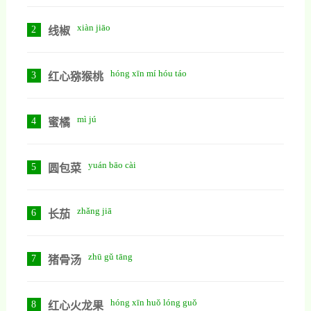
xiàn jiāo
2
线椒
hóng xīn mí hóu táo
3
红心猕猴桃
mì jú
4
蜜橘
yuán bāo cài
5
圆包菜
zhǎng jiā
6
长茄
zhū gǔ tāng
7
猪骨汤
hóng xīn huǒ lóng guǒ
8
红心火龙果