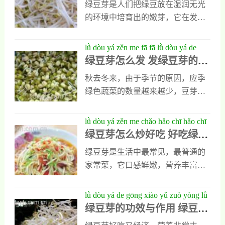
绿豆芽是人们把绿豆放在湿润无光
吃绿豆芽的好处有哪些可以我一起
的环境中培育出的嫩芽，它在发芽
去看看。吃绿豆芽的功效与作用1、
的过程中会产生大量维生素c而且它
清热去火绿豆芽是一种性质微寒的
含有的植物蛋白也会转化成人体必
lǜ dòu yá zěn me fā fā lǜ dòu yá de
健康蔬菜，人们吃绿豆芽以后能清
需的氨基酸。绿豆芽口感鲜嫩，营
绿豆芽怎么发 发绿豆芽的方
fāng fǎ jì qiǎo
热解毒，也能清热去火，它含有的
养丰富，保健功效十分出色，它适
法技巧
核黄素和维生素c等物质在被人体吸
秋去冬来，由于季节的原因，应季
合清炒也适合做汤，下面是对它营
收后，能消除口腔中的炎症，而且
绿色蔬菜的数量越来越少，豆芽又
养价值以及功效作用的具体介绍，
能促进口腔中溃疡面愈合，它对人
成了人们餐桌上的常见菜，但是受
大家可以认真了解一下。绿豆芽的
类经常出现的口舌生疮和口腔溃疡
市场上毒豆芽存在的影响，很多人
lǜ dòu yá zěn me chǎo hǎo chī hǎo chī
营养价值绿豆芽是一种营养价值极
以及咽喉肿痛都有良好缓解作用。
都不敢购买外面的豆芽怕不安全，
绿豆芽怎么炒好吃 好吃绿豆
lǜ dòu yá de chǎo fǎ jiào chéng
高的食材，它不但含有丰富的植物
2、预防癌症人
都想自己在家中发豆芽。而是绿豆
芽的炒法教程
蛋白，还含有多种人体必需的氨基
绿豆芽是生活中最常见，最普通的
芽应该怎么发呢？它在操作时有哪
酸，特别是天门冬氨酸和赖氨酸以
家常菜，它口感鲜嫩，营养丰富，
些方法技巧呢？绿豆芽怎么发1、在
及苏氨酸等物质的含量比较高，能
含有丰富的蛋白质和脂肪以及碳水
家中自己发绿豆芽时，应该准备适
促进人体代谢，也能提高大脑功
化合物，人们食用以后对身体有诸
lǜ dòu yá de gōng xiào yǔ zuò yòng lǜ
量的新鲜绿豆，陈年绿豆出芽率特
能，而且能保护人类的心脏，另外
多好处。但绿豆芽怎么炒才好吃
绿豆芽的功效与作用 绿豆芽
dòu yá de yíng yǎng jià zhí
别低，不适合用来发豆芽。再准备
它含有的维生素c还
呢？一会我就把它做法教程写出来
的营养价值
一块干净的棉布和一个盘子，另外