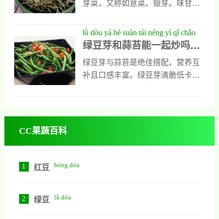
芽菜，又称如意菜、银芽。味甘性
近年来的新时尚。豆芽始见载于神
素，对口腔溃疡的人很适合食用；
寒，入胃经，具有清热解毒、醒酒
农本草经，作为中品收载，系以黑
4. 它还富含膳食纤维，是便秘患者
利尿的功效。在发芽过程中维生素
lǜ dòu yá hé suàn tái néng yì qǐ chǎo
豆所制，且有性味、功效的记载，
的健康蔬菜，有预防
C大幅增加，营养价值高于绿豆。
绿豆芽和蒜苔能一起炒吗？
ma yī dào qīng shuǎng cuì nèn de jiā
说明应用已久。绿豆芽始见载于东
富含维生素C、核黄素和膳食纤
营养搭配与烹饪全解析
cháng xiǎo chǎo quán gōng lüè
京梦华录。至明清之际，豆芽已入
绿豆芽与蒜苔是绝佳搭配，营养互
维，能预防坏血病、降低胆固醇、
食籍。据茶余客话称，绿豆芽被作
补且口感丰富。绿豆芽清脆低卡，
防心血管病、促排便、防消化道癌
为太庙荐新之品。18世纪华人将豆
富含维C与膳食纤维；蒜苔脆嫩含
症，且热量低，适合减肥。烹调宜
芽带入欧美，到20世纪后期被国际
大蒜素，抗菌消炎。制作关键在于
配姜丝、加醋，脾胃虚寒者忌食。
现代营养学界所重视，在西方
大火快炒保持爽脆，先炒蒜苔断
每次约30克。
生，再下控干水分的豆芽，全程不
CC果蔬百科
超过3分钟。调味用盐、生抽、蚝油
和少许白糖，出锅前滴两滴白醋提
鲜。这道菜寒温平衡，适合家庭日
hóng dòu
1
红豆
常、减脂或素食人群，简单快手又
开胃下饭。
lǜ dòu
2
绿豆