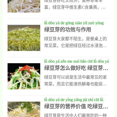
绿豆芽好吃又经济，营养非常丰
分享给大家。好吃绿豆芽的炒法教
还要准备适量的清水和水桶以及漏
富，绿豆芽中维生素C含量高，绿
程酸辣绿豆芽1、绿豆芽放醋和辣椒
水盘。2、把准备好的绿豆放在盆
豆芽的功效与作用很多，还有较高
一起炒，特别好吃，在炒的时候需
中，加入足量的清水，浸泡24小
的营养价值，一起来看看吧。绿豆
lǜ dòu yá de gōng xiào yǔ zuò yòng
要准备新鲜绿豆芽350克，胡萝卜一
时，这时绿豆会吸水膨胀，把泡好
芽的功效与作用1.解暑 绿豆芽适合
绿豆芽的功效与作用
百克，食用油和盐以及干辣椒，还
的绿豆取出以后，
夏天食用，有解暑的功效，绿豆芽
有葱和醋等调味料各适量。2、把准
绿豆芽大家都不陌生，是餐桌上的
能够通经脉，去除身体中的暑气，
备好的绿豆芽洗净以后去掉水分，
常见菜，它是把绿豆经过水浸泡以
有清热的效果，还能够帮助身体中
用开水焯一下，把胡萝卜切成丝
后发出的绿豆嫩芽，其口感鲜嫩，
毒素的排出。2.镇静 绿豆芽对于人
状，干辣椒和葱全部切碎。在炒锅
营养丰富，可以炒食也可以凉拌，
lǜ dòu yá zěn me zuò hǎo chī lǜ dòu yá
体中的血管以及肌肤有帮助作用，
中放油加热后，先把干辣椒和葱入
能制成味道不同的美味菜品，人们
绿豆芽怎么做好吃 绿豆芽的
de zuò fǎ bù zhòu jiào chéng
还能够缓解人体的紧张情绪。要是
锅炒香。3、随后
食用以后对身体有多种好处，那么
做法步骤教程
你长期处于工作状态，就吃点绿豆
绿豆芽可以说是生活中最常见的家
吃绿豆芽的好处是什么呢？大家看
芽吧。3.缓解口腔溃疡 口腔溃疡影
常菜，而且它能清热解毒也能促进
过下面对它功效的具体介绍就能明
响我们的健康，还影响到我们吃
消化，还能预防三高，人们食用以
白。1、解酒解酒是绿豆芽的重要功
饭。绿豆芽中含有核黄素，能够缓
后对身体有多种好处。不过绿豆芽
lǜ dòu yá de yíng yǎng jià zhí chī lǜ
效之一，它含有大量天然分解酶，
解口腔溃疡的问题。4.缓解便秘
这种菜品本身味淡，平时很多人感
绿豆芽的营养价值 吃绿豆芽
dòu yá de hǎo chù
能促进人体内酒精毒素的分解与代
觉它做好以后没味道不好，其实这
的好处
谢，也能减少他们对人类肝脏的伤
绿豆芽是生活中人们最常吃的一种