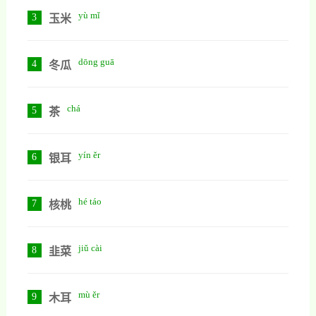
yù mǐ
3
玉米
dōng guā
4
冬瓜
chá
5
茶
yín ěr
6
银耳
hé táo
7
核桃
jiǔ cài
8
韭菜
mù ěr
9
木耳