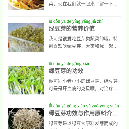
热以后放入辣椒 炒香，再放入葱花
菜，现在我们就一起来了解一下绿
芽是一种可以清热解毒的特色菜
然后放入绿豆芽快速炒制，等绿豆
豆芽怎么做好吃，黄豆芽的做法大
品，它含在大量的维生素C和一些
芽变软以后加入少量生抽和醋，然
全吧。绿豆芽怎么做好吃 黄豆芽的
lǜ dòu yá de yíng yǎng jià zhí
天然的核黄素，这些物质都能消炎
后加入食用盐，炒匀以后直接出锅
做法大全 绿豆芽有很好的清暑作用
绿豆芽的营养价值
杀菌，也能止痛还能促进人体细胞
即可食用。2
可以解毒，同时也可以补肾，有很
再生，可以让溃疡面快速愈合。2、
我可是很爱吃豆芽类蔬菜的哦，特
好的利尿作用，绿豆芽还有很好的
绿豆芽能预防消化道癌症绿豆芽对
别喜欢吃绿豆芽，大家和我一起了
降血压和软化血管的作用。绿豆芽
人类高发的消化道癌症有良好的预
解一下吧。绿豆芽介绍食用芽菜是
的吃法是很多。 1.炒绿豆芽：先把
防功效，平时多吃绿豆芽可以让肠
近年来的新时尚，芽菜中以绿豆芽
lǜ dòu yá de gōng xiào
青椒洗干净以后再切成丝，再把绿
癌和胃癌的发生机率大大下降。因
最为便宜，而且营养丰富，是自然
绿豆芽的功效
豆芽洗干净以后再淋水，再把油锅
为绿豆芽中含有大
食用主义者所推崇的食品之一。绿
烧热，把青椒入锅炒一下，再把绿
你可别小看小小的绿豆芽，绿豆芽
豆在发芽的过程中，维生素C会增
豆芽放进去爆炒，再加入适量的白
可是是坏血病的克星哦，对治疗坏
加很多，所以绿豆芽的营养价值比
醋再炒，这样吃起来就特别的清甜
血病很有好处的。绿豆芽是豆科植
绿豆更大。绿豆芽营养价值1. 豆芽
了。2.韭菜炒绿豆芽：先把绿豆牙
物绿豆的种子浸泡后发出的嫩芽，
lǜ dòu yá gōng xiào yǔ zuò yòng yuán
中含有丰富的维生素C,可以治疗坏
清洗干净，再把韭菜切成段，把油
绿豆在发芽的过程中，维生素C会
绿豆芽功效与作用原料介绍
liào jiè shào yíng yǎng fèn xī shì yí rén
血病； 2. 它还有清除血管壁中胆固
锅
增加很多，所以绿豆芽的营养价值
营养分析适宜人群食用指导
qún shí yòng zhǐ dǎo shí cái wén huà
醇和脂肪的堆积、防止心血管病变
绿豆芽是以绿豆为原料发芽而成的
比绿豆更大。因此，食用绿芽菜是
食材文化
的作用； 3. 绿豆芽中还含有核黄