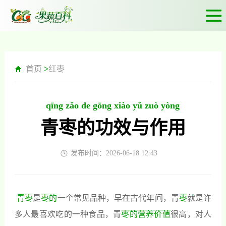
首页
>
红枣
qīng zǎo de gōng xiào yǔ zuò yòng
青枣的功效与作用
发布时间：2026-06-18 12:43
青枣
是
枣的
一个常见品种，早在古代年间，青
枣
就是许
多人最喜欢吃的一种食品，青
枣的营养价值
很高，对人