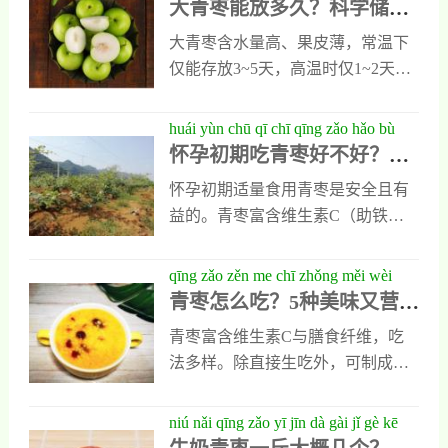
大青枣能放多久？科学储存
chǔ cún yán cháng bǎo xiān qī de shí
量食用。科学食用青枣，能获得低
每日摄入200-300克，上午或运动后
延长保鲜期的实用指南
yòng zhǐ nán
负担、高营养的优质水果体验。
大青枣含水量高、果皮薄，常温下
食用更佳。合理控制总量，青枣是
仅能存放3~5天，高温时仅1~2天。
减脂期理想的健康水果选择。
冰箱冷藏（4~8℃）可延长至7~10
天，需剔除坏果、勿水洗、用纸巾
huái yùn chū qī chī qīng zǎo hǎo bù
包裹后放入透气容器。冷冻或制干
怀孕初期吃青枣好不好？营
hǎo yíng yǎng zhuān jiā shēn dù jiě xī
可保存数月至一年，但鲜食口感下
养专家深度解析青枣对孕妇
qīng zǎo duì yùn fù de yì chù yǔ zhù yì
怀孕初期适量食用青枣是安全且有
降。科学储存可延缓失水软化，保
的益处与注意事项
shì xiàng
益的。青枣富含维生素C（助铁吸
留维生素C等营养。建议尽早食
收防贫血）、钾（缓疲劳水肿）及
用，避免与苹果等乙烯水果混放。
膳食纤维（改善便秘），属低升糖
qīng zǎo zěn me chī zhǒng měi wèi
水果，不易引起血糖剧烈波动。建
青枣怎么吃？5种美味又营养
yòu yíng yǎng de qīng zǎo chī fǎ quán
议每日食用1-2个（约100-150克），
的青枣吃法全攻略，轻松解
gōng lüè qīng sōng jiě suǒ shuǐ guǒ xīn
青枣富含维生素C与膳食纤维，吃
注意去皮、洗净并搭配坚果或酸
锁水果新体验
tǐ yàn
法多样。除直接生吃外，可制成青
奶。但脾胃虚寒或高血糖孕妇需慎
枣柠檬蜂蜜饮、青枣银耳炖雪梨、
食。总体而言，科学食用青枣能辅
青枣酸奶坚果杯、青枣小米粥等。
niú nǎi qīng zǎo yī jīn dà gài jǐ gè kē
助孕早期营养与胎儿发育。
关键处理步骤：用小苏打浸泡、软
xué jiě xī niú nǎi qīng zǎo de zhòng