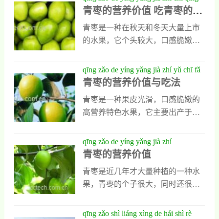
酯和胆固醇，经常用它泡水喝，能
多人最喜欢吃的一种水果。青枣不
青枣的营养价值 吃青枣的好
zǎo de hǎo chù yǒu něi xiē
丰富的天然多糖和大量葡萄糖，除
起到降脂减肥的重要
但味道诱人，它的保健功效也很出
处有哪些
此以外，它还含有一些维生素c和核
青枣是一种在秋天和冬天大量上市
色，一会我会带大家去了解，同时
黄素以及硫胺素等多种对人体有益
的水果，它个头较大，口感脆嫩，
也会告诉大家它的食用方法有哪
的营养成分，人们食用以后能滋补
甘甜，爽口，多出于中国的台湾地
些。功效与作用1、增强身体免疫力
身体，也能促进免疫细胞再生，能
区。青枣的营养价值特别高，平时
qīng zǎo de yíng yǎng jià zhí yǔ chī fǎ
平时多吃一些青枣，能有效提高身
有效提高人体的免疫功能。2、镇静
人们食用以后对身体有多种好处。
青枣的营养价值与吃法
体免疫力，因为青枣中含有大量的
安神补益气血平时
下面是我对青枣营养价值的详细介
天然果糖和葡萄糖，它还含有一些
青枣是一种果皮光滑，口感脆嫩的
绍，有兴趣的朋友可以重点了解一
维生素c和核黄素以及胡萝卜素等多
高营养特色水果，它主要出产于东
下。青枣的营养价值 吃青枣的好处
种微量元素，对人类身体有明显不
北林区，是当最重要的地方特产之
有哪些1、青枣的营养价值青枣的营
良作用，平时经常食用既能提高身
一。为了增加大家对青枣的了解，
qīng zǎo de yíng yǎng jià zhí
养价值特别高，它含有大量的糖类
体免疫力，也能提高人体的抗病能
今天小编就对青枣的营养价值做一
青枣的营养价值
物质，其中葡萄糖和果糖以及低聚
力。2、保护肝脏
个专门的介绍，同时也会把它的具
糖的含量都很高，另外青枣中还含
青枣是近几年才大量种植的一种水
体吃法写出来告诉大家。青枣的营
有一些维生素和贡，硫胺素与胡萝
果，青枣的个子很大，同时还很清
养价值与吃法1、青枣的营养价值青
卜素以及尼克酸，这些物质对人体
甜，现在我们就一起来了解一下青
枣中含有大量的天然果糖和纤维
的身体都有很强的补养作用，平时
枣的营养价值吧。青枣的营养价值
qīng zǎo shì liáng xìng de hái shì rè
素，还有多种维生素和矿物质，其
食用可以提高人类身体的免疫力，