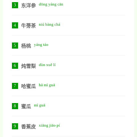
dōng yáng cān
3
东洋参
niú bàng chá
4
牛蒡茶
yáng táo
5
杨桃
dùn xuě lí
6
炖雪梨
hā mì guā
7
哈蜜瓜
mì guā
8
蜜瓜
xiāng jiāo pí
9
香蕉皮