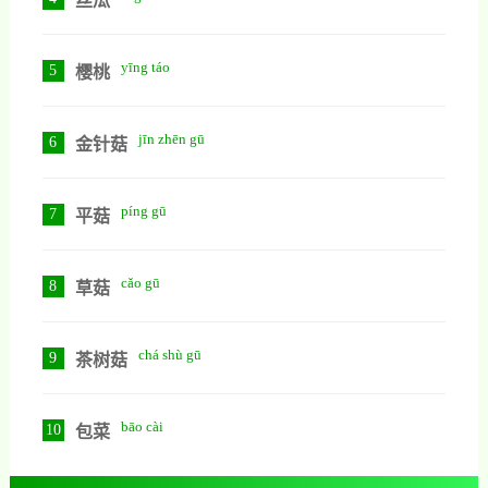
丝瓜
yīng táo
5
樱桃
jīn zhēn gū
6
金针菇
píng gū
7
平菇
cǎo gū
8
草菇
chá shù gū
9
茶树菇
bāo cài
10
包菜