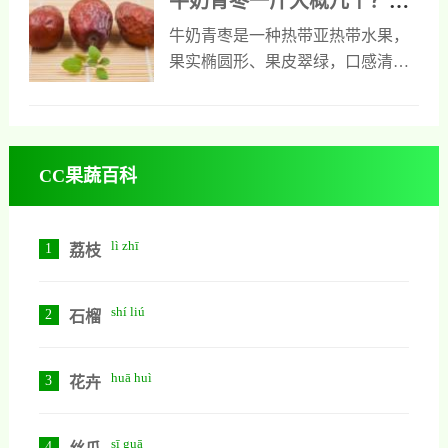
牛奶青枣一斤大概几个？科
毛刷轻刷、流水冲洗后擦干，现切
学解析牛奶青枣的重量、数
liàng shù liàng yǔ yíng yǎng jià zhí
牛奶青枣是一种热带亚热带水果，
现吃防氧化。建议每日不超过200
量与营养价值
果实椭圆形、果皮翠绿，口感清脆
克，糖尿病患者及脾胃虚寒者慎
多汁，带淡淡奶香。一斤（500克）
食。冷藏可存5-7天。科学食用青
牛奶青枣的数量取决于单果重量：
枣，兼顾美味与营养。
特级果（≥90克）约5-6个，一级果
（70-89克）约6-7个，二级果（60-
CC果蔬百科
69克）约7-8个。其营养丰富，每
100克含维生素C约68毫克、膳食纤
维2.5克、钾230毫克，属低升糖水
lì zhī
1
荔枝
果。建议每日食用不超过300克，可
鲜食、搭配酸奶或燕麦。
shí liú
2
石榴
huā huì
3
花卉
sī guā
4