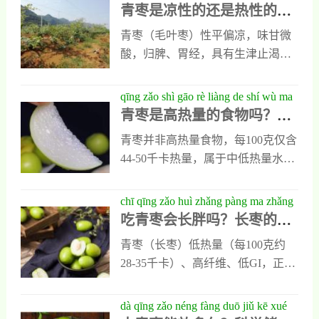
1.青枣的营养价值一 大青枣是一种
青枣是凉性的还是热性的？
xìng de zhōng yī tǐ zhì yǔ yíng yǎng
中维生素C的含量最高。很多人都
能让人体的抗病
特别好的一种水果，自古人们就知
中医体质与营养学双视角解
xué shuāng shì jiǎo jiě xī
会把它叫做维生素c果，人们食用青
青枣（毛叶枣）性平偏凉，味甘微
道吃枣会有长生不老的功效，青枣
析
枣以后，可以加快血液循环，也能
酸，归脾、胃经，具有生津止渴、
营养丰富，同时也可以净化人体的
提高身体的抗氧化能力，对美容养
健脾消食、清热润燥之效。现代营
血液，是可以帮助人们消化的，常
颜延缓衰老也有一定的好处。2、青
养学证实其高水分、高维生素C及
qīng zǎo shì gāo rè liàng de shí wù ma
吃青枣是有很好的美容作用的。 2.
枣可以煎汤平时青枣除了可以直接
丰富有机酸结构，与“清热生津”功
青枣是高热量的食物吗？真
zhēn xiàng jiē mì qīng zǎo de rè liàng
青枣的营养价值二 青枣的营养价值
食用以外，
效高度吻合。湿热体质及阴虚火旺
相揭秘：青枣的热量与营养
yǔ yíng yǎng jià zhí quán jiě xī
二青枣是一种肉特别鲜嫩的一种水
青枣并非高热量食物，每100克仅含
者适宜食用，而脾胃虚寒者应慎
价值全解析
果，同时肉质很好的作用脆，同时
44-50千卡热量，属于中低热量水
食。最佳食用方式为鲜食，每日建
汁也很多，青枣的适度也很高，口
果。它富含维生素C（200-300毫
议成人不超过300克，儿童100-150
感是特别不错的，风味也很独特，
克/100克，是柑橘的3倍）、膳食纤
chī qīng zǎo huì zhǎng pàng ma zhǎng
克。科学认识青枣的性味，有助于
青枣有着热带小苹果维生素丸
维、钾元素及黄酮类抗氧化物，兼
吃青枣会长胖吗？长枣的热
zǎo de rè liàng yǔ yíng yǎng jià zhí
因体施膳，发挥其清凉解暑的营养
具补水、增强免疫和调节血压等作
量与营养价值全解析
quán jiě xī
价值。
青枣（长枣）低热量（每100克约
用。成人每日建议食用1-2个（约
28-35千卡）、高纤维、低GI，正常
150克），可作为减脂或日常营养补
食用不会长胖，反而有助维持体
充。糖尿病患者应限量（单次不超
重。过量食用、搭配高糖食物或将
dà qīng zǎo néng fàng duō jiǔ kē xué
过100克），肠胃敏感者避免空腹大
胀气误认为发胖是常见误解。建议