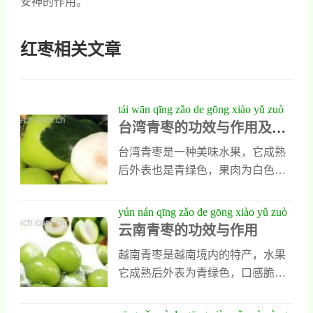
安神的作用。
红枣相关文章
tái wān qīng zǎo de gōng xiào yǔ zuò
台湾青枣的功效与作用及禁
yòng jí jìn jì
忌
台湾青枣是一种美味水果，它成熟
后外表也是青绿色，果肉为白色，
还有大量的果汁味道甘甜，比普通
的枣要大一些，外观与苹果相似，
yún nán qīng zǎo de gōng xiào yǔ zuò
它有着热带小苹果的称号，今天为
云南青枣的功效与作用
yòng
大家介绍的是台湾青枣的功效与作
越南青枣是越南境内的特产，水果
用及禁忌，能让大家对它有更全面
它成熟后外表为青绿色，口感脆
的了解。台湾青枣的功效与作用1、
嫩，果肉的颜色比较浅，还有大量
镇静安神镇静安神是台湾清枣的重
果汁能为人体补充维生素和多糖，