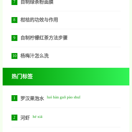
自制绿茶粉面膜
7
柑桔的功效与作用
8
自制柠檬红茶方法步骤
9
杨梅汁怎么洗
10
热门标签
luó hàn guǒ pào shuǐ
1
罗汉果泡水
hé xiā
2
河虾