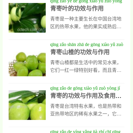
qīng zǎo yè de gōng xiào yǔ zuò yòng
要功效，因为人们吃台湾青枣以
也能减肥瘦身，云南青枣的功效与
青枣叶的功效与作用
后，能吸收丰富的类黄酮和葡萄糖
作用还有很多，想具体了解可以随
苷，这些物质具有镇静催眠等多种
青枣是一种主要生长在中国台湾地
我一起去看看。云南青枣的功效与
功效，能提高人类中枢神经功能并
区的热带水果，他的果实成熟后代
作用1、保护心血管云南青枣对人类
能缓解人类焦虑抑郁的。绪，能有
表为青绿色，而且口感脆嫩，味道
心血管有特别好的保护作用，因为
效提高人类睡眠质量，也能预防缓
甘甜，是一种外观与苹果特别相似
qīng zǎo shān zhā de gōng xiào yǔ zuò
云南青枣中含有丰富维生素C和一
解神经衰弱。2、预防癌症平时多吃
的存在。青枣这种植物不但果实能
青枣山楂的功效与作用
yòng
些微量元素钾，还含有多种天然活
一些台湾青枣，还能
吃，叶子也有很高的利用价值，能
性成分，这些物质被人体吸收后，
青枣山楂都是生活中的常见水果，
制成茶叶泡水喝也能入药，下面是
能提高人类血管的韧性也能增强血
它们一红一绿特别好看，而且青枣
对青枣叶功效与作用的具体介绍，
管壁的弹性，可净化血液，促进血
味甜，山楂味酸两者搭配在一起
需要的人可以认真看一看。青枣叶
液循环，也能防止心血管出现病
吃，特别合适，其实它们除了诱人
qīng zǎo de gōng xiào yǔ zuò yòng jí
的功效与作用1、降脂减肥降脂减肥
变。2、提高抗病能力平时人们多吃
味道和美丽的外表以外，还有多种
青枣的功效与作用及食用方
shí yòng fāng fǎ
是青枣叶的重要功效，这种低脂低
云南青枣还能提高身体
保健功效存在，为了让大家对它们
法
热量的健康食材能加快人体内多余
青枣是台湾特有水果，也是热带和
能多一些了解，下面小编就对它们
脂肪燃烧和代谢，人们把它晒干以
亚热带地区的稀有水果之一，它营
做一个分别的介绍。青枣的功效与
后泡水喝能促进身体内脂肪分解和
养丰富，口感脆嫩，还有多种对人
作用1、提高身体免疫力青枣能有效
排除，而且能清理血液中的甘油三
体有益的维生素和微量元素，是很
qīng zǎo de yíng yǎng jià zhí chī qīng
提高人体免疫力，因为青枣中含有