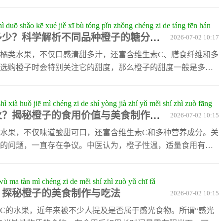
名为“柠檬烯”（limonene）的天然化合物，主要存在于橙皮和
烯具有一定的抗癌潜力，尤其在预防前列腺癌方面受到关注。
hì duō shǎo kē xué jiě xī bù tóng pǐn zhǒng chéng zi de táng fēn hán
（naringin）和橙皮苷（hesperidin）也显示出抗炎与抗氧
多少？科学解析不同品种橙子的糖分含
2026-07-02 10:17
腺组织的炎症反应。除了柠檬烯和类黄酮外，橙子还富含β-胡
橘类水果，不仅口感清甜多汁，还富含维生素C、膳食纤维和多
选购橙子时会特别关注它的甜度，那么橙子的甜度一般是多少
其品种、成熟度、产地气候以及采摘时间等因素密切相关。根
据，普通橙子的甜度通常以可溶性固形物（TSS）来衡量，单位
hì xià huǒ jiē mì chéng zi de shí yòng jià zhí yǔ měi shí zhì zuò fāng
来说，市场上常见的橙子甜度范围在10°Brix到13°Brix之间。例
火？揭秘橙子的食用价值与美食制作方
2026-07-02 10:15
°Brix，而血橙和冰糖橙则可能略高，达到13°Brix甚至更高。
水果，不仅味道酸甜可口，还富含维生素C和多种营养成分。关
的问题，一直存在争议。中医认为，橙子性温，适量食用有助
但如果过量食用，则可能引起上火症状，如喉咙痛或口腔溃
量是关键。橙子不仅可以直接食用，还能通过不同的烹饪方式
wù ma tàn mì chéng zi de měi shí zhì zuò yǔ chī fǎ
将橙子切片后加入蜂蜜和姜丝，蒸熟后可以成为一道滋润喉咙
？探秘橙子的美食制作与吃法
2026-07-02 10:15
喝，有助于缓解疲劳和提神醒脑。此外，橙子还可以搭配其他
美味。为了更好地享受橙子带来的好
C的水果，近年来被不少人提及是否属于感光食物。所谓“感光