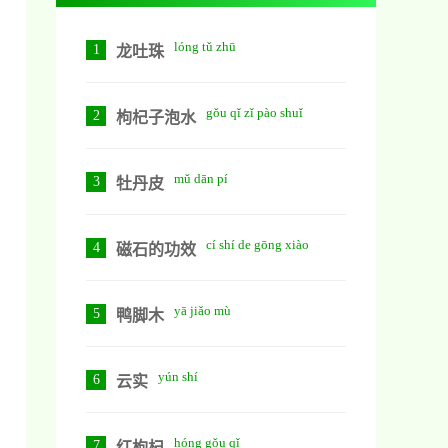
lóng tǔ zhū
1
龙吐珠
gǒu qǐ zǐ pào shuǐ
2
枸杞子泡水
mǔ dān pí
3
牡丹皮
cí shí de gōng xiào
4
磁石的功效
yā jiǎo mù
5
鸭脚木
yún shí
6
云实
hóng gǒu qǐ
7
红枸杞