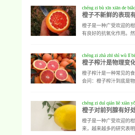
当橙子受到损伤或过度成
chéng zi bù xīn xiān de biǎo
吃到苦涩的橙子，挑选时
橙子不新鲜的表现
其次，用手轻轻按压，感
香。如果已经买到带有苦
橙子是一种广受欢迎的柑
有良好的抗氧化作用。然
橙子不仅口感差，营养价
关键。判断橙子是否新鲜
chéng zi zhà zhī shì wù lǐ b
艳，呈现出均匀的橙黄色
橙子榨汁是物理变
kē xué běn zhì
发黄的现象。此外，如果
科学本质
次，通过触摸可以进一步
橙子榨汁是一种常见的食
会问：橙子榨汁到底是物
解，也影响着我们对橙汁
的过程。在榨汁过程中，
chéng zi duì qián liè xiàn 
但其中的主要成分如水分
橙子对前列腺有好
汁过程并没有生成新的物
榨汁后如果放置时间较长
橙子是一种广受欢迎的柑
来，越来越多的研究表明