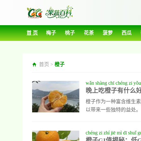
首 页
梅子
桃子
花茶
菠萝
西瓜
首页 >
橙子
wǎn shàng chī chéng zi yǒu
晚上吃橙子有什么
yǔ jiàn kāng yǐng xiǎng
康影响
橙子作为一种富含维生素
以带来一些独特的益处。
轻一天积累的压力对身体
甜食欲望，同时不会显著
chéng zi zhí jiē mì dī shuǐ 
橙子酸性较强，可能会刺
橙子GI值揭秘：低