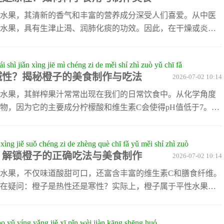
 Valencia橙也是常见的榨汁橙种，它的甜度较高，非常适合喜
果想让果汁更加
水果，其清新的香气和丰富的营养成分深受人们喜爱。从中医
水果，具有生津止渴、润肺化痰的功效。因此，在干燥或炎热
以帮助缓解身体不适。然而，由于橙子含有较多的果酸和维生
激胃部，特别是对于体质偏寒的人群来说，需注意控制摄入量。
i shì jiǎn xìng jiē mì chéng zi de měi shí zhì zuò yǔ chī fǎ
味与营养，我们可以尝试多种制作方法。例如，将橙子切成薄
碱性？揭秘橙子的美食制作与吃法
2026-07-02 10:14
清凉解暑的饮品；或者将橙肉与酸奶混合，制作出富含维C的健
可以利用起来，晒干后泡茶，有
水果，其鲜榨果汁常常出现在我们的日常饮食中。从化学角度
物，因为它的主要成分柠檬酸和维生素C会使得pH值低于7。然
橙子中的矿物质如钾、钙等会被分解为碱性物质，因此橙子汁
品。这种特性使它成为健康饮食的重要组成部分。橙子不仅可
 xìng jiě suǒ chéng zi de zhèng què chī fǎ yǔ měi shí zhì zuò
多种方式加工成美味佳肴。例如，将橙子与蜂蜜结合制成清凉
？解锁橙子的正确吃法与美食制作
2026-07-02 10:14
蛋糕，增添独特的香气。此外，橙子还能与其他水果混合打成
富了口感。无论是早餐桌上的一
水果，不仅味道酸甜可口，还富含丰富的维生素C和膳食纤维。
在疑问：橙子是热性还是寒性？实际上，橙子属于平性水果，
热，适合大多数人群食用。不过，体质偏寒的人群在冬季食用
，以达到平衡的效果。橙子不仅可以直接食用，还能通过多种
ào yǔ yíng yǎng jiě xī pǐn wèi jiàn kāng shēng huó