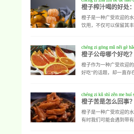
种、成熟度等因素的影响
橙子榨汁喝的好处
抗氧化物质，有助于增强
美食，比如新鲜榨汁、橙
橙子是一种广受欢迎的水
饮用，不仅可以保留其丰
分与酸味相结合，既清爽
很多好处。首先，它能够
chéng zi gōng mǔ něi gè hǎo
助身体抵御外界病菌的侵
橙子公母哪个好吃
肤状态，延缓衰老。此外
胃液分泌，帮助分解食物
橙子作为一种广受欢迎的
好吃”的话题，却一直存
来源于民间经验。通常认
称为“公橙”，而如果是
chéng zi kǔ shì zěn me huí s
并非绝对，主要还是取决
橙子在什么季节成熟？揭秘中国主要
橙子苦是怎么回事
可以通过一些简单的方法
橙类品种的成熟周期与营养价值
子，这通常意味着它的水
橙子是一种广受欢迎的水
有时我们可能会遇到带有
来源于一种叫做“柠檬苦