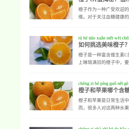
题的人来说，这种影响可
康状况进行适量食用。除
橙子作为一种广受欢迎的
维。对于关注血糖健康的
普通橙子的GI值大约在
速升高，非常适合需要控
rú hé tiāo xuǎn měi wèi chén
处。它富含抗氧化剂，能
如何挑选美味橙子
chéng zi
可以为身体提供能量，而
橙子！
烯，对促进消化和增强免
橙子是一种富含维生素C
上琳琅满目的橙子中，要
关键一步。优质的橙子表
糙或者颜色暗淡，则可能
chéng zi hé píng guǒ něi gè
重要指标。拿起橙子时，
橙子和苹果哪个含
感偏干。此外，轻轻按压
不太理想。挑选橙子时，
橙子和苹果是日常生活中
而，很多人对这两种水果
度来看，橙子的平均含糖量约
这意味着，大多数情况下
chéng zi zhà zhī hē de hǎo 