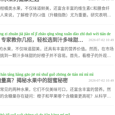
能更加明显。因此，在享受橙子美味的同时，需要根据自身健
了上述利弊，橙子还是一种低热量
柑橘类水果，不仅味道鲜美，还富含丰富的维生素C和膳食纤
人来说，了解橙子的GI值（升糖指数）尤为重要。研究表明，
40左右，属于低GI食物。这意味着食用橙子后，血糖水平不会迅
制血糖的人群。除了低GI值外，橙子还具有许多其他健康益
g zi zhuān jiā jiào nǐ jǐ zhāo qīng sōng xuǎn dào zhī duō wèi tián de
够帮助清除体内自由基，延缓衰老；同时，橙子中的天然果糖
？专家教你几招，轻松选到汁多味甜的
2026-07-02 10:49
不会引起血糖剧烈波动。此外，橙子皮中还含有丰富的柠檬
疫力有一定作用。如何更好地
的水果，不仅味道甜美，还具有丰富的营养价值。然而，在市场
挑到一颗汁多味甜的好橙子并不容易。首先，看橙子的外观是
皮光滑、色泽鲜艳，通常呈金黄色或橙红色。如果表皮过于粗
说明橙子不够新鲜。除了外观，橙子的重量也是判断其品质的
 hán táng liàng gāo jiē mì shuǐ guǒ zhōng de tián mì mì mì
感觉分量较重的通常水分充足，而那些轻飘飘的橙子则可能口
糖量高？揭秘水果中的甜蜜秘密
2026-07-02 10:49
橙子的表皮，弹性好的橙子往往更新鲜，过软或过硬的橙子都
还可以闻一闻它的香气。成熟的橙
常见的两种水果，它们不仅美味可口，还富含丰富的营养。然
的含糖量存在疑问：橙子和苹果哪个含糖量更高呢？从科学角
为8-12克/100克，而苹果的含糖量则在10-15克/100克之间。
，苹果的含糖量略高于橙子。不过，具体的含糖量还会受到品
chù jiě suǒ wéi shēng sù de jiàn kāng mì mǎ