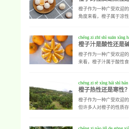
作橙汁的理想选择。此外，
欢纯天然甜味的人群。如
橙子作为一种广受欢迎的
角度来看，橙子属于凉性
的季节，适量食用橙子可
素C，过量食用可能会刺
chéng zi zhī shì suān xìng há
为了更好地享受橙子的美
橙子汁是酸性还是
片，搭配蜂蜜和柠檬制成
康早餐。此外，橙子皮也
橙子作为一种广受欢迎的
来看，橙子汁属于酸性食
而，在人体代谢过程中，
实际上是一种碱性形成食
chéng zi rè xìng hái shì hán
以直接食用，还可以通过
橙子热性还是寒性
饮品；或者用橙皮碎搭配
果昔，既保留了营养又丰
橙子作为一种广受欢迎的
但许多人对橙子的性质存
既不过于寒凉也不过于燥
时可以搭配一些温性食材
chéng zi pào jiǔ de gōng xi