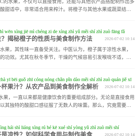
也可以用于烹饪热菜。比如橙香烤鸡
C的水果，不仅可以直接食用，还能与其他农产品搭配制作出多
酸甜适中，非常适合用来榨汁。将橙子与其他水果或蔬菜结
能提升营养价值。例如，橙子与胡萝卜搭配，可以带来一种独
β-胡萝卜素的摄入量。除了胡萝卜，橙子还可以与苹果一起榨
shì wēn xìng jiē mì chéng zi de xìng zhì yǔ měi shí zhì zuò fāng fǎ
且口感清新甜美。苹果中的天然糖分能很好地平衡橙子的酸
性？揭秘橙子的性质与美食制作方法
2026-07-02 10:14
可口。此外，加入少量生姜片也能为果汁增添一丝辛辣香气，
对于喜欢尝试新口味的人来说，橙子
水果，其性味一直备受关注。中医认为，橙子属于凉性水果，
的功效。尤其在秋冬季节，干燥的气候容易引发喉咙不适，此
症状。不过，由于橙子偏凉，脾胃虚寒的人群需注意控制摄入
用，还可以通过多种方式加工成美味佳肴。例如，将橙子榨汁
zhà yī bēi guǒ zhī cóng nóng chǎn pǐn dào měi shí zhì zuò quán jiě xī
一款清新可口的饮品；或者将橙皮切丝，晒干后用于泡茶，既
一杯果汁？从农产品到美食制作全解析
2026-07-02 10:14
还可以作为烹饪辅料，为菜肴增添一抹独特的酸甜风味。对于
来说，橙子还能融入烘焙食品中。比
水果，一直以来都是健康饮食的重要组成部分。无论是直接食用
以其独特的酸甜口感征服了无数人的味蕾。那么，究竟需要多
味的果汁呢？这取决于橙子的品种、大小以及果汁的浓度要
个中等大小的橙子便足够榨出一杯约250毫升的橙汁。橙子的种类
xìng hái shì liáng xìng rú hé kē xué shí yòng yǔ zhì zuò měi shí
量也有所不同。例如，脐橙因其果肉饱满、汁水丰富而成为制
还是凉性？如何科学食用与制作美食
2026-07-02 10:14