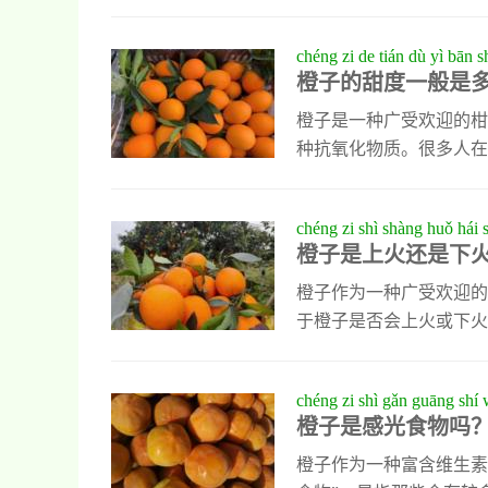
积极作用。橙子中含有一种
果肉中。研究表明，柠檬
chéng zi de tián dù yì bān s
此外，橙子中的类黄酮如柚皮苷
橙子的甜度一般是
liàng yǔ yíng yǎng jià zhí
化作用，有助于减缓前列
量与营养价值
萝卜素和维生素C，
橙子是一种广受欢迎的柑
种抗氧化物质。很多人在
呢？其实，橙子的甜度与
据农业科研机构的研究数
chéng zi shì shàng huǒ hái s
为°Brix（白利度）。一般
橙子是上火还是下
fǎ
如，脐橙的平均甜度约为12
法
不同品种的
橙子作为一种广受欢迎的
于橙子是否会上火或下火
于清热润肺、生津止渴，
疡。因此，合理控制摄入
chéng zi shì gǎn guāng shí 
制作成美味佳肴。例如，
橙子是感光食物吗
的甜品；或者用橙皮泡水
食材制作沙拉，既健康又
橙子作为一种富含维生素