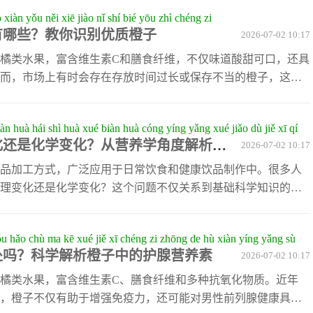
熟时，柠檬苦素会释放出来，从而影响整体的口感。为了避免
 xiàn yǒu něi xiē jiào nǐ shí bié yōu zhì chéng zi
可以注意以下几点：首先，选择表皮光滑、色泽鲜艳的橙子；
有哪些？教你识别优质橙子
2026-07-02 10:17
觉有弹性但不过于软烂的为佳；最后，闻一闻是否有浓郁的果
味的橙子，也不必担心，可以通
橘类水果，富含维生素C和膳食纤维，不仅味道酸甜可口，还具
而，市场上有时会存在存放时间过长或保存不当的橙子，这些
值也会大打折扣。了解橙子不新鲜的表现，是挑选优质橙子的
，首先可以通过外观来观察。新鲜的橙子表皮光滑、颜色鲜
iàn huà hái shì huà xué biàn huà cóng yíng yǎng xué jiǎo dù jiě xī qí
或橙红色。而不新鲜的橙子则会出现果皮干瘪、颜色暗淡甚至
化还是化学变化？从营养学角度解析其
2026-07-02 10:17
果皮表面出现斑点或霉变，说明橙子已经发生腐烂变质。其
判断橙子的新鲜程度。新鲜的橙子手感
品加工方式，广泛应用于日常饮食和健康饮品制作中。很多人
理变化还是化学变化？这个问题不仅关系到基础科学知识的理
营养价值的认知。从科学角度来看，橙子榨汁主要是物理变化
橙子果肉中的细胞被机械外力破坏，果汁从细胞中释放出来，
yǒu hǎo chù ma kē xué jiě xī chéng zi zhōng de hù xiàn yíng yǎng sù
、糖分、维生素C等并未发生分子结构上的改变。这意味着，榨
处吗？科学解析橙子中的护腺营养素
2026-07-02 10:17
质，因此属于物理变化范畴。虽然榨汁本身是物理变化，但在
或进行加热处理，则可能引发氧化
橘类水果，富含维生素C、膳食纤维和多种抗氧化物质。近年
，橙子不仅有助于增强免疫力，还可能对男性前列腺健康具有