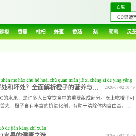
百度
辣椒
香蕉
枇杷
蜂蜜
香菇
梨
葡萄
灵
 shén me hǎo chù hé huài chù quán miàn jiě xī chéng zi de yíng yǎng
好处和坏处？全面解析橙子的营养与健
2026-07-02 10:49
C的水果，是许多人日常饮食中的重要组成部分。晚上吃橙子可
首先，橙子含有丰富的抗氧化剂，有助于清除体内自由基，减
的损害。此外，橙子中的天然糖分较低，能够满足晚间轻微的
增加卡路里摄入。然而，晚上吃橙子也存在一定的潜在问题。
guǒ de jiàn kāng zhī xuǎn
激胃部，导致胃酸分泌过多，特别是对于有胃病或胃酸反流问
GI水果的健康之选
2026-07-02 10:49