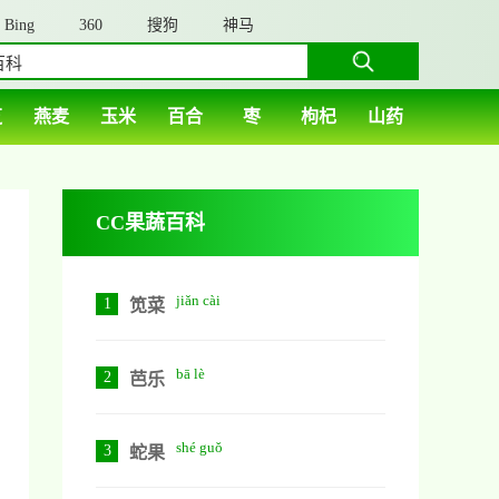
Bing
360
搜狗
神马
芝
燕麦
玉米
百合
枣
枸杞
山药
CC果蔬百科
jiǎn cài
1
笕菜
bā lè
2
芭乐
shé guǒ
3
蛇果