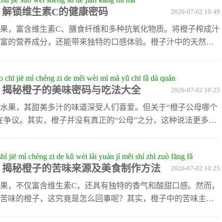
。虽然橙子的含糖量相对较低，但它含有丰富的维生素C和其他
：解锁维生素C的健康密码
2026-07-02 10:49
免疫力和促进胶原蛋白生成。此外，橙子还可以用来制作各种
子沙拉或橙
果，富含维生素C、膳食纤维和多种抗氧化物质。将橙子榨成汁
富的营养成分，还能带来独特的口感体验。橙子汁中的天然糖
又解渴，是日常生活中补充能量的理想饮品。橙子汁对身体有
增强免疫力。橙子富含的维生素C有助于提高白细胞的功能，帮
 chī jiē mì chéng zi de měi wèi mì mǎ yǔ chī fǎ dà quán
袭。其次，橙子汁还有助于促进胶原蛋白的生成，从而改善皮
？揭秘橙子的美味密码与吃法大全
2026-07-02 10:25
，适量饮用橙子汁还可以促进消化，因为其中的柠檬酸能刺激
。需要注意的是，虽然橙子汁益
水果，其甜美多汁的味道深受人们喜爱。但关于“橙子公母哪个
在争议。其实，橙子并没有真正的“公母”之分，这种说法更多是
为，橙子底部有一个类似肚脐的小坑，如果形状像花苞，则被
凹进去的圆点，则被认为是“母橙”。许多人觉得“母橙”更甜，但这
hì jiē mì chéng zi de kǔ wèi lái yuán jí měi shí zhì zuò fāng fǎ
于品种、成熟度和种植环境。无论橙子公母如何区分，我们都
橙子为什么是红的？揭秘血橙的天然
橙子枸杞煮水：润肺养颜
？揭秘橙子的苦味来源及美食制作方法
2026-07-02 10:25
挑选出更好吃的橙子。例如，选择表皮光滑、重量较沉的橙
色素与营养价值
饮品，简单易做，功效惊
分充足；同时，颜色鲜
果，不仅富含维生素C，还具有独特的香气和酸甜口感。然而，
苦味的橙子，这究竟是怎么回事呢？其实，橙子中的苦味主要
素”的物质，这种化合物在果皮、果肉以及果核中都可能存在。