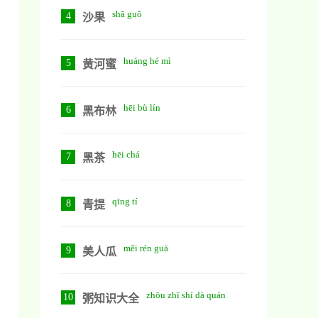
shā guǒ
4
沙果
huáng hé mì
5
黄河蜜
hēi bù lín
6
黑布林
hēi chá
7
黑茶
qīng tí
8
青提
měi rén guā
9
美人瓜
zhōu zhī shí dà quán
10
粥知识大全