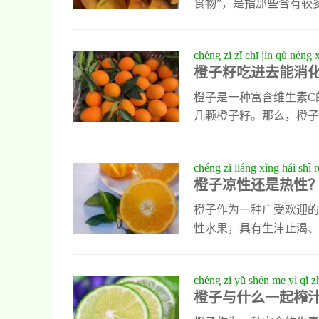
食物”，是指那些含有较
会引发皮肤敏感反应。然
上，在阳光下确实可能引
chéng zi zǐ chī jìn qù néng
免果汁接触到皮肤并晒太
橙子籽吃进去能消
zuò fāng fǎ
经典的橙子沙拉，将橙子
作方法
橙子果酱，将橙子果肉与
橙子是一种富含维生素C
几颗橙子籽。那么，橙子
少量吞咽不会对身体造成
随粪便排出体外。不过，
chéng zi liáng xìng hái shì r
直接食用橙子，我们还可
橙子凉性还是热性
汁或果酱，不仅能够充分
浪费，它可以用来泡茶或
橙子作为一种广受欢迎的
性水果，具有生津止渴、
缓解喉咙不适和咳嗽症状
人群应避免过量食用。除
chéng zi yǔ shén me yì qǐ z
子沙拉是一种简单又营养
橙子与什么一起榨
橙汁酱料，不仅口感丰富