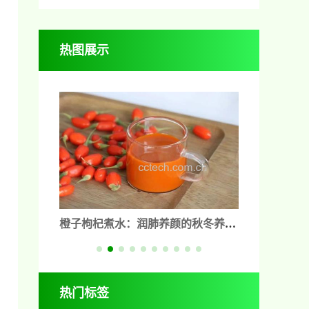
热图展示
的秋冬养生
橙子蒸蛋蒸多久？3步掌握这道清香
川贝炖橙子的
人！
滑嫩的农产品美食做法
的冬季养生佳
热门标签