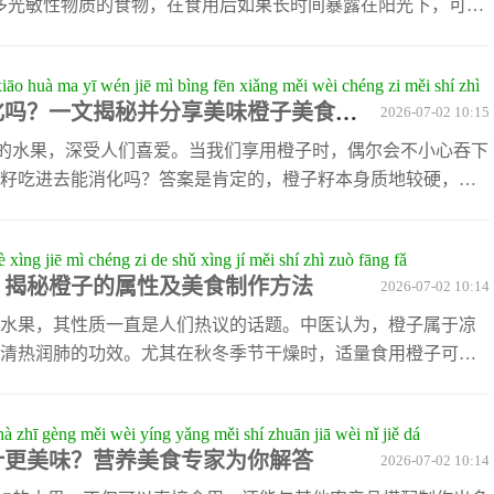
多光敏性物质的食物，在食用后如果长时间暴露在阳光下，可能
而，橙子本身并不直接属于感光食物，但其汁液若沾到皮肤
起轻微刺激。因此，我们在享受橙子美味的同时，也要注意避
 xiāo huà ma yī wén jiē mì bìng fēn xiǎng měi wèi chéng zi měi shí zhì
阳。橙子不仅可以生吃，还能通过多种方式加工成美食。比如
化吗？一文揭秘并分享美味橙子美食制
2026-07-02 10:15
切片后搭配生菜、坚果和蜂蜜醋汁，既清爽又健康；或者制作
糖一起熬煮，酸甜可口，涂抹面包
的水果，深受人们喜爱。当我们享用橙子时，偶尔会不小心吞下
籽吃进去能消化吗？答案是肯定的，橙子籽本身质地较硬，但
伤害。人体的消化系统可以轻松处理这些小颗粒，它们通常会
为了健康着想，还是建议尽量避免频繁吞食大量橙子籽。除了
è xìng jiē mì chéng zi de shǔ xìng jí měi shí zhì zuò fāng fǎ
以通过各种方式将橙子融入日常饮食中。例如，用橙子制作果
？揭秘橙子的属性及美食制作方法
2026-07-02 10:14
利用橙子的营养成分，还能让口感更加丰富。此外，橙皮也别
者加入菜肴调味，为食物增添一抹
水果，其性质一直是人们热议的话题。中医认为，橙子属于凉
清热润肺的功效。尤其在秋冬季节干燥时，适量食用橙子可以
。然而，需要注意的是，由于橙子性偏凉，胃寒或体质虚寒的
了直接食用外，橙子还可以用来制作各种美味佳肴。例如，橙
hà zhī gèng měi wèi yíng yǎng měi shí zhuān jiā wèi nǐ jiě dá
的吃法。将橙子与生菜、坚果、鸡肉等食材混合，搭配自制的
汁更美味？营养美食专家为你解答
2026-07-02 10:14
，还能补充多种维生素和矿物质。这种做法非常适合追求健康