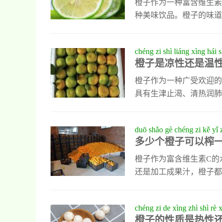
饮食的人群。此外，橙子
橙子作为一种富含维生素
种美味饮品。橙子的味道
合，不仅能丰富口感，还
特的甘甜味道，同时增加
chéng zi shì liáng xìng hái 
汁。这种组合简单易得，
橙子是凉性还是温
味，让整杯果汁更加顺滑
尤其适合秋冬季节饮用。
橙子作为一种广受欢迎的
具有生津止渴、清热润肺
时适量食用橙子能够缓解
量。橙子不仅可以直接食
duō shǎo gè chéng zi kě yǐ 
后加入蜂蜜，可以制作出
多少个橙子可以榨
清香又养生。此外，橙子
喜欢尝试新奇吃法的朋友
橙子作为富含维生素C的
还是加工成果汁，橙子都
少个橙子才能榨出一杯美
求。通常情况下，3到4
chéng zi de xìng zhì shì rè 
繁多，不同品种的果汁含
橙子的性质是热性