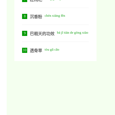
chén xiāng fěn
8
沉香粉
bā jǐ tiān de gōng xiào
9
巴戟天的功效
tòu gǔ cǎo
10
透骨草