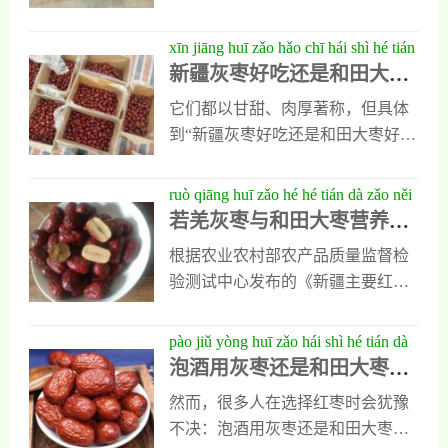
50g,牛奶200ml,清水100ml,蜂蜜
10g（可选）,做法步骤,：,红枣蒸熟
xīn jiāng huī zǎo hǎo chī hái shì hé tián
后打成泥；,核桃仁用开水焯一下去
新疆灰枣好吃还是和田大枣
dà zǎo hǎo chī yíng yǎng yǔ kǒu gǎn
皮；,将红枣泥、核桃仁、牛奶、清
好吃？营养与口感的全面对
de quán miàn duì bǐ jiě xī
它们都以甘甜、肉厚著称，但具体
水一起放入搅拌机打匀；
比解析
到“新疆灰枣好吃还是和田大枣好
吃”这个问题，就需要从品种特性、
营养价值、口感风味等多个维度进
ruò qiāng huī zǎo hé hé tián dà zǎo něi
行科学而细致的分析。这里的沙质
若羌灰枣与和田大枣营养对
gè yíng yǎng hǎo kē xué duì bǐ jiē xiǎo
土壤、纯净水源以及无污染的自然
比：数据揭示谁才是真正的
zhēn xiàng
根据农业农村部农产品质量监督检
环境，赋予了和田大枣独特的香气
“枣中王者”
验测试中心发布的《新疆主要红枣
和更高的营养价值。
品种营养成分分析报告》（2022
年）中的检测数据，我们对两类红
pào jiǔ yòng huī zǎo hái shì hé tián dà
枣的关键营养素进行横向比较：,营
泡酒用灰枣还是和田大枣
zǎo hǎo xiáng jiě zhì zuò bù zhòu yǔ
养成分（每100g干重）,若羌灰枣,和
好？详解制作步骤与关键诀
guān jiàn jué qiào
然而，很多人在选择红枣时会犹豫
田大枣,总糖含量,783g,721g,膳食纤
窍
不决：泡酒用灰枣还是和田大枣
维,69g,58g,维生素C,426mg,352mg,