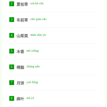
xià kū cǎo
2
夏枯草
chē qián cǎo
3
车前草
shān zhū yú
4
山茱萸
mù xiāng
5
木香
zhāng nǎo
6
樟脑
yuè bǐng
7
月饼
má yè
8
麻叶