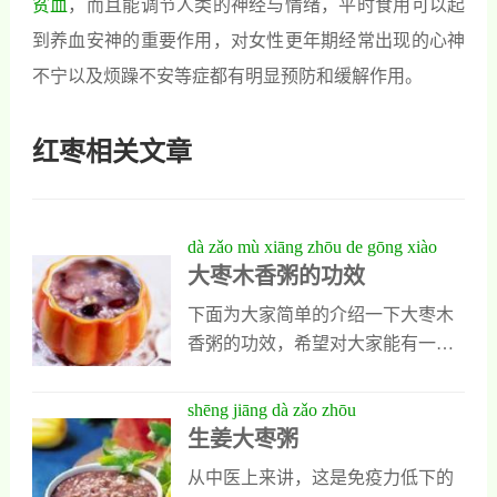
贫血
，而且能调节人类的神经与情绪，平时食用可以起
到养血安神的重要作用，对女性更年期经常出现的心神
不宁以及烦躁不安等症都有明显预防和缓解作用。
红枣相关文章
dà zǎo mù xiāng zhōu de gōng xiào
大枣木香粥的功效
下面为大家简单的介绍一下大枣木
香粥的功效，希望对大家能有一定
的帮助。 大枣木香粥 大枣木香粥的
功效一 1.对胃肠道的作用： 木香水
shēng jiāng dà zǎo zhōu
提取液、挥发油和总生物碱对大鼠
生姜大枣粥
离体小肠先有轻度兴奋作用，随后
从中医上来讲，这是免疫力低下的
紧张性与节律性明显下降。木香提