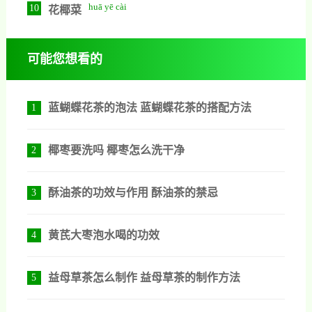
huā yē cài
10
花椰菜
可能您想看的
蓝蝴蝶花茶的泡法 蓝蝴蝶花茶的搭配方法
1
椰枣要洗吗 椰枣怎么洗干净
2
酥油茶的功效与作用 酥油茶的禁忌
3
黄芪大枣泡水喝的功效
4
益母草茶怎么制作 益母草茶的制作方法
5