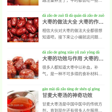
越注重养生了，平时都会吃一些养
肠胃调理肠胃是橙子大枣茶最重要
枯干、皮肤粗裂、心情烦躁、记忆
生汤品，茵陈大枣汤就是很多的人
的功效，因为橙子大枣茶中含有的
力减退以及失眠等症状均有一定疗
最爱。但也有些人对茵陈大枣汤不
dà zǎo de zuò fǎ dà quán dà zǎo de zuò
果酸和活性酶等营养在被人体吸收
效。葡萄葡萄营养丰富、味甜可
了解，不知道它有哪些功效。今天
大枣的做法大全 大枣的作用
yòng yǔ gōng xiào
后能抑制人类胃肠道中平滑肌的收
口。据分析，每1
我就对它做一个详的介绍，在告诉
与功效
缩可防止肠胃不适症状出现，人们
相信大伙对大枣的做法大全都很想
大家它有哪些功效的同时，也把它
在出现恶心呕吐和反胃吐酸以及肠
知道吧，接下来让小编就这问题来
的具体做法写出来告诉大家。茵陈
胃消化功能减退时，多喝一些橙子
给大家深入的介绍。大枣的做法大
大枣汤的功效与做法1、茵陈大枣汤
大枣茶就能让症状明显缓解。2、维
全1.大枣花生桂圆泥原料：大枣100
dà zǎo de gōng xiào yǔ zuò yòng dà
能健脾和胃健脾和胃是茵陈大枣汤
持酸碱平衡做好以后的橙子大枣茶
克，花生米100克，桂圆肉15克，红
大枣的功效与作用 大枣的多
zǎo de duō zhǒng gōng xiào
的重要功效，平时食用，还能益气
虽然味道略酸，
糖少许做法：1.将大枣去核，清水
种功效
补血，能让人们面色红润，也能减
很多人都知道大枣中以补血，补
洗净，待用。2.把花生、桂圆肉也
少贫血和消化不良以及腹胀腹痛等
气，是一种不可多得的食补材料之
洗一洗，待用。3.将大枣、花生
多种不良症状的发生。2、茵陈大枣
一，我们了解一下他们的功效吧。
米、桂圆肉放入大碗内，共捣为
汤能保护肝脏茵陈大枣汤对人类的
大枣，又名红枣、干枣、枣子等。
gān mài dà zǎo tāng de shén qí gōng
泥，加入红糖搅匀后，上笼蒸熟即
肝脏有很明显的保护作用，它能提
大枣富含蛋白质、脂肪、糖类、胡
甘麦大枣汤的神奇功效
xiào
成。2.莲心大枣汤原料：莲心3克、
高肝细胞的
萝卜素、B族维生素、维生素C、维
大枣10枚做法：莲心研末与大枣共
甘麦大枣汤是中国中医中的传统方
生素P以及磷、钙、铁等成分，其中
同煎汤，每日1次，饭后服。羊骨大
剂，直到现在还有很多人在服用