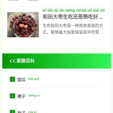
好？和田大枣以其个大、肉厚、核
钾元素,680mg,590mg,环磷酸腺苷
小、甜度高而闻名，而灰枣则以香
hé tián dà zǎo shēng chī hái shì shú chī
（cAMP）,285μg,210μg,多酚类物质
味浓郁见长。,和田大枣因其独特的
和田大枣生吃还是熟吃好？
hǎo yíng yǎng jiàn kāng quán jiě xī
总量,186mgGAE,152mgGAE,数据显
生长环境，富含多种维生素和矿物
营养健康全解析
示，若羌灰枣在多项关键营养指标
生吃和田大枣是一种简单直接的方
质，尤其适合用来泡酒。
上优于和田大枣。
式，能够最大程度保留其中的营养
成分。因此，对于追求天然营养的
人来说，生吃和田大枣是一个不错
的选择。那么，和田大枣到底是生
吃好还是熟吃好呢。,总的来说，和
CC果蔬百科
田大枣无论是生吃还是熟吃都有各
自的优点。
tián guā
1
甜瓜
chéng zi
2
橙子
yòu zi
3