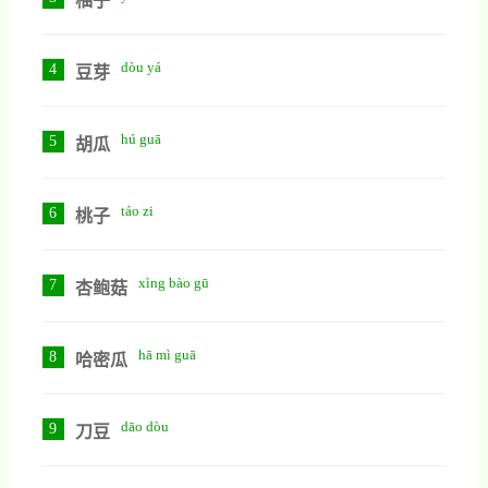
柚子
dòu yá
4
豆芽
hú guā
5
胡瓜
táo zi
6
桃子
xìng bào gū
7
杏鲍菇
hā mì guā
8
哈密瓜
dāo dòu
9
刀豆