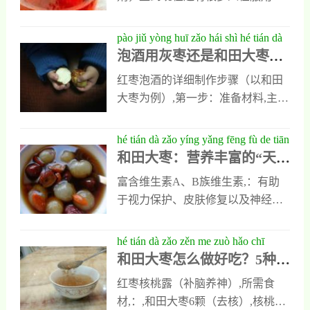
维生素C的含量在果品中名列前
枣汤的做法原料羊胫骨1000克、大
它，但多数人只知道它能镇静安神
茅，有维生素C之美称。大枣的主
枣50克、味精5克、精盐少许做法
缓解失眠，却不知道甘麦大枣汤还
pào jiǔ yòng huī zǎo hái shì hé tián dà
要食疗药效 1.大枣富含的环磷酸腺
1、将羊骨头洗净，砸碎
有很多神奇的功效，今天小编就对
泡酒用灰枣还是和田大枣
zǎo hǎo yī wén jiǎng tòu hóng zǎo pào
苷，是人体能量代谢的必需物质，
它做一个具体的介绍，让大家全面
好？一文讲透红枣泡酒选材
jiǔ xuǎn cái yǔ zuò fǎ
能增强肌力、消除疲劳、扩张血
红枣泡酒的详细制作步骤（以和田
了解它的神奇功效有哪些。甘麦大
与做法
管、增加心肌收缩力、改善心肌营
大枣为例）,第一步：准备材料,主
枣汤的神奇功效1、解毒解毒是甘麦
养，对防治心血管疾病有良好的作
料,：干和田大枣500g,辅料,：高度
大枣汤的神奇功效之一，平时人们
用。2.大枣具有补虚益气、养血安
白酒（50~60度）2000ml,可选添
hé tián dà zǎo yíng yǎng fēng fù de tiān
不论是出现了铅中毒还是砒霜中
神、健脾和胃等功效，是脾胃虚
加,：枸杞50g、桂圆肉30g、冰糖
和田大枣：营养丰富的“天然
rán wéi tā mìng kù nǐ zhī dào tā yǒu
毒，都可以服用甘麦大枣汤，能让
弱、气血不足
100g（根据个人口味调整）,第二
维他命库”，你知道它有多健
duō jiàn kāng ma
身体内的毒素快速分解排出，可以
富含维生素A、B族维生素,：有助
步：食材预处理,挑选红枣,：选用无
康吗？
让人们的中毒症状很快缓解或消
于视力保护、皮肤修复以及神经系
虫蛀、无霉变的优质和田大枣。
失。另外，人们如果吃螃蟹或者吃
统健康。天然膳食纤维促进肠道健
虾，引发食物中毒，也可以通过甘
康,每100克干枣含膳食纤维约35
hé tián dà zǎo zěn me zuò hǎo chī
麦大枣汤来解毒，其解毒功效十分
克，有助于调节肠道菌群平衡，改
和田大枣怎么做好吃？5种家
zhǒng jiā cháng zuò fǎ guān jiàn jì qiǎo
出色。2、预防缓解关节疼
善便秘问题，适合长期久坐或饮食
常做法+关键技巧全解析
quán jiě xī
红枣核桃露（补脑养神）,所需食
结构单一人群食用。
材,：,和田大枣6颗（去核）,核桃仁