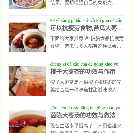
结果，要想增强自己的免疫力，最
取液可使离体兔肠蠕动幅度和肠肌
好在饮食上加以注意。,,生姜,是对
张力明显增强;对Ach、组胺与BaCl2
付发烧、打喷嚏、咳痰等感冒早期
kě yǐ kàng pí láo shí wù kǔ guā dà zǎo
所致肠肌痉挛有对抗作用。大剂量
症状的最好武器,生姜,大枣粥,的介
可以抗疲劳食物,苦瓜大枣养
yǎng shēng hǎo shí wù
煎剂、挥发油、去内酯挥发油、总
绍,现代医学研究表明，姜中含有姜
生好食物
内酯以及木香内酯、二氢木香内酯
下面给大家推荐5种护脑食品抗疲劳
醇、姜烯、水芹烯、姜辣素等成
等多种内酯部分对离体兔小肠运动
食物：苦瓜很多人都有这种体会，
分，能消炎、散热、发汗，缓解流
均有抑制作用。总生物碱又能对抗
吃一餐苦瓜就能健脾开胃，增加食
鼻涕等感冒症状
Ach、组胺对离体豚鼠回肠所
欲。中医认为，苦瓜味苦，可除邪
chéng zi dà zǎo chá de gōng xiào yǔ
热，解劳乏，清心明目。苦瓜之苦
橙子大枣茶的功效与作用
zuò yòng
味不仅可以清心火，而且它的苦味
橙子大枣茶是水果橙子和红枣的完
能刺激人体分泌唾液，促进胃液分
美结合是一种味道甘甜滋味诱人的
泌，恢复脾胃运化之功，增进食
养生茶，人们饮用橙子大枣茶，不
欲。大枣据现代医学研究证明，红
但能吸收丰富维生素c还能吸收丰富
yīn chén dà zǎo tāng de gōng xiào yǔ
枣中含有的环磷酸腺苷是人体能量
多糖，它能增强人类身体素质，并
茵陈大枣汤的功效与做法
zuò fǎ
代谢的必需物质，能扩张血管，增
能补益气血，坚持饮用对身体有很
加心肌收缩力，改善心肌营养。此
现在生活水平提高了，人们也越来
多好处。橙子大枣茶的功效1、调理
外，红枣对于眼病、夜盲症、头发