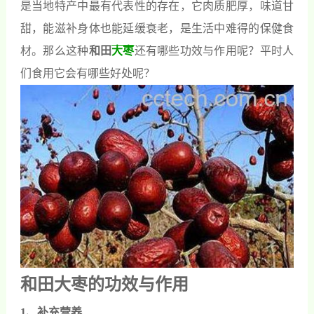
是当地特产中最有代表性的存在，它肉质肥厚，味道甘
甜，能滋补身体也能延缓衰老，是生活中难得的保健食
材。那么这种
和田
大枣
还有哪些功效与作用呢？平时人
们食用它会有哪些好处呢？
和田大
枣的功效
与作用
1、补充营养